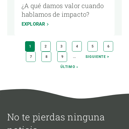
¿A qué damos valor cuando
hablamos de impacto?
EXPLORAR
Paginación
PÁGINA
1
PÁGINA
2
PÁGINA
3
PÁGINA
4
PÁGINA
5
PÁGINA
6
ACTUAL
…
PÁGINA
7
PÁGINA
8
PÁGINA
9
SIGUIENTE
SIGUIENTE >
PÁGINA
ÚLTIMA
ÚLTIMO »
PÁGINA
No te pierdas ninguna