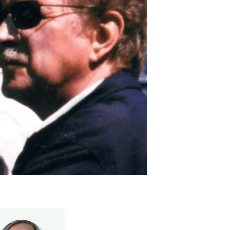
beca ERC
 de másteres y doctorado
 o sabático
onde crecer
o de carrera
s y actividades internas
emos formación