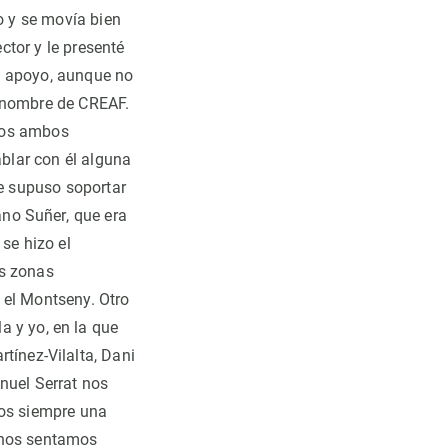
o y se movía bien
ctor y le presenté
me apoyo, aunque no
l nombre de CREAF.
imos ambos
blar con él alguna
le supuso soportar
ano Suñer
, que era
se hizo el
as zonas
 el Montseny. Otro
la y yo,
en la que
rtínez-Vilalta, Dani
nuel Serrat nos
os siempre una
o nos sentamos