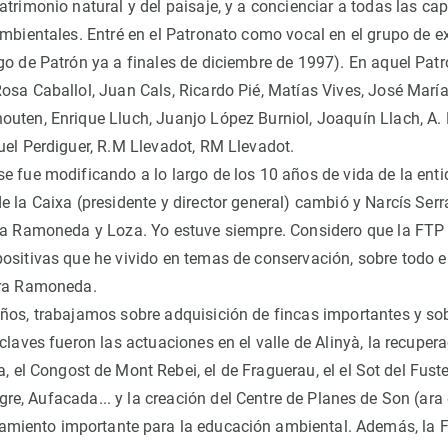
atrimonio natural y del paisaje, y a concienciar a todas las ca
ambientales. Entré en el Patronato como vocal en el grupo de ex
go de Patrón ya a finales de diciembre de 1997). En aquel Pat
osa Caballol, Juan Cals, Ricardo Pié, Matías Vives, José María
uten, Enrique Lluch, Juanjo López Burniol, Joaquín Llach, A. 
uel Perdiguer, R.M Llevadot, RM Llevadot.
e fue modificando a lo largo de los 10 años de vida de la ent
e la Caixa (presidente y director general) cambió y Narcís Ser
ra Ramoneda y Loza. Yo estuve siempre. Considero que la FTP 
ositivas que he vivido en temas de conservación, sobre todo e
rra Ramoneda.
ños, trabajamos sobre adquisición de fincas importantes y s
claves fueron las actuaciones en el valle de Alinyà, la recuper
a, el
Congost de Mont Rebei
, el de Fraguerau, el e
l Sot del Fuste
gre,
Aufacada... y la creación del
Centre de Planes de Son (ara
pamiento importante para la educación ambiental
. Además, la 