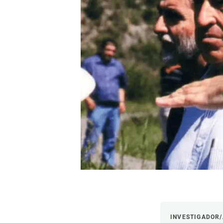
Marca y logotipos
Observac
Instalaciones
Temas t
Equidad, Diversidad e Inclusión (EDI)
Publica
Oficina de prensa
Synthesi
Ciencia abierta y gestión del conocimiento
Documentación
NOTICIAS Y AGENDA
Agenda
Eventos anteriores
Actualidad
Noticias
Biodiversidad
Cambio global
Funcionamiento de los ecosistemas
INVESTIGADOR/