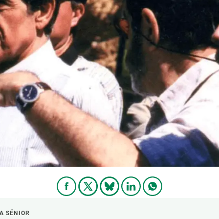
ión de la Tierra
Servicios técnicos
Pide tu 
ransversales
Programa
ciones
Visitante
s Actions
Un lugar d
Desarroll
Seminario
Te ofrec
A SÉNIOR