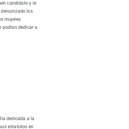
uen candidato y le
a denunciado los
as mujeres
e podían dedicar a
.
lia dedicada a la
 sus estatutos en