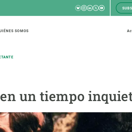
Bluesky
Instagram
Linkedin
Twitter
Youtube
SUBS
RRSS
M
to
UIÉNES SOMOS
Ac
tion
ETANTE
IGACIÓN
CIENCIA EN ACCIÓN
ÚNETE A 
 en un tiempo inquie
io de investigación
Impacto
Bolsa de t
sidad
Soluciones
Estrategi
global
Innovación
Oportunid
amento de ecosistemas
Política y gestión
Pide tu 