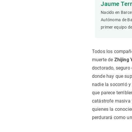
Jaume Terr
Observación de la Tierra
Nacido en Barcel
Autónoma de Barc
primer equipo de
Todos los compañe
muerte de
Zhijing 
doctorado, seguro 
donde hay que sup
nadie la socorrió y
que parece terribl
catástrofe masiva 
quienes la conocie
perdurará como uno