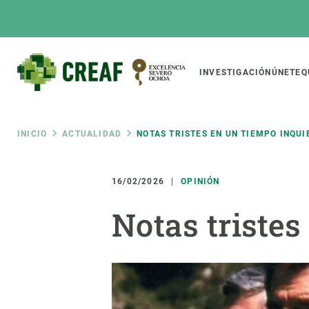
Pasar
al
contenido
principal
Main
INVESTIGACIÓN
ÚNETE
Q
CREAF
naviga
Ruta
INICIO
ACTUALIDAD
NOTAS TRISTES EN UN TIEMPO INQUI
Featured
de
INTRANET
16/02/2026
OPINIÓN
Responsive
SOBRE NOSOTROS
INVEST
responsive
Notas tristes
navegación
El Centro
Director
menu
Organización institucional
Biodiver
Transparencia
Cambio 
Nuestra gente
Funcion