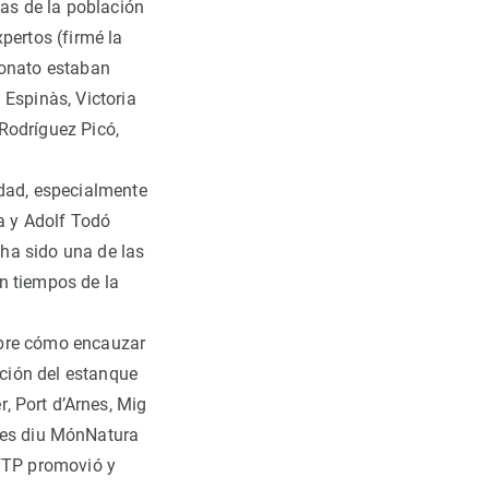
pas de la población
pertos (firmé la
ronato estaban
 Espinàs, Victoria
Rodríguez Picó,
idad, especialmente
ra y Adolf Todó
ha sido una de las
n tiempos de la
obre cómo encauzar
ación del estanque
r
,
Port d’Arnes, Mig
 es diu MónNatura
FTP promovió y