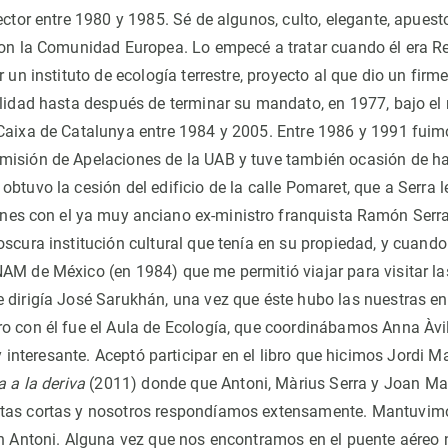
ector entre 1980 y 1985. Sé de algunos, culto, elegante, apuest
con la Comunidad Europea. Lo empecé a tratar cuando él era Re
r un instituto de ecología terrestre, proyecto al que dio un fir
alidad hasta después de terminar su mandato, en 1977, bajo e
 Caixa de Catalunya entre 1984 y 2005. Entre 1986 y 1991 fu
isión de Apelaciones de la UAB y tuve también ocasión de ha
obtuvo la cesión del edificio de la calle Pomaret, que a Serra 
ones con el ya muy anciano ex-ministro franquista Ramón Serr
scura institución cultural que tenía en su propiedad, y cuando 
AM de México (en 1984) que me permitió viajar para visitar l
 dirigía José Sarukhán, una vez que éste hubo las nuestras en
o con él fue el Aula de Ecología, que coordinábamos Anna Àvi
interesante. Aceptó participar en el libro que hicimos Jordi Ma
 a la deriva
(2011) donde que Antoni, Màrius Serra y Joan Ma
tas cortas y nosotros respondíamos extensamente. Mantuvim
on Antoni. Alguna vez que nos encontramos en el puente aére