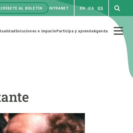
CRÍBETE AL BOLETÍN
INTRANET
EN
CA
ES
enú
p
Menú
tualidad
Soluciones e impacto
Participa y aprende
Agenda
secundario
NOSOTROS
PARTICIPA
tante
rabajo
Cienca y arte
a de Recursos Humanos
Haz ciencia con nosotros
ades académicas
Materiales educativos
MSCA-PF
COLABORA