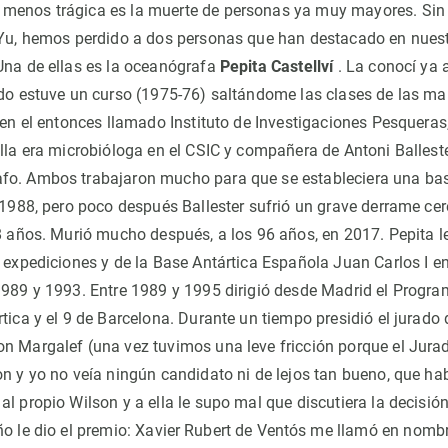
menos trágica es la muerte de personas ya muy mayores. Sin 
g Yu, hemos perdido a dos personas que han destacado en nues
Una de ellas es la oceanógrafa
Pepita Castellví
. La conocí ya 
ndo estuve un curso (1975-76) saltándome las clases de las m
 en el entonces llamado Instituto de Investigaciones Pesqueras,
Ella era microbióloga en el CSIC y compañera de Antoni Ballest
fo. Ambos trabajaron mucho para que se estableciera una bas
n 1988, pero poco después Ballester sufrió un grave derrame cer
68 años. Murió mucho después, a los 96 años, en 2017. Pepita le
 expediciones y de la Base Antártica Española Juan Carlos I en 
1989 y 1993. Entre 1989 y 1995 dirigió desde Madrid el Progr
tica y el 9 de Barcelona. Durante un tiempo presidió el jurado
n Margalef (una vez tuvimos una leve fricción porque el Jurado
on y yo no veía ningún candidato ni de lejos tan bueno, que hab
l propio Wilson y a ella le supo mal que discutiera la decisión
o le dio el premio:
Xavier Rubert de Ventós
me llamó en nombr