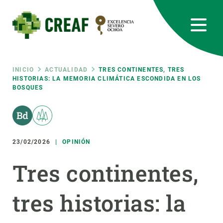
Pasar
al
contenido
principal
CREAF
EN
CA
ES
Bluesky
Instagram
Linkedin
Twitter
Youtube
RRSS
Ruta
INICIO
ACTUALIDAD
TRES CONTINENTES, TRES
HISTORIAS: LA MEMORIA CLIMÁTICA ESCONDIDA EN LOS
BOSQUES
Featured
INTRANET
de
responsive
navegación
23/02/2026
OPINIÓN
Responsive
SOBRE NOSOTROS
Tres continentes,
menu
INVESTIGACIÓN
tres historias: la
CIENCIA EN ACCIÓN
ÚNETE A NOSOTROS