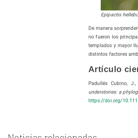
Epipactis hellebo
De manera sorprendent
no fueron los princip
templados y mayor llu
distintos factores am
Artículo cie
Padullés Cubino, J.,
understories: a phylo
https://doi.org/10.1
Noticias relacionadas