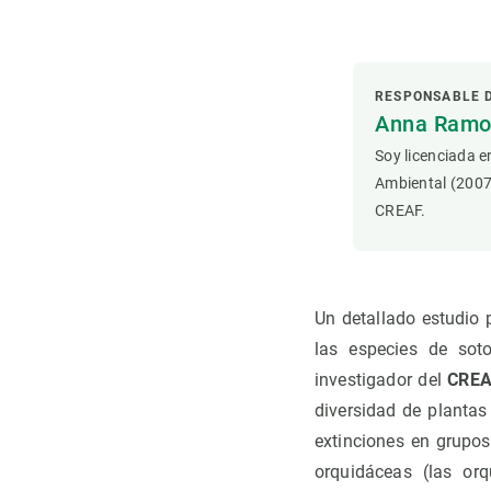
Observación de la Tierra
RESPONSABLE 
Anna Ramon
Soy licenciada e
Ambiental (2007
CREAF.
Un detallado estudio 
las especies de sot
investigador del
CREAF
diversidad de planta
extinciones en grupos
orquidáceas (las or