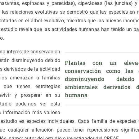
rantas, espinacas y parecidas), ciperáceas (las juncias) y
ar las relaciones evolutivas se demostró que las especies en 
tadas en el árbol evolutivo, mientras que las nuevas incor
l estudio revela que las actividades humanas han tenido un pa
to.
do interés de conservación
están disminuyendo debido
Plantas con un elevad
 derivados de la actividad
conservación como las o
ios amenazan a familias
disminuyendo debid
ambientales derivados d
 que tienen estrategias
humana
revivir y prosperar en su
studio podemos ver esta
na información más valiosa
estudio es especies individuales. Cada familia de especies 
ue cualquier alteración puede tener repercusiones significa
lés
, primer autor del estudio e investigador del CREAF.