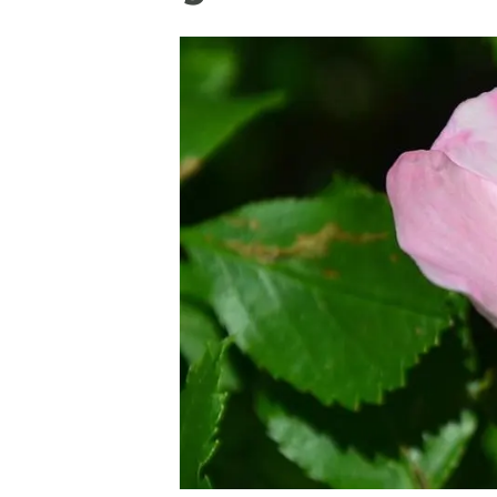
Marca y logotipos
Observac
Instalaciones
Temas t
Equidad, Diversidad e Inclusión (EDI)
Publica
Oficina de prensa
Synthesi
Ciencia abierta y gestión del conocimiento
Documentación
NOTICIAS Y AGENDA
Agenda
Eventos anteriores
Actualidad
Noticias
Biodiversidad
Cambio global
Funcionamiento de los ecosistemas