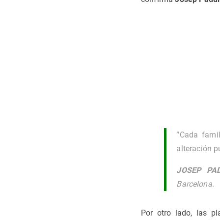
“Cada famil
alteración p
JOSEP PA
Barcelona.
Por otro lado, las p