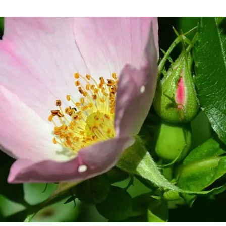
ión de la Tierra
Servicios técnicos
Pide tu 
ransversales
Programa
ciones
Visitante
s Actions
Un lugar d
Desarroll
Seminario
Te ofrec