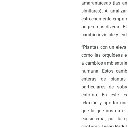
amarantáceas (las ama
similares). Al analiz
estrechamente emparen
origen más diverso. E
cambio invisible y len
“Plantas con un eleva
como las orquídeas 
a cambios ambientales
humana. Estos camb
enteras de plantas
particulares de sob
entorno. En este e
relación y aportar u
que la que nos da el 
ecosistema, por lo q
confirma
Josep Padul