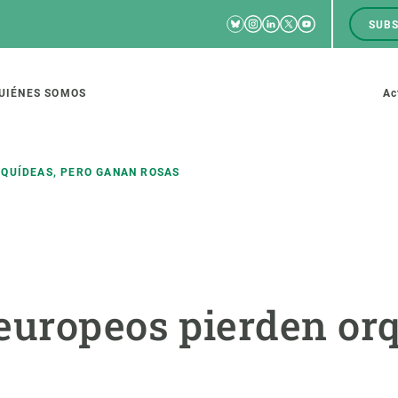
Bluesky
Instagram
Linkedin
Twitter
Youtube
SUBS
RRSS
M
to
UIÉNES SOMOS
Ac
tion
RQUÍDEAS, PERO GANAN ROSAS
IGACIÓN
CIENCIA EN ACCIÓN
ÚNETE A 
io de investigación
Impacto
Bolsa de t
europeos pierden orq
sidad
Soluciones
Estrategi
global
Innovación
Oportunid
amento de ecosistemas
Política y gestión
Pide tu 