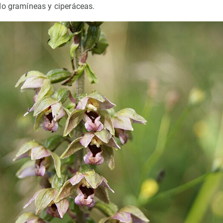
do gramíneas y ciperáceas.