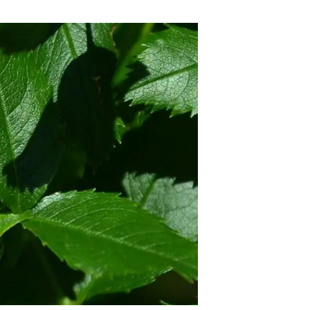
beca ERC
 de másteres y doctorado
 o sabático
onde crecer
o de carrera
s y actividades internas
emos formación