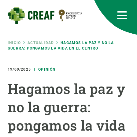
Pasar
al
contenido
principal
CREAF
EN
CA
ES
Bluesky
Instagram
Linkedin
Twitter
Youtube
RRSS
Ruta
INICIO
ACTUALIDAD
HAGAMOS LA PAZ Y NO LA
GUERRA: PONGAMOS LA VIDA EN EL CENTRO
Featured
INTRANET
de
19/09/2025
OPINIÓN
responsive
navegación
Hagamos la paz y
Responsive
SOBRE NOSOTROS
no la guerra:
menu
INVESTIGACIÓN
pongamos la vida
CIENCIA EN ACCIÓN
ÚNETE A NOSOTROS