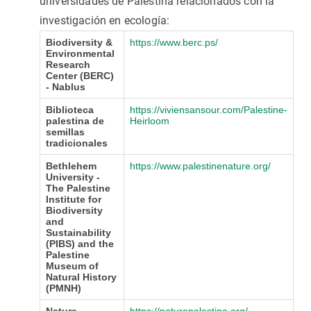
universidades de Palestina relacionados con la
investigación en ecología:
Biodiversity &
https://www.berc.ps/
Environmental
Research
Center (BERC)
- Nablus
Biblioteca
https://viviensansour.com/Palestine-
palestina de
Heirloom
semillas
tradicionales
Bethlehem
https://www.palestinenature.org/
University -
The Palestine
Institute for
Biodiversity
and
Sustainability
(PIBS) and the
Palestine
Museum of
Natural History
(PMNH)
Nature
https://naturepalestine.org/