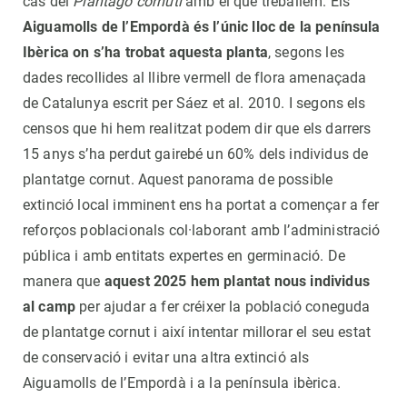
cas del
Plantago cornuti
amb el que treballem. Els
Aiguamolls de l’Empordà és l’únic lloc de la península
Ibèrica on s’ha trobat aquesta planta
, segons les
dades recollides al llibre vermell de flora amenaçada
de Catalunya escrit per Sáez et al. 2010. I segons els
censos que hi hem realitzat podem dir que els darrers
15 anys s’ha perdut gairebé un 60% dels individus de
plantatge cornut. Aquest panorama de possible
extinció local imminent ens ha portat a començar a fer
reforços poblacionals col·laborant amb l’administració
pública i amb entitats expertes en germinació. De
manera que
aquest 2025 hem plantat nous individus
al camp
per ajudar a fer créixer la població coneguda
de plantatge cornut i així intentar millorar el seu estat
de conservació i evitar una altra extinció als
Aiguamolls de l’Empordà i a la península ibèrica.