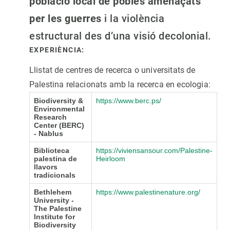
població local de pobles amenaçats
per les guerres
i la violència
estructural des d’una visió decolonial.
EXPERIÈNCIA:
Llistat de centres de recerca o universitats de
Palestina relacionats amb la recerca en ecologia:
Biodiversity &
https://www.berc.ps/
Environmental
Research
Center (BERC)
- Nablus
Biblioteca
https://viviensansour.com/Palestine-
palestina de
Heirloom
llavors
tradicionals
Bethlehem
https://www.palestinenature.org/
University -
The Palestine
Institute for
Biodiversity