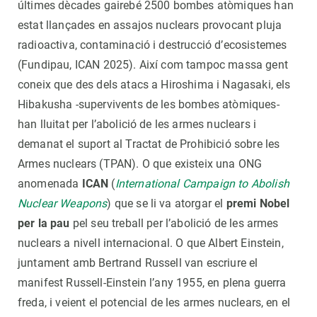
últimes dècades gairebé 2500 bombes atòmiques han
estat llançades en assajos nuclears provocant pluja
radioactiva, contaminació i destrucció d’ecosistemes
(Fundipau, ICAN 2025). Així com tampoc massa gent
coneix que des dels atacs a Hiroshima i Nagasaki, els
Hibakusha -supervivents de les bombes atòmiques-
han lluitat per l’abolició de les armes nuclears i
demanat el suport al Tractat de Prohibició sobre les
Armes nuclears (TPAN). O que existeix una ONG
anomenada
ICAN
(
International Campaign to Abolish
Nuclear Weapons
) que se li va atorgar el
premi Nobel
per la pau
pel seu treball per l’abolició de les armes
nuclears a nivell internacional. O que Albert Einstein,
juntament amb Bertrand Russell van escriure el
manifest Russell-Einstein l’any 1955, en plena guerra
freda, i veient el potencial de les armes nuclears, en el