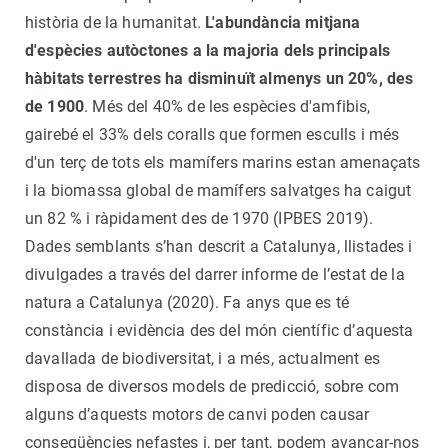
història de la humanitat.
L'abundància mitjana
d'espècies autòctones a la majoria dels principals
hàbitats terrestres ha disminuït almenys un 20%, des
de 1900
. Més del 40% de les espècies d'amfibis,
gairebé el 33% dels coralls que formen esculls i més
d'un terç de tots els mamífers marins estan amenaçats
i la biomassa global de mamífers salvatges ha caigut
un 82 % i ràpidament des de 1970 (IPBES 2019).
Dades semblants s’han descrit a Catalunya, llistades i
divulgades a través del darrer informe de l’estat de la
natura a Catalunya (2020). Fa anys que es té
constància i evidència des del món científic d’aquesta
davallada de biodiversitat, i a més, actualment es
disposa de diversos models de predicció, sobre com
alguns d’aquests motors de canvi poden causar
conseqüències nefastes i, per tant, podem avançar-nos