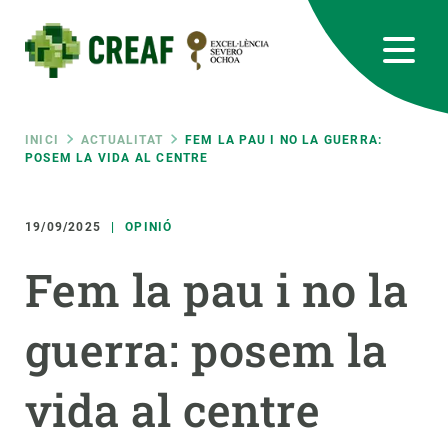
Vés
al
contingut
CREAF
EN
CA
ES
Bluesky
Instagram
Linkedin
Twitter
Youtube
RRSS
Fil
INICI
ACTUALITAT
FEM LA PAU I NO LA GUERRA:
POSEM LA VIDA AL CENTRE
Featured
INTRANET
d'ariadna
19/09/2025
OPINIÓ
responsive
Fem la pau i no la
Responsive
SOBRE NOSALTRES
guerra: posem la
menu
RECERCA
vida al centre
CIÈNCIA EN ACCIÓ
UNEIX-TE A NOSALTRES