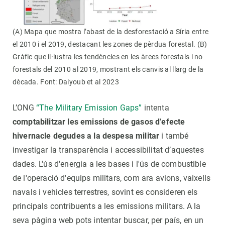
(A) Mapa que mostra l’abast de la desforestació a Síria entre
el 2010 i el 2019, destacant les zones de pèrdua forestal. (B)
Gràfic que il·lustra les tendències en les àrees forestals i no
forestals del 2010 al 2019, mostrant els canvis al llarg de la
dècada. Font: Daiyoub et al 2023
L’ONG
“The Military Emission Gaps”
intenta
comptabilitzar les emissions de gasos d’efecte
hivernacle degudes a la despesa militar
i també
investigar la transparència i accessibilitat d’aquestes
dades. L'ús d'energia a les bases i l'ús de combustible
de l'operació d'equips militars, com ara avions, vaixells
navals i vehicles terrestres, sovint es consideren els
principals contribuents a les emissions militars. A la
seva pàgina web pots intentar buscar, per país, en un