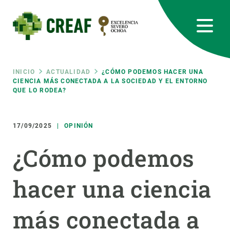
Pasar
al
contenido
principal
CREAF
EN
CA
ES
Bluesky
Instagram
Linkedin
Twitter
Youtube
RRSS
Ruta
INICIO
ACTUALIDAD
¿CÓMO PODEMOS HACER UNA
CIENCIA MÁS CONECTADA A LA SOCIEDAD Y EL ENTORNO
QUE LO RODEA?
Featured
INTRANET
de
responsive
17/09/2025
OPINIÓN
navegación
¿Cómo podemos
Responsive
SOBRE NOSOTROS
hacer una ciencia
menu
INVESTIGACIÓN
CIENCIA EN ACCIÓN
más conectada a
ÚNETE A NOSOTROS