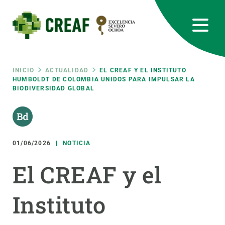
Pasar
al
contenido
principal
CREAF
EN
CA
ES
Bluesky
Instagram
Linkedin
Twitter
Youtube
RRSS
Ruta
INICIO
ACTUALIDAD
EL CREAF Y EL INSTITUTO
HUMBOLDT DE COLOMBIA UNIDOS PARA IMPULSAR LA
BIODIVERSIDAD GLOBAL
Featured
INTRANET
de
responsive
navegación
01/06/2026
NOTICIA
Responsive
SOBRE NOSOTROS
El CREAF y el
menu
INVESTIGACIÓN
Instituto
CIENCIA EN ACCIÓN
ÚNETE A NOSOTROS