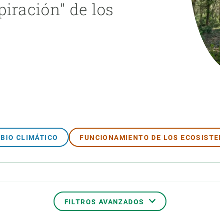
piración" de los
ión de la Tierra
Servicios técnicos
Pide tu 
ransversales
Programa
ciones
Visitante
s Actions
Un lugar d
Desarroll
Seminario
Te ofrec
BIO CLIMÁTICO
FUNCIONAMIENTO DE LOS ECOSIST
FILTROS AVANZADOS