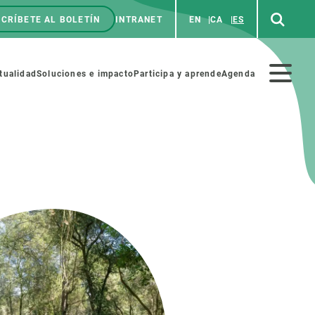
CRÍBETE AL BOLETÍN
INTRANET
EN
CA
ES
enú
p
Menú
tualidad
Soluciones e impacto
Participa y aprende
Agenda
secundario
NOSOTROS
PARTICIPA
rabajo
Cienca y arte
a de Recursos Humanos
Haz ciencia con nosotros
ades académicas
Materiales educativos
MSCA-PF
COLABORA