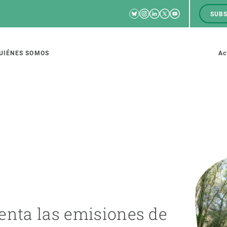
Bluesky
Instagram
Linkedin
Twitter
Youtube
SUBS
RRSS
M
to
UIÉNES SOMOS
Ac
tion
IGACIÓN
CIENCIA EN ACCIÓN
ÚNETE A 
io de investigación
Impacto
Bolsa de t
sidad
Soluciones
Estrategi
global
Innovación
Oportunid
enta las emisiones de
amento de ecosistemas
Política y gestión
Pide tu 