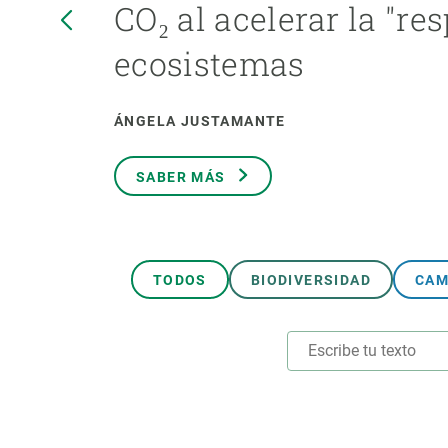
CO₂ al acelerar la "res
Marca y logotipos
Observac
Instalaciones
Temas t
ecosistemas
Equidad, Diversidad e Inclusión (EDI)
Publica
Oficina de prensa
Synthesi
ÁNGELA JUSTAMANTE
Ciencia abierta y gestión del conocimiento
Documentación
SABER MÁS
NOTICIAS Y AGENDA
Agenda
Eventos anteriores
TODOS
BIODIVERSIDAD
CAM
Actualidad
Noticias
Biodiversidad
Cambio global
Funcionamiento de los ecosistemas