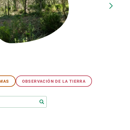
beca ERC
 de másteres y doctorado
 o sabático
onde crecer
o de carrera
s y actividades internas
emos formación
EMAS
OBSERVACIÓN DE LA TIERRA