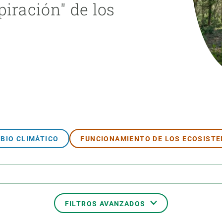
piración" de los
ión de la Tierra
Servicios técnicos
Pide tu 
ransversales
Programa
ciones
Visitante
s Actions
Un lugar d
Desarroll
Seminario
Te ofrec
BIO CLIMÁTICO
FUNCIONAMIENTO DE LOS ECOSIST
FILTROS AVANZADOS