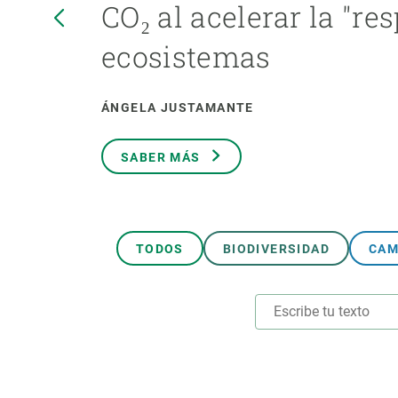
CO₂ al acelerar la "res
Marca y logotipos
Observac
Instalaciones
Temas t
ecosistemas
Equidad, Diversidad e Inclusión (EDI)
Publica
Oficina de prensa
Synthesi
ÁNGELA JUSTAMANTE
Ciencia abierta y gestión del conocimiento
Documentación
SABER MÁS
NOTICIAS Y AGENDA
Agenda
Eventos anteriores
TODOS
BIODIVERSIDAD
CAM
Actualidad
Noticias
Biodiversidad
Cambio global
Funcionamiento de los ecosistemas