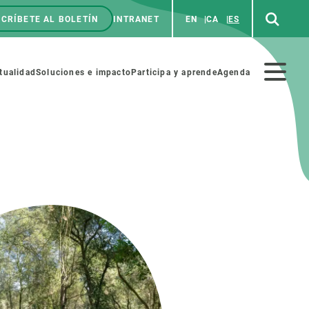
CRÍBETE AL BOLETÍN
INTRANET
EN
CA
ES
enú
p
Menú
tualidad
Soluciones e impacto
Participa y aprende
Agenda
secundario
NOSOTROS
PARTICIPA
rabajo
Cienca y arte
a de Recursos Humanos
Haz ciencia con nosotros
ades académicas
Materiales educativos
MSCA-PF
COLABORA