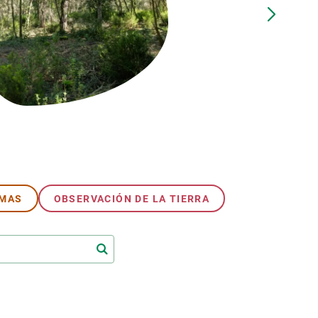
beca ERC
 de másteres y doctorado
 o sabático
onde crecer
o de carrera
s y actividades internas
emos formación
EMAS
OBSERVACIÓN DE LA TIERRA