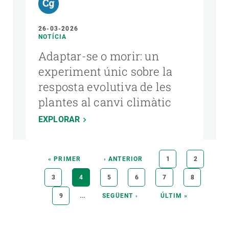
26-03-2026
NOTÍCIA
Adaptar-se o morir: un
experiment únic sobre la
resposta evolutiva de les
plantes al canvi climàtic
EXPLORAR
Paginació
PRIMERA
« PRIMER
PÀGINA
‹ ANTERIOR
PÀGINA
1
PÀGINA
2
PÀGINA
ANTERIOR
PÀGINA
3
PÀGINA
4
PÀGINA
5
PÀGINA
6
PÀGINA
7
PÀGINA
8
ACTUAL
…
PÀGINA
9
PÀGINA
SEGÜENT ›
ÚLTIMA
ÚLTIM »
SEGÜENT
PÀGINA