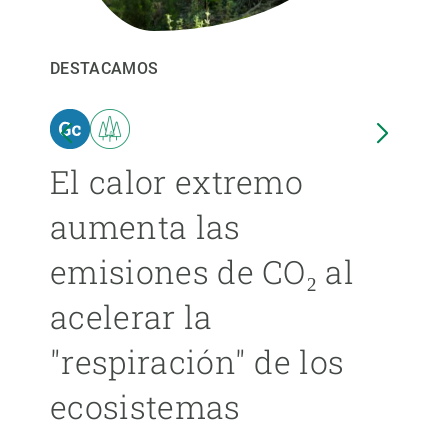
PARTICIPA
DESTACAMOS
DEST
NOTICIAS Y AGENDA
El calor extremo
Las
aumenta las
cer
emisiones de CO₂ al
ext
acelerar la
cad
"respiración" de los
má
ecosistemas
ÁNGE