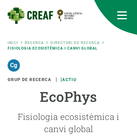
Vés
al
contingut
CREAF
EN
CA
ES
Bluesky
Instagram
Linkedin
Twitter
Youtube
RRSS
Fil
INICI
RECERCA
DIRECTORI DE RECERCA
FISIOLOGIA ECOSISTÈMICA I CANVI GLOBAL
Featured
INTRANET
d'ariadna
responsive
GRUP DE RECERCA
ACTIU
Responsive
EcoPhys
SOBRE NOSALTRES
menu
RECERCA
Fisiologia ecosistèmica i
CIÈNCIA EN ACCIÓ
canvi global
UNEIX-TE A NOSALTRES