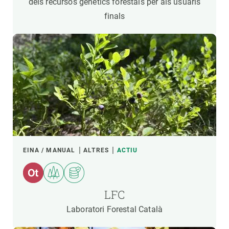
dels recursos genètics forestals per als usuaris
finals
EINA / MANUAL
ALTRES
ACTIU
LFC
Laboratori Forestal Català