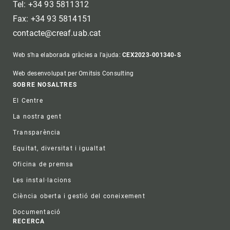
Tel: +34 93 5811312
Fax: +34 93 5814151
contacte@creaf.uab.cat
Web s'ha elaborada gràcies a l'ajuda:
CEX2023-001340-S
Web desenvolupat per Omitsis Consulting
Footer
SOBRE NOSALTRES
El Centre
La nostra gent
Transparència
Equitat, diversitat i igualtat
Oficina de premsa
Les instal·lacions
Ciència oberta i gestió del coneixement
Documentació
RECERCA