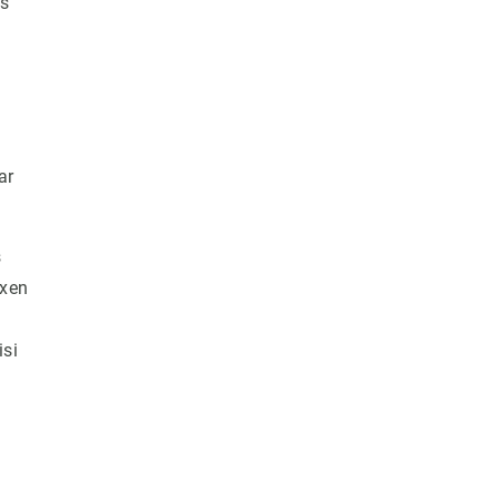
és
ar
s
ixen
isi
e