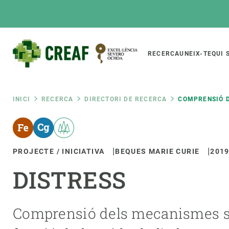
Vés
al
contingut
Main
RECERCA
UNEIX-TE
QUI 
CREAF
naviga
Fil
INICI
RECERCA
DIRECTORI DE RECERCA
COMPRENSIÓ D
Featured
d'ariadna
INTRANET
PROJECTE / INICIATIVA
BEQUES MARIE CURIE
201
Responsive
SOBRE NOSALTRES
RECERCA
responsive
DISTRESS
El Centre
Directori de recerc
menu
Organització institucional
Biodiversitat
Transparència
Canvi global
Comprensió dels mecanismes subj
La nostra gent
Funcionament dels