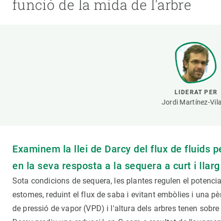
funció de la mida de l'arbre
Marca i logotips
Observació de la t
Infraestructures
Temes transversal
Equitat, Diversitat i Inclusió (EDI)
Publicacions
Oficina de premsa
Synthesis Actions
Ciència oberta i gestió del coneixement
Documentació
LIDERAT PER
Jordi Martínez-Vila
Examinem la llei de Darcy del flux de fluids p
en la seva resposta a la sequera a curt i llar
Sota condicions de sequera, les plantes regulen el potencial
estomes, reduint el flux de saba i evitant embòlies i una pè
de pressió de vapor (VPD) i l'altura dels arbres tenen sobre