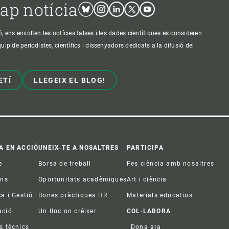
cap notícia
Bluesky
Instagram
Linkedin
Twitter
Youtube
ens envolten les notícies falses i les dades científiques es consideren
p de periodistes, científics i dissenyadors dedicats a la difusió del
ETÍ
LLEGEIX EL BLOG!
A EN ACCIÓ
UNEIX-TE A NOSALTRES
PARTICIPA
e
Borsa de treball
Fes ciència amb nosaltres
ons
Oportunitats acadèmiques
Art i ciència
ca i Gestió
Bones pràctiques HR
Materials educatius
ació
Un lloc on créixer
COL·LABORA
s tècnics
Dona ara