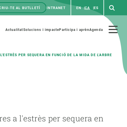
CRIU-TE AL BUTLLETÍ
INTRANET
EN
CA
ES
enú
p
Menú
Actualitat
Solucions i impacte
Participa i aprèn
Agenda
secundario
'ESTRÈS PER SEQUERA EN FUNCIÓ DE LA MIDA DE L'ARBRE
PARTICIPA
NOTÍCIES I AGENDA
iència i art
Agenda
es ciència amb nosaltres
Esdeveniments anteriors
aterials educatius
Actualitat
s a l'estrès per sequera en
COL·LABORA
Notícies