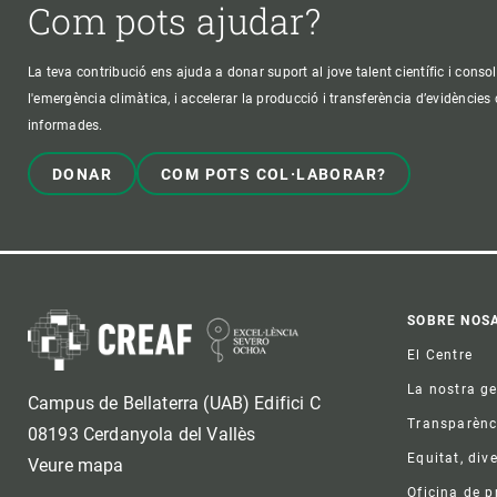
Com pots ajudar?
La teva contribució ens ajuda a donar suport al jove talent científic i consol
l'emergència climàtica, i accelerar la producció i transferència d’evidències
informades.
DONAR
COM POTS COL·LABORAR?
Foo
SOBRE NOS
El Centre
La nostra g
Campus de Bellaterra (UAB) Edifici C
Transparènc
08193 Cerdanyola del Vallès
Equitat, dive
Veure mapa
Oficina de 