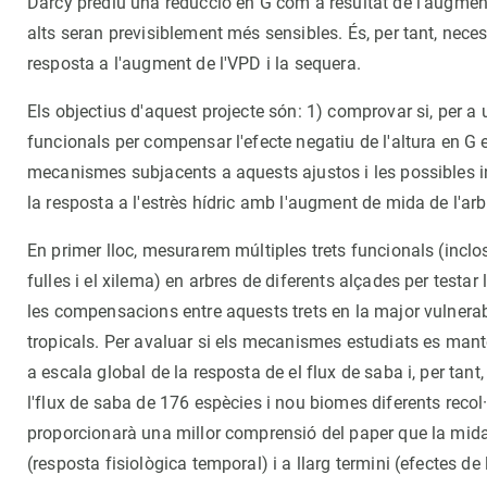
Darcy prediu una reducció en G com a resultat de l'augment
alts seran previsiblement més sensibles. És, per tant, nece
resposta a l'augment de l'VPD i la sequera.
Els objectius d'aquest projecte són: 1) comprovar si, per a u
funcionals per compensar l'efecte negatiu de l'altura en G en
mecanismes subjacents a aquests ajustos i les possibles i
la resposta a l'estrès hídric amb l'augment de mida de l'arb
En primer lloc, mesurarem múltiples trets funcionals (incloso
fulles i el xilema) en arbres de diferents alçades per testar
les compensacions entre aquests trets en la major vulnerab
tropicals. Per avaluar si els mecanismes estudiats es mant
a escala global de la resposta de el flux de saba i, per tant,
l'flux de saba de 176 espècies i nou biomes diferents recol
proporcionarà una millor comprensió del paper que la mida d
(resposta fisiològica temporal) i a llarg termini (efectes d