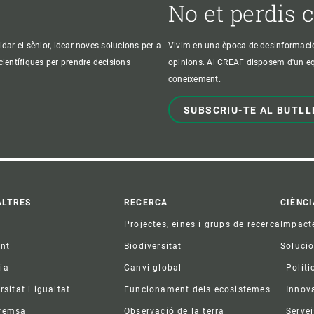
No et perdis 
idar el sènior, idear noves solucions per a
Vivim en una època de desinformació, 
 científiques per prendre decisions
opinions. Al CREAF disposem d'un equi
coneixement.
SUBSCRIU-TE AL BUTLL
ter
ALTRES
RECERCA
CIÈNCI
Projectes, eines i grups de recerca
Impact
ent
Biodiversitat
Soluci
ia
Canvi global
Políti
rsitat i igualtat
Funcionament dels ecosistemes
Innov
premsa
Observació de la terra
Servei