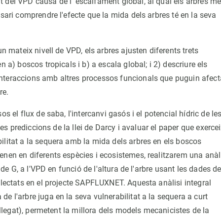
 del VPD causa de l' escalfament global, al qual els arbres m
ssari comprendre l'efecte que la mida dels arbres té en la seva
n mateix nivell de VPD, els arbres ajusten diferents trets
 a) boscos tropicals i b) a escala global; i 2) descriure els
nteraccions amb altres processos funcionals que puguin afect
re.
s el flux de saba, l'intercanvi gasós i el potencial hídric de le
 les prediccions de la llei de Darcy i avaluar el paper que exerce
ilitat a la sequera amb la mida dels arbres en els boscos
enen en diferents espècies i ecosistemes, realitzarem una anàl
 de G, a l'VPD en funció de l'altura de l'arbre usant les dades d
·lectats en el projecte SAPFLUXNET. Aquesta anàlisi integral
e l'arbre juga en la seva vulnerabilitat a la sequera a curt
e llegat), permetent la millora dels models mecanicistes de la