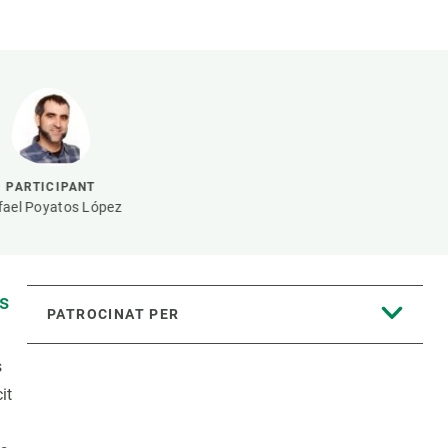
Biodiversitat
Canvi global
Funcionament dels ecosistemes
Observació de la terra
PARTICIPANT
fael Poyatos López
es
PATROCINAT PER
s
it