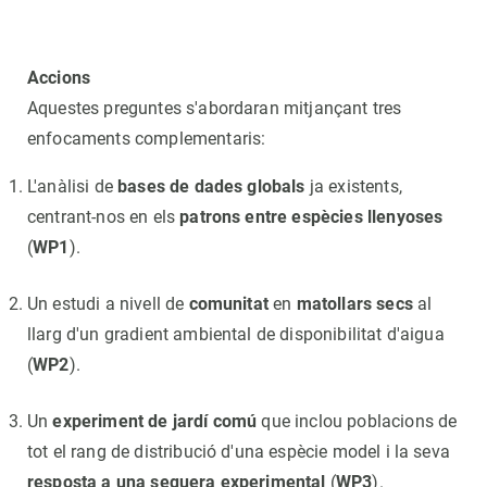
Accions
Aquestes preguntes s'abordaran mitjançant tres
enfocaments complementaris:
L'anàlisi de
bases de dades globals
ja existents,
centrant-nos en els
patrons entre espècies llenyoses
(
WP1
).
Un estudi a nivell de
comunitat
en
matollars secs
al
llarg d'un gradient ambiental de disponibilitat d'aigua
(
WP2
).
Un
experiment de jardí comú
que inclou poblacions de
tot el rang de distribució d'una espècie model i la seva
resposta a una sequera experimental
(
WP3
).