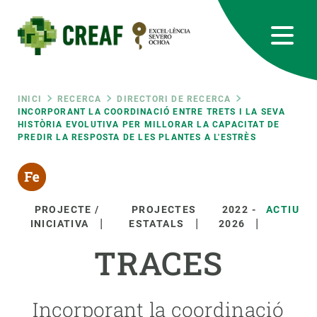
Vés
al
contingut
CREAF
EN
CA
ES
Bluesky
Instagram
Linkedin
Twitter
Youtube
RRSS
Fil
INICI
RECERCA
DIRECTORI DE RECERCA
INCORPORANT LA COORDINACIÓ ENTRE TRETS I LA SEVA
HISTÒRIA EVOLUTIVA PER MILLORAR LA CAPACITAT DE
Featured
INTRANET
PREDIR LA RESPOSTA DE LES PLANTES A L'ESTRÈS
d'ariadna
responsive
Responsive
PROJECTE /
PROJECTES
2022
-
ACTIU
SOBRE NOSALTRES
INICIATIVA
ESTATALS
2026
menu
TRACES
RECERCA
CIÈNCIA EN ACCIÓ
Incorporant la coordinació
UNEIX-TE A NOSALTRES