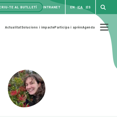
CRIU-TE AL BUTLLETÍ
INTRANET
EN
CA
ES
enú
p
Menú
Actualitat
Solucions i impacte
Participa i aprèn
Agenda
secundario
PARTICIPA
NOTÍCIES I AGENDA
iència i art
Agenda
es ciència amb nosaltres
Esdeveniments anteriors
aterials educatius
Actualitat
COL·LABORA
Notícies