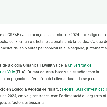
erra
Serveis tècnics
Programa de màsters i doctorat
s
Vine de visitant o sabàtic
Segell de bones pràctiques HRS4R
Un lloc on créixer
Desenvolupament de carrera
ie al
CREAF (va començar el setembre de 2024) investigo com 
Seminaris i activitats internes
embòlia del xilema i els trets relacionats amb la pèrdua d'aigua d
T’oferim formació
apacitat de les plantes per sobreviure a la sequera, juntament
la de
Biologia Orgànica i Evolutiva
de la
Universitat de
t de Yale
(EUA). Durant aquesta beca vaig estudiar com la
 la propagació de l'embòlia del xilema durant la sequera.
ació en Ecologia Vegetal
de l'Institut
Federal Suís d'Investigaci
t de 2024, em vaig centrar en com l'aclimatació a llarg termini 
aquests factors estressants.