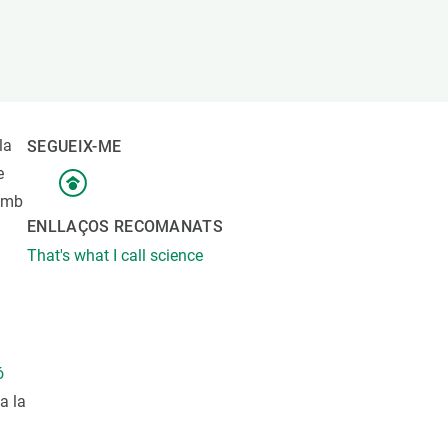
Biodiversitat
Canvi global
Funcionament dels ecosistemes
Observació de la terra
la
SEGUEIX-ME
e
 amb
ENLLAÇOS RECOMANATS
That's what I call science
ó
a la