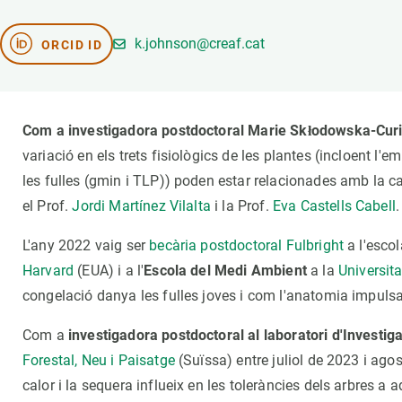
Marca i logotips
Observació de la t
Infraestructures
Temes transversal
k.johnson@creaf.cat
ORCID ID
Equitat, Diversitat i Inclusió (EDI)
Publicacions
Oficina de premsa
Synthesis Actions
Ciència oberta i gestió del coneixement
Com a investigadora postdoctoral Marie Skłodowska-Cur
Documentació
variació en els trets fisiològics de les plantes (incloent l'
les fulles (gmin i TLP)) poden estar relacionades amb la c
el Prof.
Jordi Martínez Vilalta
i la Prof.
Eva Castells Cabell
.
L'any 2022 vaig ser
becària postdoctoral Fulbright
a l'esco
Harvard
(EUA) i a l'
Escola del Medi Ambient
a la
Universita
congelació danya les fulles joves i com l'anatomia impulsa
Com a
investigadora postdoctoral al laboratori d'Investig
Forestal, Neu i Paisatge
(Suïssa) entre juliol de 2023 i agos
calor i la sequera influeix en les toleràncies dels arbres a 