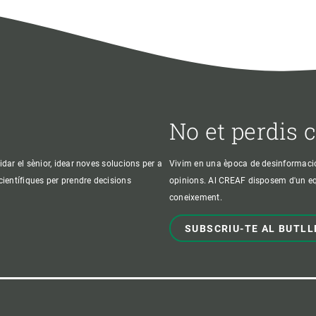
No et perdis 
idar el sènior, idear noves solucions per a
Vivim en una època de desinformació, 
 científiques per prendre decisions
opinions. Al CREAF disposem d'un equi
coneixement.
SUBSCRIU-TE AL BUTLL