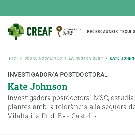
Vés
al
contingut
Main
RECERCA
UNEIX-TE
QUI 
CREAF
naviga
Fil
INICI
SOBRE NOSALTRES
LA NOSTRA GENT
KATE JOHNS
Featured
INVESTIGADOR/A POSTDOCTORAL
d'ariadna
INTRANET
Kate Johnson
Responsive
SOBRE NOSALTRES
RECERCA
responsive
Investigadora postdoctoral MSC, estudian
El Centre
Directori de recerc
plantes amb la tolerància a la sequera d
menu
Organització institucional
Biodiversitat
Vilalta i la Prof. Eva Castells…
Transparència
Canvi global
La nostra gent
Funcionament dels