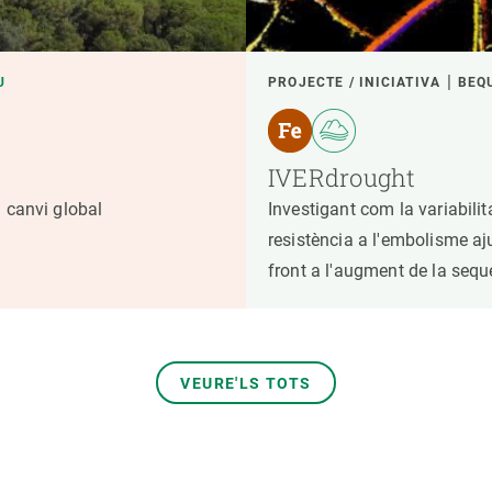
U
PROJECTE / INICIATIVA
BEQ
IVERdrought
i canvi global
Investigant com la variabilit
resistència a l'embolisme aj
front a l'augment de la sequ
VEURE'LS TOTS