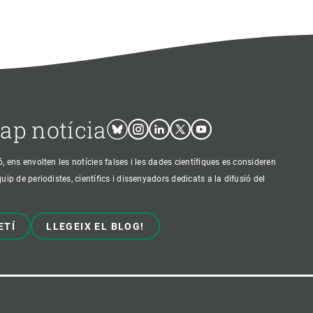
cap notícia
Bluesky
Instagram
Linkedin
Twitter
Youtube
ens envolten les notícies falses i les dades científiques es consideren
p de periodistes, científics i dissenyadors dedicats a la difusió del
ETÍ
LLEGEIX EL BLOG!