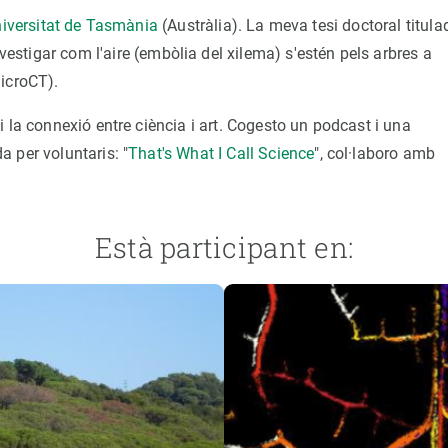
iversitat de Tasmània
(Austràlia). La meva tesi doctoral titula
nvestigar com l'aire (embòlia del xilema) s'estén pels arbres a
MicroCT).
 la connexió entre ciència i art. Cogesto un podcast i una
 per voluntaris: "
That's What I Call Science
", col·laboro amb
Està participant en: