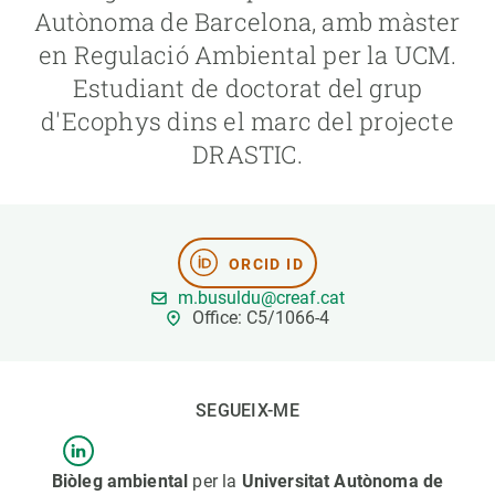
Autònoma de Barcelona, ​​amb màster
en Regulació Ambiental per la UCM.
PARTICIPA
Estudiant de doctorat del grup
NOTÍCIES I AGENDA
d'Ecophys dins el marc del projecte
DRASTIC.
ORCID ID
m.busuldu@creaf.cat
Office: C5/1066-4
SEGUEIX-ME
Biòleg ambiental
per la
Universitat Autònoma de