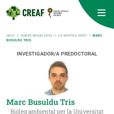
Vés
al
contingut
CREAF
EN
CA
ES
Bluesky
Instagram
Linkedin
Twitter
Youtube
RRSS
Fil
INICI
SOBRE NOSALTRES
LA NOSTRA GENT
MARC
BUSULDU TRIS
Featured
INTRANET
d'ariadna
INVESTIGADOR/A PREDOCTORAL
responsive
Responsive
SOBRE NOSALTRES
menu
RECERCA
Marc Busuldu Tris
CIÈNCIA EN ACCIÓ
Biòleg ambiental per la Universitat
UNEIX-TE A NOSALTRES