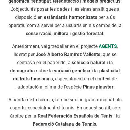
genòmica
,
fenotipat
,
teledetecció
i
models predictius
.
L'objectiu és posar les dades i les eines analítiques a
disposició en
estàndards harmonitzats
per a ús
operatiu com a servei per a usuaris en els camps de la
conservació
,
millora
i
gestió forestal
.
Anteriorment, vaig treballar en el projecte
AGENTS
,
liderat per
José Alberto Ramírez Valiente
, que se
centrava en el paper de la
selecció natural
i la
demografia
sobre la
variació genètica
i la
plasticitat
de trets funcionals
, especialment en el context de
l'adaptació al clima de l'espècie
Pinus pinaster
.
A banda de la ciència, també sóc un gran aficionat als
esports, especialment el tennis. En aquest sentit, sóc
àrbitre per la
Real Federación Española de Tenis
i la
Federació Catalana de Tennis
.