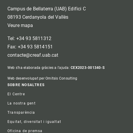
Campus de Bellaterra (UAB) Edifici C
08193 Cerdanyola del Vallès
Veure mapa
Tel: +34 93 5811312
Fax: +34 93 5814151
contacte@creaf.uab.cat
Web s'ha elaborada gràcies a l'ajuda:
CEX2023-001340-S
Web desenvolupat per Omitsis Consulting
Footer
SOBRE NOSALTRES
El Centre
La nostra gent
Transparència
Equitat, diversitat i igualtat
Oficina de premsa