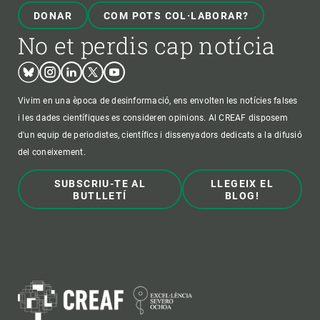
DONAR
COM POTS COL·LABORAR?
No et perdis cap notícia
Bluesky
Instagram
Linkedin
Twitter
Youtube
Vivim en una època de desinformació, ens envolten les notícies falses
i les dades científiques es consideren opinions. Al CREAF disposem
d'un equip de periodistes, científics i dissenyadors dedicats a la difusió
del coneixement.
SUBSCRIU-TE AL
LLEGEIX EL
BUTLLETÍ
BLOG!