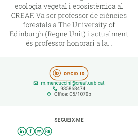
ecologia vegetal i ecosistèmica al
CREAF. Va ser professor de ciències
PARTICIPA
forestals a The University of
NOTÍCIES I AGENDA
Edinburgh (Regne Unit) i actualment
és professor honorari a la…
ORCID ID
m.mencuccini@creaf.uab.cat
935868474
Office: C5/1070b
SEGUEIX-ME