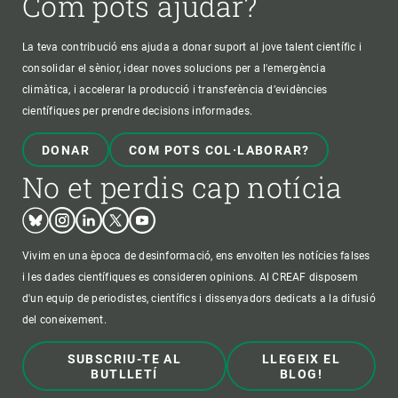
Com pots ajudar?
La teva contribució ens ajuda a donar suport al jove talent científic i
consolidar el sènior, idear noves solucions per a l'emergència
climàtica, i accelerar la producció i transferència d’evidències
científiques per prendre decisions informades.
DONAR
COM POTS COL·LABORAR?
No et perdis cap notícia
Bluesky
Instagram
Linkedin
Twitter
Youtube
Vivim en una època de desinformació, ens envolten les notícies falses
i les dades científiques es consideren opinions. Al CREAF disposem
d'un equip de periodistes, científics i dissenyadors dedicats a la difusió
del coneixement.
SUBSCRIU-TE AL
LLEGEIX EL
BUTLLETÍ
BLOG!