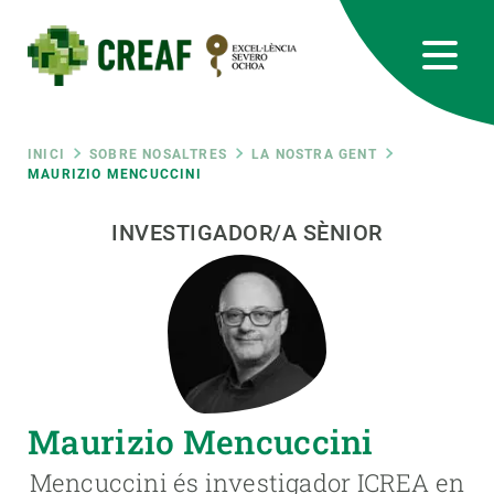
Vés
al
contingut
CREAF
EN
CA
ES
Bluesky
Instagram
Linkedin
Twitter
Youtube
RRSS
Fil
INICI
SOBRE NOSALTRES
LA NOSTRA GENT
MAURIZIO MENCUCCINI
Featured
INTRANET
d'ariadna
INVESTIGADOR/A SÈNIOR
responsive
Responsive
SOBRE NOSALTRES
menu
RECERCA
Maurizio Mencuccini
CIÈNCIA EN ACCIÓ
Mencuccini és investigador ICREA en
UNEIX-TE A NOSALTRES