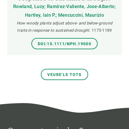
Rowland, Lucy; Ramírez-Valiente, Jose-Alberto;
Hartley, Iain P.; Mencuccini, Maurizio
How woody plants adjust above- and below-ground
traits in response to sustained drought.
1173-1189
DOI:10.1111/NPH.19000
VEURE'LS TOTS