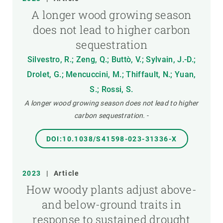
A longer wood growing season
does not lead to higher carbon
sequestration
Silvestro, R.; Zeng, Q.; Buttò, V.; Sylvain, J.-D.;
Drolet, G.; Mencuccini, M.; Thiffault, N.; Yuan,
S.; Rossi, S.
A longer wood growing season does not lead to higher
carbon sequestration.
-
DOI:10.1038/S41598-023-31336-X
2023
|
Article
How woody plants adjust above-
and below-ground traits in
response to sustained drought