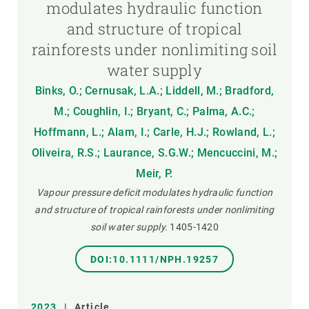
modulates hydraulic function
and structure of tropical
rainforests under nonlimiting soil
water supply
Binks, O.; Cernusak, L.A.; Liddell, M.; Bradford,
M.; Coughlin, I.; Bryant, C.; Palma, A.C.;
Hoffmann, L.; Alam, I.; Carle, H.J.; Rowland, L.;
Oliveira, R.S.; Laurance, S.G.W.; Mencuccini, M.;
Meir, P.
Vapour pressure deficit modulates hydraulic function
and structure of tropical rainforests under nonlimiting
soil water supply.
1405-1420
DOI:10.1111/NPH.19257
2023
|
Article