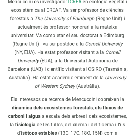
Mencuccini és investigador
ICREA
en ecologia vegetal i
ecosistèmica al CREAF. Va ser professor de ciències
forestals a
The University of Edinburgh
(Regne Unit) i
actualment és professor honorari a la mateixa
universitat. Va completar el seu doctorat a Edimburg
(Regne Unit) i va ser postdoc a la
Cornell University
(NY, EUA). Ha estat professor visitant a la
Cornell
University
(EUA), a la Universitat Autònoma de
Barcelona (UAB) i científic visitant al CSIRO (Tasmània,
Austràlia). Ha estat acadèmic eminent de la
University
of Western Sydney
(Austràlia).
Els interessos de recerca de Mencuccini cobreixen la
dinàmica dels ecosistemes forestals
,
els fluxos de
carboni i aigua
a escala dels arbres i dels ecosistemes,
la
fisiologia
de les fulles, del xilema i del floema i l’ús
d’
isòtops estables
(13C, 17O, 18O, 15N) com a