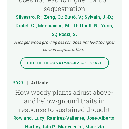
sequestration
Silvestro, R.; Zeng, Q.; Buttò, V.; Sylvain, J.-D.;
Drolet, G.; Mencuccini, M.; Thiffault, N.; Yuan,
S.; Rossi, S.
A longer wood growing season does not lead to higher
carbon sequestration.
-
DOI:10.1038/S41598-023-31336-X
2023
|
Artículo
How woody plants adjust above-
and below-ground traits in
response to sustained drought
Rowland, Lucy; Ramírez-Valiente, Jose-Alberto;
Hartley, Iain P.; Mencuccini, Maurizio