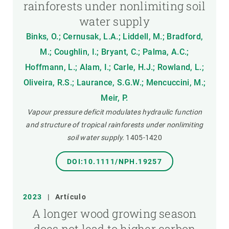
rainforests under nonlimiting soil
water supply
Binks, O.; Cernusak, L.A.; Liddell, M.; Bradford,
M.; Coughlin, I.; Bryant, C.; Palma, A.C.;
Hoffmann, L.; Alam, I.; Carle, H.J.; Rowland, L.;
Oliveira, R.S.; Laurance, S.G.W.; Mencuccini, M.;
Meir, P.
Vapour pressure deficit modulates hydraulic function
and structure of tropical rainforests under nonlimiting
soil water supply.
1405-1420
DOI:10.1111/NPH.19257
2023
|
Artículo
A longer wood growing season
does not lead to higher carbon