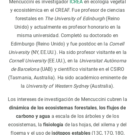
Mencuccini es investigador
ICREA
en ecología vegetal
y ecosistémica en el CREAF. Fue profesor de ciencias
forestales en
The University of Edinburgh
(Reino
Unido) y actualmente es profesor honorario en la
misma universidad. Completó su doctorado en
Edimburgo (Reino Unido) y fue postdoc en la
Cornell
University
(NY, EE.UU.). Ha sido profesor visitante en la
Cornell University
(EE.UU.), en la
Universitat Autònoma
de Barcelona
(UAB) y científico visitante en el CSIRO
(Tasmania, Australia). Ha sido académico eminente de
la
University of Western Sydney
(Australia).
Los intereses de investigación de Mencuccini cubren la
dinámica de los ecosistemas forestales
,
los flujos de
carbono y agua
a escala de los árboles y de los
ecosistemas, la
fisiología
de las hojas, del xilema y del
floema y el uso de
isótopos estables
(13C, 17O, 18O,