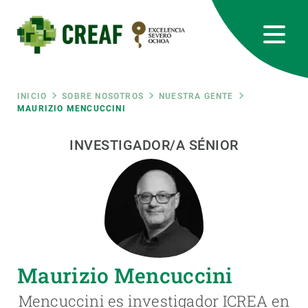
Pasar
al
contenido
principal
CREAF
EN
CA
ES
Bluesky
Instagram
Linkedin
Twitter
Youtube
RRSS
Ruta
INICIO
SOBRE NOSOTROS
NUESTRA GENTE
MAURIZIO MENCUCCINI
Featured
INTRANET
de
INVESTIGADOR/A SÉNIOR
responsive
navegación
Responsive
SOBRE NOSOTROS
menu
INVESTIGACIÓN
Maurizio Mencuccini
CIENCIA EN ACCIÓN
Mencuccini es investigador ICREA en
ÚNETE A NOSOTROS