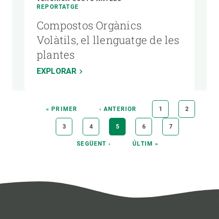
REPORTATGE
Compostos Orgànics
Volàtils, el llenguatge de les
plantes
EXPLORAR
Paginació
PRIMERA
« PRIMER
PÀGINA
‹ ANTERIOR
PÀGINA
1
PÀGINA
2
PÀGINA
ANTERIOR
PÀGINA
3
PÀGINA
4
PÀGINA
5
PÀGINA
6
PÀGINA
7
ACTUAL
PÀGINA
SEGÜENT ›
ÚLTIMA
ÚLTIM »
SEGÜENT
PÀGINA