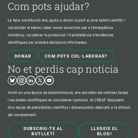
Com pots ajudar?
La teva contribució ens ajuda a donar suport al jove talent científic i
consolidar el sènior, idear noves solucions per a l'emergència
climàtica, i accelerar la producció i transferència d’evidències
científiques per prendre decisions informades.
DONAR
COM POTS COL·LABORAR?
No et perdis cap notícia
Bluesky
Instagram
Linkedin
Twitter
Youtube
Vivim en una època de desinformació, ens envolten les notícies falses
i les dades científiques es consideren opinions. Al CREAF disposem
d'un equip de periodistes, científics i dissenyadors dedicats a la difusió
del coneixement.
SUBSCRIU-TE AL
LLEGEIX EL
BUTLLETÍ
BLOG!