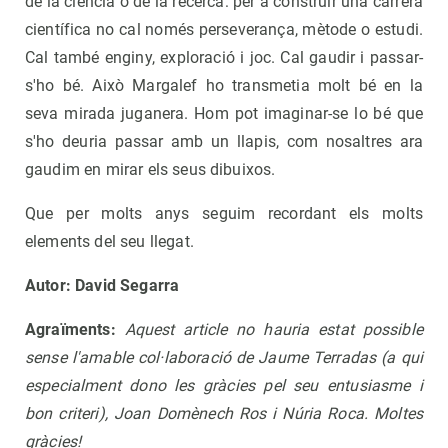
de la ciència o de la recerca: per a construir una carrera
científica no cal només perseverança, mètode o estudi.
Cal també enginy, exploració i joc. Cal gaudir i passar-
s'ho bé. Això Margalef ho transmetia molt bé en la
seva mirada juganera. Hom pot imaginar-se lo bé que
s'ho deuria passar amb un llapis, com nosaltres ara
gaudim en mirar els seus dibuixos.
Que per molts anys seguim recordant els molts
elements del seu llegat.
Autor: David Segarra
Agraïments:
Aquest article no hauria estat possible
sense l'amable col·laboració de Jaume Terradas (a qui
especialment dono les gràcies pel seu entusiasme i
bon criteri), Joan Domènech Ros i Núria Roca. Moltes
gràcies!