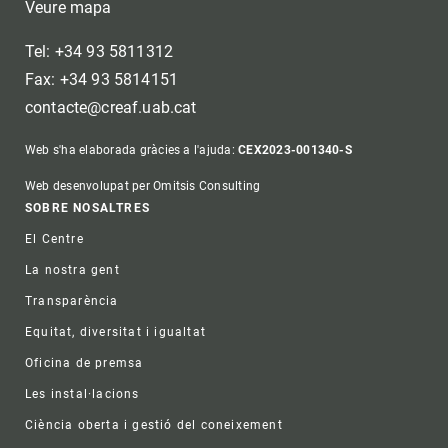
Veure mapa
Tel: +34 93 5811312
Fax: +34 93 5814151
contacte@creaf.uab.cat
Web s'ha elaborada gràcies a l'ajuda:
CEX2023-001340-S
Web desenvolupat per Omitsis Consulting
Footer
SOBRE NOSALTRES
El Centre
La nostra gent
Transparència
Equitat, diversitat i igualtat
Oficina de premsa
Les instal·lacions
Ciència oberta i gestió del coneixement