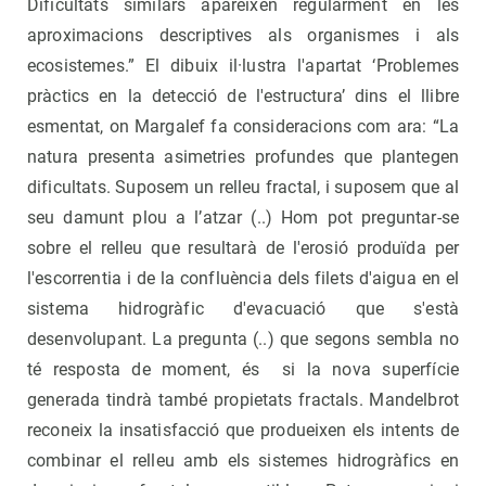
Dificultats similars apareixen regularment en les
aproximacions descriptives als organismes i als
ecosistemes.” El dibuix il·lustra l'apartat ‘Problemes
pràctics en la detecció de l'estructura’ dins el llibre
esmentat, on Margalef fa consideracions com ara: “La
natura presenta asimetries profundes que plantegen
dificultats. Suposem un relleu fractal, i suposem que al
seu damunt plou a l’atzar (..) Hom pot preguntar-se
sobre el relleu que resultarà de l'erosió produïda per
l'escorrentia i de la confluència dels filets d'aigua en el
sistema hidrogràfic d'evacuació que s'està
desenvolupant. La pregunta (..) que segons sembla no
té resposta de moment, és si la nova superfície
generada tindrà també propietats fractals. Mandelbrot
reconeix la insatisfacció que produeixen els intents de
combinar el relleu amb els sistemes hidrogràfics en