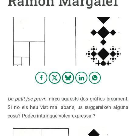
Ramon Margalef
PARTICIPA
NOTÍCIES I AGENDA
Un petit joc previ:
mireu aquests dos gràfics breument.
Si no els heu vist mai abans, us suggereixen alguna
cosa? Podeu intuir què volen expressar?