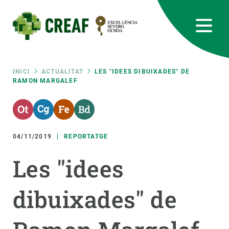
Vés
al
contingut
CREAF
EN
CA
ES
Bluesky
Instagram
Linkedin
Twitter
Youtube
RRSS
Fil
INICI
ACTUALITAT
LES "IDEES DIBUIXADES" DE
RAMON MARGALEF
Featured
INTRANET
d'ariadna
responsive
04/11/2019
REPORTATGE
Responsive
SOBRE NOSALTRES
Les "idees
menu
RECERCA
dibuixades" de
CIÈNCIA EN ACCIÓ
UNEIX-TE A NOSALTRES