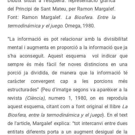
Dibuix situat a l'esquerra: representació gràfica
del Principi de Sant Mateu, per Ramon Margalef.
Font: Ramon Margalef.
La Biosfera. Entre la
termodinámica y el juego
. Omega, 1980.
“La informació es pot relacionar amb la divisibilitat
mental i augmenta en proporció a la informació que ja
s'ha aconseguit. Aquest esquema vol indicar que
sempre és més fàcil fer noves distincions en una
porció ja dividida, de manera que la informació té
caràcter convergent cap a les porcions més
estructurades” (Peu d'imatge segons va aparèixer a la
revista
(Ciència),
numero 1, 1980, on es reproduïa
aquest esquema, citant com a font original el llibre
La
Biosfera, entre la termodinámica y el juego
). En el text
de l'article, Margalef explica: “tot intercanvi entre dues
entitats diferents porta a un augment desigual de la