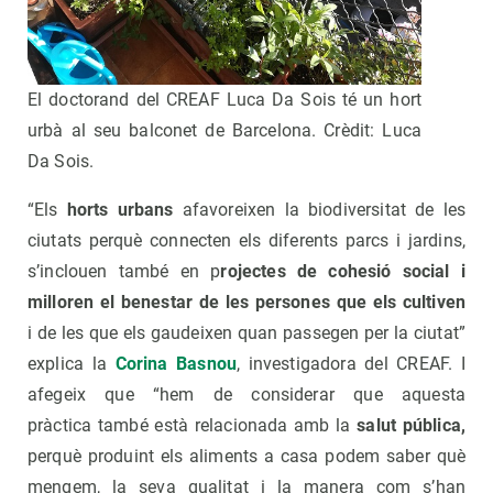
El doctorand del CREAF Luca Da Sois té un hort
urbà al seu balconet de Barcelona. Crèdit: Luca
Da Sois.
“Els
horts urbans
afavoreixen la biodiversitat de les
ciutats perquè connecten els diferents parcs i jardins,
s’inclouen també en p
rojectes de cohesió social i
milloren el benestar de les persones que els cultiven
i de les que els gaudeixen quan passegen per la ciutat”
explica la
Corina Basnou
, investigadora del CREAF. I
afegeix que “hem de considerar que aquesta
pràctica també està relacionada amb la
salut pública,
perquè produint els aliments a casa podem saber què
mengem, la seva qualitat i la manera com s’han