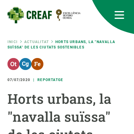
Vés
al
contingut
CREAF
EN
CA
ES
Bluesky
Instagram
Linkedin
Twitter
Youtube
RRSS
Fil
INICI
ACTUALITAT
HORTS URBANS, LA "NAVALLA
SUÏSSA" DE LES CIUTATS SOSTENIBLES
Featured
INTRANET
d'ariadna
responsive
07/07/2020
REPORTATGE
Responsive
SOBRE NOSALTRES
Horts urbans, la
menu
RECERCA
"navalla suïssa"
CIÈNCIA EN ACCIÓ
UNEIX-TE A NOSALTRES