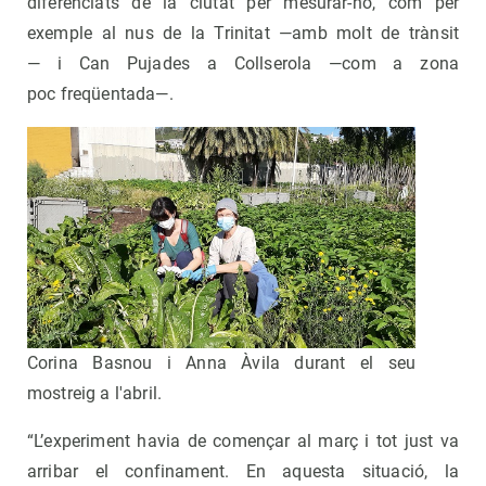
diferenciats de la ciutat per mesurar-ho, com per
exemple al nus de la Trinitat —amb molt de trànsit
— i Can Pujades a Collserola —com a zona
poc freqüentada—.
Corina Basnou i Anna Àvila durant el seu
mostreig a l'abril.
“L’experiment havia de començar al març i tot just va
arribar el confinament. En aquesta situació, la