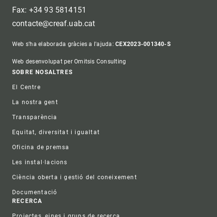
Fax: +34 93 5814151
contacte@creaf.uab.cat
Web s'ha elaborada gràcies a l'ajuda:
CEX2023-001340-S
Web desenvolupat per Omitsis Consulting
Footer
SOBRE NOSALTRES
El Centre
La nostra gent
Transparència
Equitat, diversitat i igualtat
Oficina de premsa
Les instal·lacions
Ciència oberta i gestió del coneixement
Documentació
RECERCA
Projectes, eines i grups de recerca