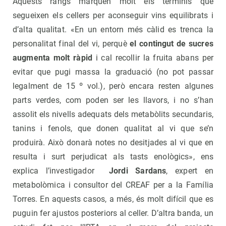
Aquests rangs marquen molt els terminis que
segueixen els cellers per aconseguir vins equilibrats i
d’alta qualitat. «En un entorn més càlid es trenca la
personalitat final del vi, perquè
el contingut de sucres
augmenta molt ràpid
i cal recollir la fruita abans per
evitar que pugi massa la graduació (no pot passar
legalment de 15 º vol.), però encara resten algunes
parts verdes, com poden ser les llavors, i no s’han
assolit els nivells adequats dels metabòlits secundaris,
tanins i fenols, que donen qualitat al vi que se’n
produirà. Això donarà notes no desitjades al vi que en
resulta i surt perjudicat als tasts enològics», ens
explica l’investigador
Jordi Sardans
, expert en
metabolòmica i consultor del CREAF per a la Família
Torres. En aquests casos, a més, és molt difícil que es
puguin fer ajustos posteriors al celler. D’altra banda, un