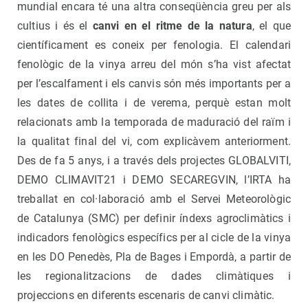
mundial encara té una altra conseqüència greu per als
cultius i és el
canvi en el ritme de la natura
, el que
científicament es coneix per fenologia. El calendari
fenològic de la vinya arreu del món s’ha vist afectat
per l’escalfament i els canvis són més importants per a
les dates de collita i de verema, perquè estan molt
relacionats amb la temporada de maduració del raïm i
la qualitat final del vi, com explicàvem anteriorment.
Des de fa 5 anys, i a través dels projectes GLOBALVITI,
DEMO CLIMAVIT21 i DEMO SECAREGVIN, l’IRTA ha
treballat en col·laboració amb el Servei Meteorològic
de Catalunya (SMC) per definir índexs agroclimàtics i
indicadors fenològics específics per al cicle de la vinya
en les DO Penedès, Pla de Bages i Empordà, a partir de
les regionalitzacions de dades climàtiques i
projeccions en diferents escenaris de canvi climàtic.