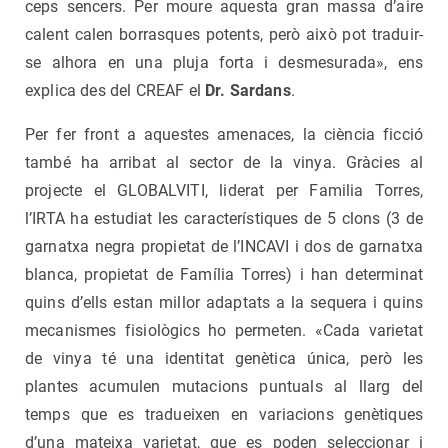
ceps sencers. Per moure aquesta gran massa d’aire
calent calen borrasques potents, però això pot traduir-
se alhora en una pluja forta i desmesurada», ens
explica des del CREAF el
Dr. Sardans
.
Per fer front a aquestes amenaces, la ciència ficció
també ha arribat al sector de la vinya. Gràcies al
projecte el GLOBALVITI, liderat per Familia Torres,
l’IRTA ha estudiat les característiques de 5 clons (3 de
garnatxa negra propietat de l’INCAVI i dos de garnatxa
blanca, propietat de Família Torres) i han determinat
quins d’ells estan millor adaptats a la sequera i quins
mecanismes fisiològics ho permeten. «Cada varietat
de vinya té una identitat genètica única, però les
plantes acumulen mutacions puntuals al llarg del
temps que es tradueixen en variacions genètiques
d’una mateixa varietat, que es poden seleccionar i