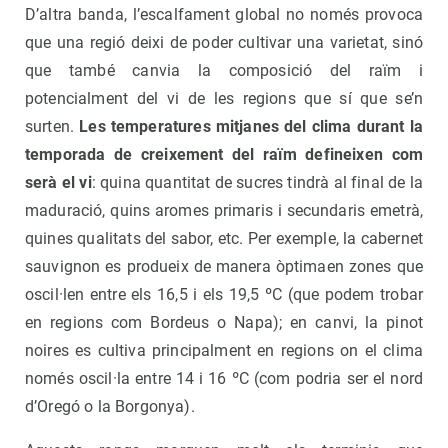
D’altra banda, l’escalfament global no només provoca
que una regió deixi de poder cultivar una varietat, sinó
que també canvia la composició del raïm i
potencialment del vi de les regions que sí que se’n
surten.
Les temperatures mitjanes del clima durant la
temporada de creixement del raïm defineixen com
serà el vi
: quina quantitat de sucres tindrà al final de la
maduració, quins aromes primaris i secundaris emetrà,
quines qualitats del sabor, etc. Per exemple, la cabernet
sauvignon es produeix de manera òptimaen zones que
oscil·len entre els 16,5 i els 19,5 ºC (que podem trobar
en regions com Bordeus o Napa); en canvi, la pinot
noires es cultiva principalment en regions on el clima
només oscil·la entre 14 i 16 ºC (com podria ser el nord
d’Oregó o la Borgonya).