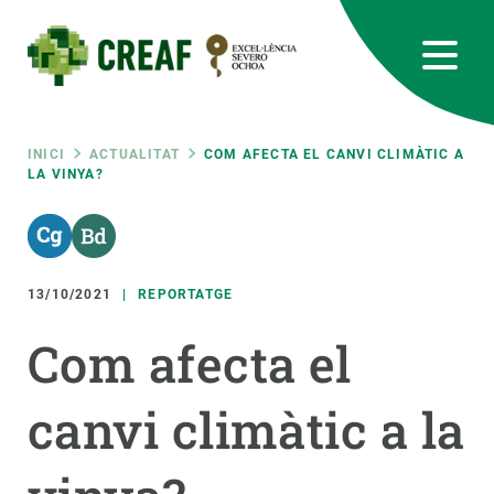
Vés
al
contingut
CREAF
EN
CA
ES
Bluesky
Instagram
Linkedin
Twitter
Youtube
RRSS
Fil
INICI
ACTUALITAT
COM AFECTA EL CANVI CLIMÀTIC A
LA VINYA?
Featured
INTRANET
d'ariadna
responsive
13/10/2021
REPORTATGE
Responsive
SOBRE NOSALTRES
Com afecta el
menu
RECERCA
canvi climàtic a la
CIÈNCIA EN ACCIÓ
UNEIX-TE A NOSALTRES