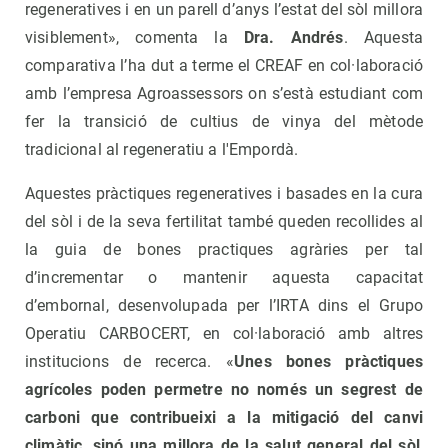
regeneratives i en un parell d’anys l’estat del sòl millora
visiblement», comenta la
Dra. Andrés
. Aquesta
comparativa l’ha dut a terme el CREAF en col·laboració
amb l’empresa Agroassessors on s’està estudiant com
fer la transició de cultius de vinya del mètode
tradicional al regeneratiu a l'Empordà.
Aquestes pràctiques regeneratives i basades en la cura
del sòl i de la seva fertilitat també queden recollides al
la guia de bones practiques agràries per tal
d’incrementar o mantenir aquesta capacitat
d’embornal, desenvolupada per l’IRTA dins el Grupo
Operatiu CARBOCERT, en col·laboració amb altres
institucions de recerca. «
Unes bones pràctiques
agrícoles poden permetre no només un segrest de
carboni que contribueixi a la mitigació del canvi
climàtic, sinó una millora de la salut general del sòl
,