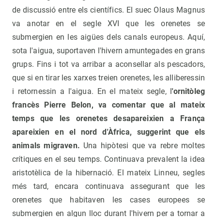
de discussió entre els científics. El suec Olaus Magnus
va anotar en el segle XVI que les orenetes se
submergien en les aigües dels canals europeus. Aquí,
sota l'aigua, suportaven l'hivern amuntegades en grans
grups. Fins i tot va arribar a aconsellar als pescadors,
que si en tirar les xarxes treien orenetes, les alliberessin
i retornessin a l'aigua. En el mateix segle, l
'ornitòleg
francès Pierre Belon, va comentar que al mateix
temps que les orenetes desapareixien a França
apareixien en el nord d'Àfrica, suggerint que els
animals migraven.
Una hipòtesi que va rebre moltes
crítiques en el seu temps. Continuava prevalent la idea
aristotèlica de la hibernació. El mateix Linneu, segles
més tard, encara continuava assegurant que les
orenetes que habitaven les cases europees se
submergien en algun lloc durant l'hivern per a tornar a