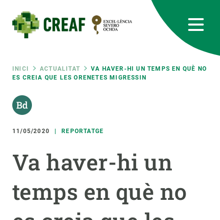
Vés
al
contingut
CREAF
EN
CA
ES
Bluesky
Instagram
Linkedin
Twitter
Youtube
RRSS
Fil
INICI
ACTUALITAT
VA HAVER-HI UN TEMPS EN QUÈ NO
ES CREIA QUE LES ORENETES MIGRESSIN
Featured
INTRANET
d'ariadna
responsive
11/05/2020
REPORTATGE
Responsive
SOBRE NOSALTRES
Va haver-hi un
menu
RECERCA
temps en què no
CIÈNCIA EN ACCIÓ
UNEIX-TE A NOSALTRES