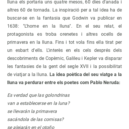
lluna els portaria uns quatre mesos, 60 dies d'anada i
altres 60 de tornada. La inspiració per a tal idea ha de
buscar-se en la fantasia que Godwin va publicar en
1638: "L'home en la lluna". En el seu relat, el
protagonista es troba orenetes i altres ocells de
primavera en la lluna. Fins i tot vola fins ella tirat per
un esbart d'ells. L'interès en els cels després dels
descobriments de Copèrnic, Galileu i Kepler va disparar
les fantasies de la gent del segle XVII i la possibilitat
de viatjar a la lluna.
La idea poètica del seu viatge a la
lluna va perdurar entre els poetes com Pablo Neruda:
Es verdad que las golondrinas
van a establecerse en la luna?
se llevarán la primavera
sacándola de las cornisas?
se alejarán en el otoño