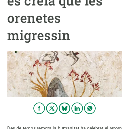
es creia que les
orenetes
PARTICIPA
NOTÍCIES I AGENDA
migressin
Des de temps remots la humanitat ha celebrat el retorn