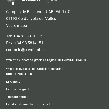
Campus de Bellaterra (UAB) Edifici C
08193 Cerdanyola del Vallès
Veure mapa
Tel: +34 93 5811312
Fax: +34 93 5814151
contacte@creaf.uab.cat
Web s'ha elaborada gràcies a l'ajuda:
CEX2023-001340-S
Web desenvolupat per Omitsis Consulting
Footer
SOBRE NOSALTRES
El Centre
La nostra gent
Transparència
Equitat, diversitat i igualtat