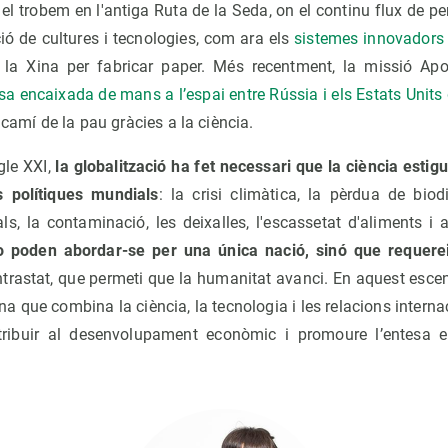
el trobem en l'antiga Ruta de la Seda, on el continu flux de pe
ió de cultures i tecnologies, com ara els
sistemes innovadors d
e la Xina per fabricar paper. Més recentment, la missió Ap
a encaixada de mans a l’espai entre Rússia i els Estats Units 
 camí de la pau gràcies a la ciència.
gle XXI,
la globalització ha fet necessari que la ciència estigu
 polítiques mundials
: la crisi climàtica, la pèrdua de biodi
s, la contaminació, les deixalles, l'escassetat d'aliments i a
 poden abordar-se per una única nació, sinó que requerei
ontrastat, que permeti que la humanitat avanci. En aquest esce
ina que combina la ciència, la tecnologia i les relacions intern
tribuir al desenvolupament econòmic i promoure l’entesa en