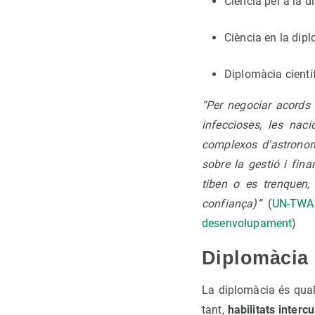
Ciència per a la 
Ciència en la dip
Diplomàcia científ
“Per negociar acords 
infeccioses, les nac
complexos d'astronomi
sobre la gestió i fin
tiben o es trenquen,
confiança)”
(
UN-TWAS
desenvolupament
)
Diplomàcia 
La diplomàcia és quals
tant,
habilitats interc