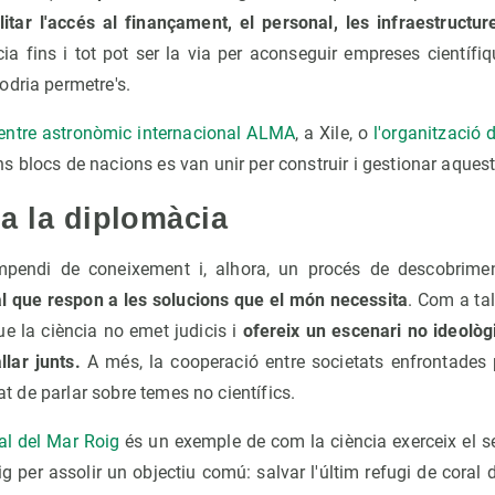
ilitar l'accés al finançament, el personal, les infraestructu
cia fins i tot pot ser la via per aconseguir empreses cientí
odria permetre's.
entre astronòmic internacional ALMA
, a Xile, o
l'organització 
ns blocs de nacions es van unir per construir i gestionar aques
 a la diplomàcia
mpendi de coneixement i, alhora, un procés de descobrim
al que respon a les solucions que el món necessita
. Com a tal
ue la ciència no emet judicis i
ofereix un escenari no ideològi
lar junts.
A més, la cooperació entre societats enfrontades po
tat de parlar sobre temes no científics.
al del Mar Roig
és un exemple de com la ciència exerceix el 
g per assolir un objectiu comú: salvar l'últim refugi de coral d