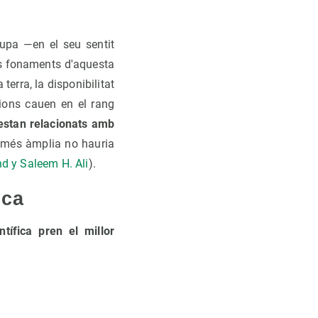
cupa —en el seu sentit
els fonaments d'aquesta
terra, la disponibilitat
tions cauen en el rang
 estan relacionats amb
l més àmplia no hauria
d y Saleem H. Ali
).
ica
ntífica pren el millor