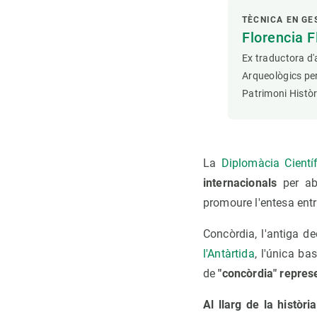
TÈCNICA EN GE
Florencia F
Ex traductora d
Arqueològics per
Patrimoni Històr
La
Diplomàcia Cientí
internacionals
per ab
promoure l'entesa entre
Concòrdia, l'antiga d
l'Antàrtida
, l'única ba
de
"concòrdia" represe
Al llarg de la històr