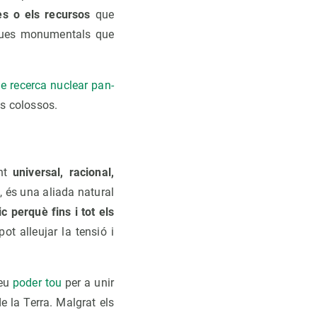
res o els recursos
que
fiques monumentals que
de recerca nuclear pan-
ts colossos.
ent
universal, racional,
, és una aliada natural
c perquè fins i tot els
t alleujar la tensió i
seu
poder tou
per a unir
e la Terra. Malgrat els