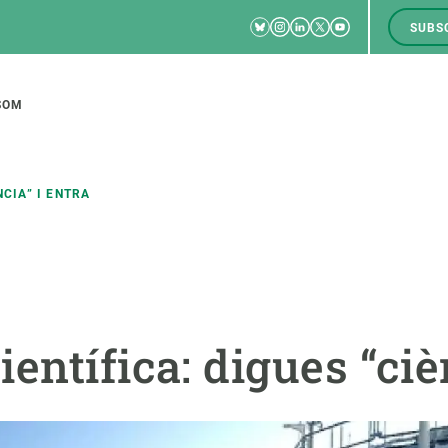
Bluesky
Instagram
Linkedin
Twitter
Youtube
SUBS
RRSS
M
to
SOM
tion
NCIA” I ENTRA
CIÈNCIA EN ACCIÓ
UNEIX-TE A NOSALTRES
a
Impacte
Borsa de treball
C
entífica: digues “ciè
Solucions
Oportunitats acadèmiques
F
Innovació
Demana la teva MSCA-PF
M
 ecosistemes
Política i gestió
Demana la teva beca ERC