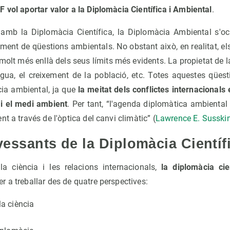
 vol aportar valor a la Diplomàcia Científica i Ambiental
.
 amb la Diplomàcia Científica, la Diplomàcia Ambiental s'o
ament de qüestions ambientals. No obstant això, en realitat, 
molt més enllà dels seus límits més evidents. La propietat de la 
igua, el creixement de la població, etc. Totes aquestes qües
cia ambiental, ja que
la meitat dels conflictes internacionals
 i el medi ambient
. Per tant, “l'agenda diplomàtica ambienta
t a través de l'òptica del canvi climàtic” (
Lawrence E. Susskin
vessants de la Diplomàcia Científ
la ciència i les relacions internacionals,
la diplomàcia cie
r a treballar des de quatre perspectives:
la ciència