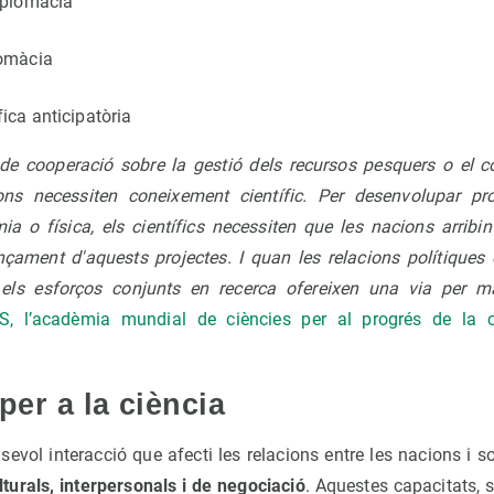
diplomàcia
lomàcia
ica anticipatòria
de cooperació sobre la gestió dels recursos pesquers o el co
ions necessiten coneixement científic. Per desenvolupar pro
a o física, els científics necessiten que les nacions arribi
ançament d'aquests projectes. I quan les relacions polítiques
 els esforços conjunts en recerca ofereixen una via per man
, l’acadèmia mundial de ciències per al progrés de la c
per a la ciència
evol interacció que afecti les relacions entre les nacions i soc
ulturals, interpersonals i de negociació
. Aquestes capacitats, s