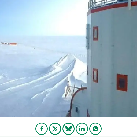
erra
Serveis tècnics
Programa de màsters i doctorat
s
Vine de visitant o sabàtic
Segell de bones pràctiques HRS4R
Un lloc on créixer
Desenvolupament de carrera
Seminaris i activitats internes
T’oferim formació