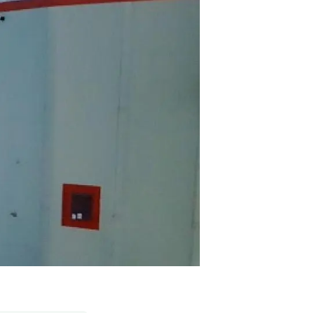
Biodiversitat
Canvi global
Funcionament dels ecosistemes
Observació de la terra