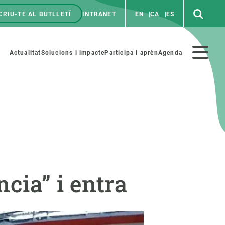
CRIU-TE AL BUTLLETÍ
INTRANET
EN
CA
ES
enú
p
Menú
Actualitat
Solucions i impacte
Participa i aprèn
Agenda
secundario
PARTICIPA
NOTÍCIES I AGENDA
iència i art
Agenda
ncia” i entra
es ciència amb nosaltres
Esdeveniments anteriors
aterials educatius
Actualitat
COL·LABORA
Notícies