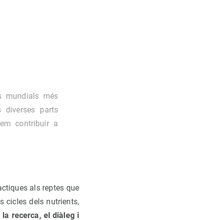
es mundials més
 diverses parts
lem contribuir a
àctiques als reptes que
s cicles dels nutrients,
la recerca, el diàleg i