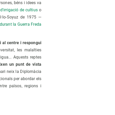
rsones, béns i idees va
'irrigació de cultius
o
ol·lo-Soyuz de 1975 —
durant la Guerra Freda
i al centre
i respongui
versitat, les malalties
igua... Aquests reptes
xen un punt de vista
nari neix la Diplomàcia
acionals per abordar els
tre països, regions i