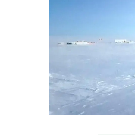
Marca i logotips
Observació de la t
Infraestructures
Temes transversal
Equitat, Diversitat i Inclusió (EDI)
Publicacions
Oficina de premsa
Synthesis Actions
Ciència oberta i gestió del coneixement
Documentació