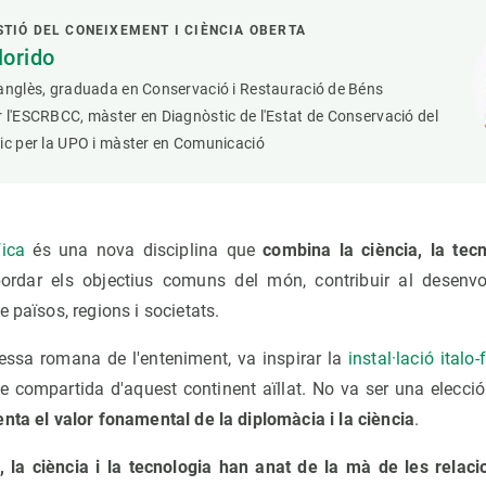
STIÓ DEL CONEIXEMENT I CIÈNCIA OBERTA
lorido
'anglès, graduada en Conservació i Restauració de Béns
 l'ESCRBCC, màster en Diagnòstic de l'Estat de Conservació del
ic per la UPO i màster en Comunicació
fica
és una nova disciplina que
combina la ciència, la tecn
ordar els objectius comuns del món, contribuir al desenv
 països, regions i societats.
eessa romana de l'enteniment, va inspirar la
instal·lació italo
se compartida d'aquest continent aïllat. No va ser una elecci
nta el valor fonamental de la diplomàcia i la ciència
.
ia, la ciència i la tecnologia han anat de la mà de les relaci