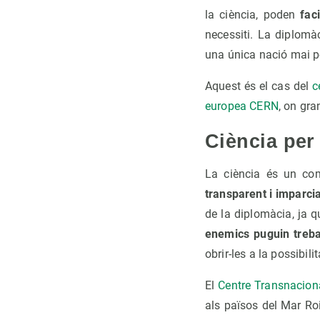
la ciència, poden
fac
necessiti. La diplomà
una única nació mai p
Aquest és el cas del
c
europea CERN
, on gra
Ciència per
La ciència és un co
transparent i imparci
de la diplomàcia, ja q
enemics puguin trebal
obrir-les a la possibili
El
Centre Transnacion
als països del Mar Roi