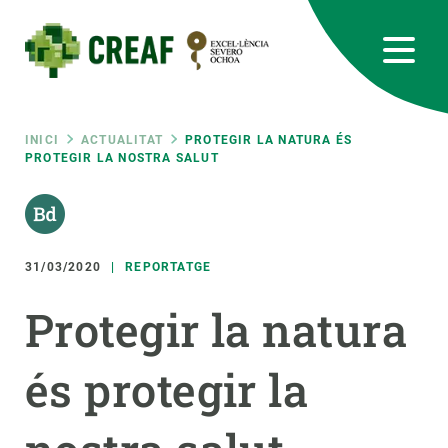
Vés
al
contingut
CREAF
EN
CA
ES
Bluesky
Instagram
Linkedin
Twitter
Youtube
RRSS
Fil
INICI
ACTUALITAT
PROTEGIR LA NATURA ÉS
PROTEGIR LA NOSTRA SALUT
Featured
INTRANET
d'ariadna
responsive
31/03/2020
REPORTATGE
Responsive
SOBRE NOSALTRES
Protegir la natura
menu
RECERCA
és protegir la
CIÈNCIA EN ACCIÓ
UNEIX-TE A NOSALTRES