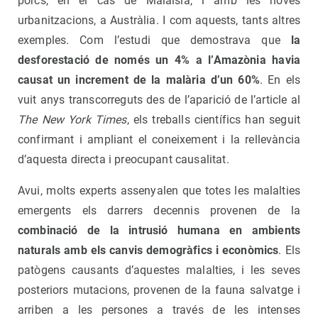
porcs, en el cas de Malàisia, i amb les noves
urbanitzacions, a Austràlia. I com aquests, tants altres
exemples. Com l’estudi que demostrava que
la
desforestació de només un 4% a l’Amazònia havia
causat un increment de la malària d’un 60%
. En els
vuit anys transcorreguts des de l’aparició de l’article al
The New York Times
, els treballs científics han seguit
confirmant i ampliant el coneixement i la rellevància
d’aquesta directa i preocupant causalitat.
Avui, molts experts assenyalen que totes les malalties
emergents els darrers decennis provenen de la
combinació de la intrusió humana en ambients
naturals amb els canvis demogràfics i econòmics
. Els
patògens causants d’aquestes malalties, i les seves
posteriors mutacions, provenen de la fauna salvatge i
arriben a les persones a través de les intenses