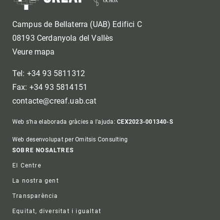
Campus de Bellaterra (UAB) Edifici C
08193 Cerdanyola del Vallès
Veure mapa
Tel: +34 93 5811312
Fax: +34 93 5814151
contacte@creaf.uab.cat
Web s'ha elaborada gràcies a l'ajuda:
CEX2023-001340-S
Web desenvolupat per Omitsis Consulting
Footer
SOBRE NOSALTRES
El Centre
La nostra gent
Transparència
Equitat, diversitat i igualtat