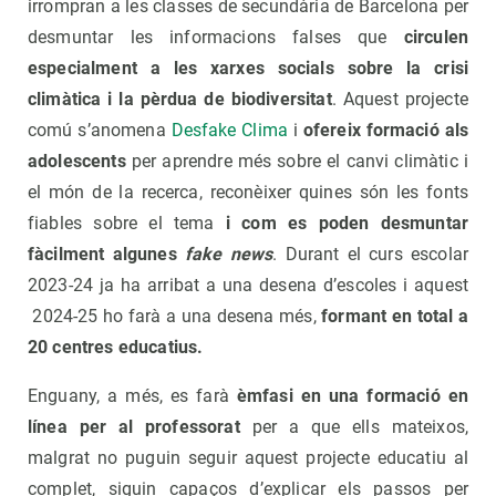
irrompran a les classes de secundària de Barcelona per
desmuntar les informacions falses que
circulen
especialment a les xarxes socials
sobre la crisi
climàtica i la pèrdua de biodiversitat
. Aquest projecte
comú s’anomena
Desfake Clima
i
ofereix formació als
adolescents
per aprendre més sobre el canvi climàtic i
el món de la recerca, reconèixer quines són les fonts
fiables sobre el tema
i com es poden desmuntar
fàcilment algunes
fake news
. Durant el curs escolar
2023-24 ja ha arribat a una desena d’escoles i aquest
2024-25 ho farà a una desena més,
formant en total a
20 centres educatius.
Enguany, a més, es farà
èmfasi en una formació en
línea per al professorat
per a que ells mateixos,
malgrat no puguin seguir aquest projecte educatiu al
complet, siguin capaços d’explicar els passos per