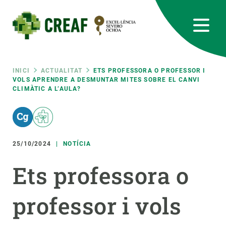
Vés
al
contingut
CREAF
EN
CA
ES
Bluesky
Instagram
Linkedin
Twitter
Youtube
RRSS
Fil
INICI
ACTUALITAT
ETS PROFESSORA O PROFESSOR I
VOLS APRENDRE A DESMUNTAR MITES SOBRE EL CANVI
CLIMÀTIC A L’AULA?
Featured
INTRANET
d'ariadna
responsive
25/10/2024
NOTÍCIA
Responsive
SOBRE NOSALTRES
Ets professora o
menu
RECERCA
professor i vols
CIÈNCIA EN ACCIÓ
UNEIX-TE A NOSALTRES