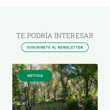
ÁREAS DE INVESTIGACIÓN
TEMAS TRANSVERSALES
TE PODRÍA INTERESAR
FORMATO
SUSCRÍBETE AL NEWSLETTER
AUTOR
NOTICIA