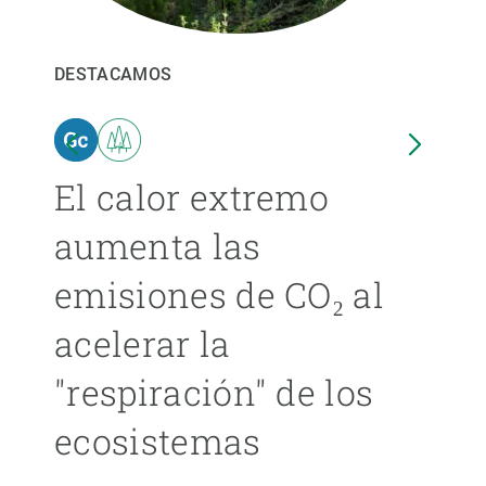
PARTICIPA
DESTACAMOS
DEST
NOTICIAS Y AGENDA
El calor extremo
Las
aumenta las
cer
emisiones de CO₂ al
ext
acelerar la
cad
"respiración" de los
má
ecosistemas
ÁNGE