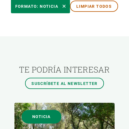
ÁREAS DE INVESTIGACIÓN
FORMATO: NOTICIA
LIMPIAR TODOS
TEMAS TRANSVERSALES
FORMATO
AUTOR
TE PODRÍA INTERESAR
SUSCRÍBETE AL NEWSLETTER
NOTICIA