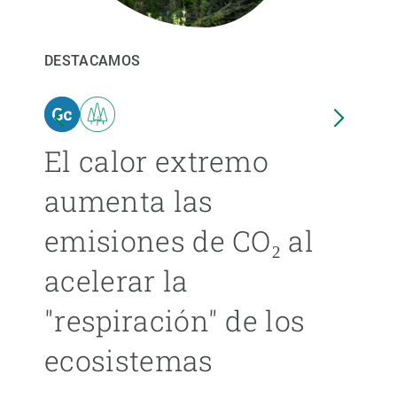
PARTICIPA
DESTACAMOS
DEST
NOTICIAS Y AGENDA
El calor extremo
Las
aumenta las
cer
emisiones de CO₂ al
ext
acelerar la
cad
"respiración" de los
má
ecosistemas
ÁNGE