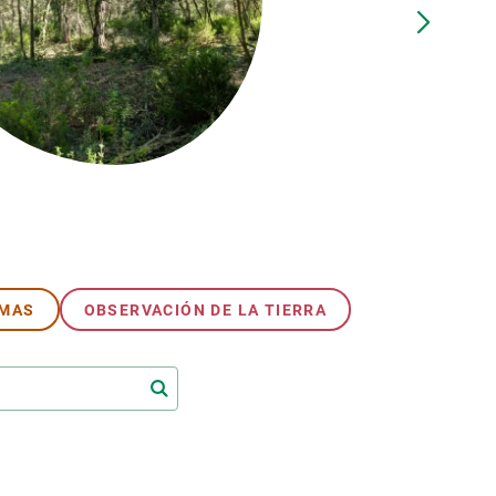
beca ERC
 de másteres y doctorado
 o sabático
onde crecer
o de carrera
s y actividades internas
emos formación
EMAS
OBSERVACIÓN DE LA TIERRA