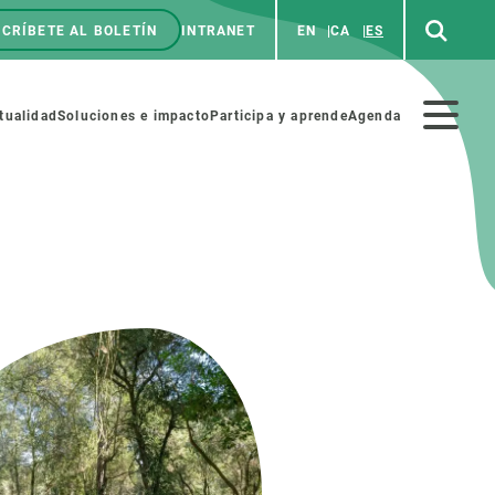
CRÍBETE AL BOLETÍN
INTRANET
EN
CA
ES
enú
p
Menú
tualidad
Soluciones e impacto
Participa y aprende
Agenda
secundario
NOSOTROS
PARTICIPA
rabajo
Cienca y arte
a de Recursos Humanos
Haz ciencia con nosotros
ades académicas
Materiales educativos
MSCA-PF
COLABORA