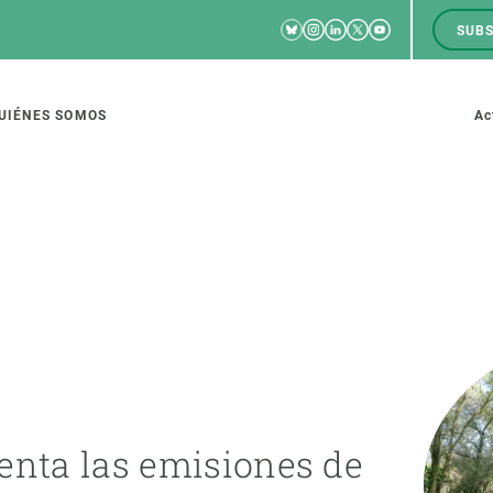
Bluesky
Instagram
Linkedin
Twitter
Youtube
SUBS
RRSS
M
to
UIÉNES SOMOS
Ac
tion
IGACIÓN
CIENCIA EN ACCIÓN
ÚNETE A 
io de investigación
Impacto
Bolsa de t
sidad
Soluciones
Estrategi
global
Innovación
Oportunid
enta las emisiones de
amento de ecosistemas
Política y gestión
Pide tu 