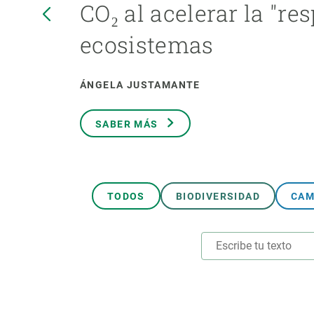
CO₂ al acelerar la "res
Marca y logotipos
Observac
Instalaciones
Temas t
ecosistemas
Equidad, Diversidad e Inclusión (EDI)
Publica
Oficina de prensa
Synthesi
ÁNGELA JUSTAMANTE
Ciencia abierta y gestión del conocimiento
Documentación
SABER MÁS
NOTICIAS Y AGENDA
Agenda
Eventos anteriores
TODOS
BIODIVERSIDAD
CAM
Actualidad
Noticias
Biodiversidad
Cambio global
Funcionamiento de los ecosistemas