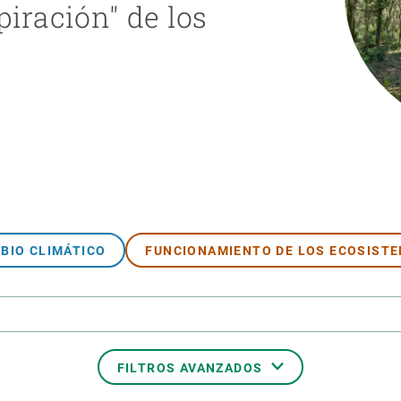
piración" de los
ión de la Tierra
Servicios técnicos
Pide tu 
ransversales
Programa
ciones
Visitante
s Actions
Un lugar d
Desarroll
Seminario
Te ofrec
BIO CLIMÁTICO
FUNCIONAMIENTO DE LOS ECOSIST
FILTROS AVANZADOS