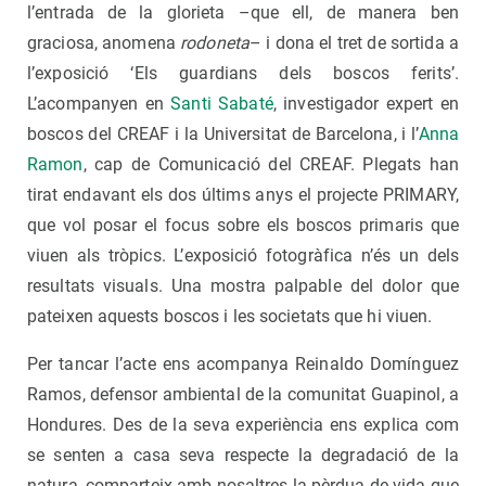
l’entrada de la glorieta –que ell, de manera ben
graciosa, anomena
rodoneta
– i dona el tret de sortida a
l’exposició ‘Els guardians dels boscos ferits’.
L’acompanyen en
Santi Sabaté
, investigador expert en
boscos del CREAF i la Universitat de Barcelona, i l’
Anna
Ramon
, cap de Comunicació del CREAF. Plegats han
tirat endavant els dos últims anys el projecte PRIMARY,
que vol posar el focus sobre els boscos primaris que
viuen als tròpics. L’exposició fotogràfica n’és un dels
resultats visuals. Una mostra palpable del dolor que
pateixen aquests boscos i les societats que hi viuen.
Per tancar l’acte ens acompanya Reinaldo Domínguez
Ramos, defensor ambiental de la comunitat Guapinol, a
Hondures. Des de la seva experiència ens explica com
se senten a casa seva respecte la degradació de la
natura, comparteix amb nosaltres la pèrdua de vida que