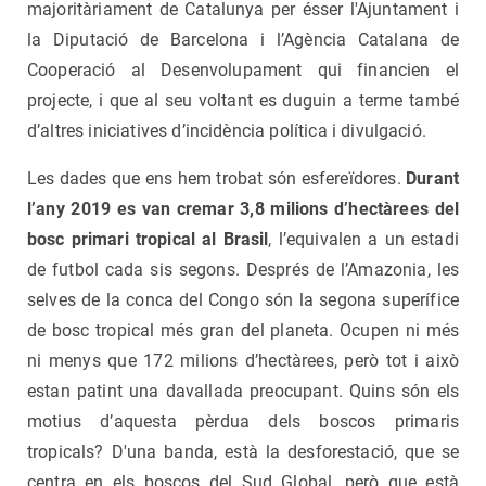
majoritàriament de Catalunya per ésser l'Ajuntament i
la Diputació de Barcelona i l’Agència Catalana de
Cooperació al Desenvolupament qui financien el
projecte, i que al seu voltant es duguin a terme també
d’altres iniciatives d’incidència política i divulgació.
Les dades que ens hem trobat són esfereïdores.
Durant
l’any 2019 es van cremar 3,8 milions d’hectàrees del
bosc primari tropical al Brasil
, l’equivalen a un estadi
de futbol cada sis segons. Després de l’Amazonia, les
selves de la conca del Congo són la segona superífice
de bosc tropical més gran del planeta. Ocupen ni més
ni menys que 172 milions d’hectàrees, però tot i això
estan patint una davallada preocupant. Quins són els
motius d’aquesta pèrdua dels boscos primaris
tropicals? D'una banda, està la desforestació, que se
centra en els boscos del Sud Global, però que està