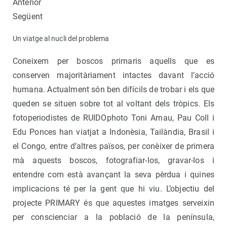
Anterior
Següent
Un viatge al nucli del problema
Coneixem per boscos primaris aquells que es
conserven majoritàriament intactes davant l’acció
humana. Actualment són ben difícils de trobar i els que
queden se situen sobre tot al voltant dels tròpics. Els
fotoperiodistes de RUIDOphoto Toni Arnau, Pau Coll i
Edu Ponces han viatjat a Indonèsia, Tailàndia, Brasil i
el Congo, entre d’altres països, per conèixer de primera
mà aquests boscos, fotografiar-los, gravar-los i
entendre com està avançant la seva pèrdua i quines
implicacions té per la gent que hi viu. L’objectiu del
projecte PRIMARY és que aquestes imatges serveixin
per conscienciar a la població de la península,