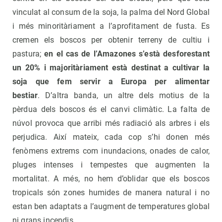
vinculat al consum de la soja, la palma del Nord Global
i més minoritàriament a l’aprofitament de fusta. Es
cremen els boscos per obtenir terreny de cultiu i
pastura;
en el cas de l’Amazones s’està desforestant
un 20% i majoritàriament està destinat a cultivar la
soja que fem servir a Europa per alimentar
bestiar
. D’altra banda, un altre dels motius de la
pèrdua dels boscos és el canvi climàtic. La falta de
núvol provoca que arribi més radiació als arbres i els
perjudica. Així mateix, cada cop s’hi donen més
fenòmens extrems com inundacions, onades de calor,
pluges intenses i tempestes que augmenten la
mortalitat. A més, no hem d’oblidar que els boscos
tropicals són zones humides de manera natural i no
estan ben adaptats a l’augment de temperatures global
ni grans incendis.