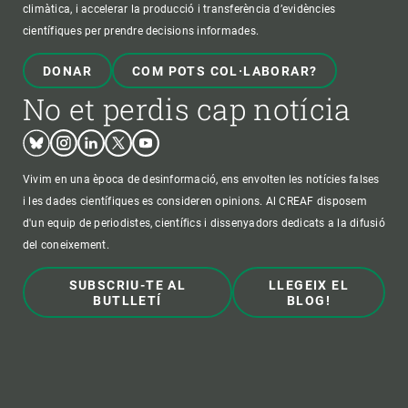
climàtica, i accelerar la producció i transferència d’evidències
científiques per prendre decisions informades.
DONAR
COM POTS COL·LABORAR?
No et perdis cap notícia
Bluesky
Instagram
Linkedin
Twitter
Youtube
Vivim en una època de desinformació, ens envolten les notícies falses
i les dades científiques es consideren opinions. Al CREAF disposem
d'un equip de periodistes, científics i dissenyadors dedicats a la difusió
del coneixement.
SUBSCRIU-TE AL
LLEGEIX EL
BUTLLETÍ
BLOG!