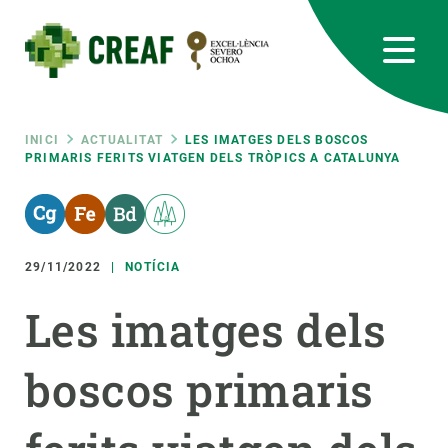
Vés
al
contingut
CREAF
EN
CA
ES
Bluesky
Instagram
Linkedin
Twitter
Youtube
RRSS
Fil
INICI
ACTUALITAT
LES IMATGES DELS BOSCOS
PRIMARIS FERITS VIATGEN DELS TRÒPICS A CATALUNYA
Featured
INTRANET
d'ariadna
responsive
29/11/2022
NOTÍCIA
Responsive
SOBRE NOSALTRES
Les imatges dels
menu
RECERCA
boscos primaris
CIÈNCIA EN ACCIÓ
UNEIX-TE A NOSALTRES