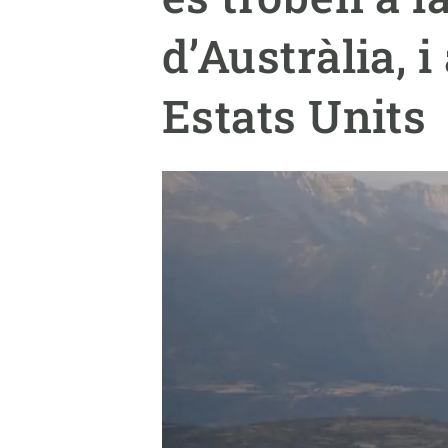
Marca i logotips
Observació de la t
d’Austràlia, 
Infraestructures
Temes transversal
Equitat, Diversitat i Inclusió (EDI)
Publicacions
Estats Units
Oficina de premsa
Synthesis Actions
Ciència oberta i gestió del coneixement
Documentació