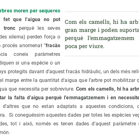
arbres moren per sequeres
fet que l’aigua no pot
Com els camells, hi ha arb
l tronc
perquè les seves
gran marge i poden suportar
es xilema) perden força o
perquè l’emmagatzemem i
poca per viure.
n procés anomenat "
fracàs
cia coneix paràmetres
ndiquen si una espècie o un
s protegits davant d’aquest fracàs hidràulic, un dels més relle
, el marge entre la quantitat d'aigua que l’arbre pot mobilitzar
gua que necessita per sobreviure.
Com els camells, hi ha arb
ar la falta d’aigua perquè l’emmagatzemem i en necessit
a d’altres que no estan adaptats a aquestes condicions,
era. Si coneguéssim aquestes dades per totes les espècies v
ades, tot i això, només es tenen dades d’aquest paràmetre d
 món.