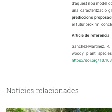
d’aquest nou model don
una caracterització g
prediccions proposade
el futur pròxim”, con
Article de referència
Sanchez-Martinez, P.,
woody plant species 
https://doi.org/10.1
Notícies relacionades