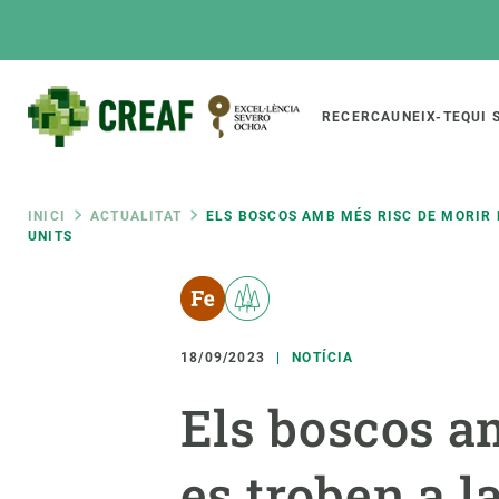
Vés
al
contingut
Main
RECERCA
UNEIX-TE
QUI 
CREAF
naviga
Fil
INICI
ACTUALITAT
ELS BOSCOS AMB MÉS RISC DE MORIR P
UNITS
Featured
d'ariadna
INTRANET
Responsive
SOBRE NOSALTRES
RECERCA
responsive
18/09/2023
NOTÍCIA
El Centre
Directori de recerc
menu
Organització institucional
Biodiversitat
Els boscos a
Transparència
Canvi global
es troben a l
La nostra gent
Funcionament dels