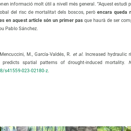
en informació molt útil a nivell més general. “Aquest estudi 
lobal del risc de mortalitat dels boscos, però
encara queda mo
s en aquest article són un primer pas
que haurà de ser comp
clou Pablo Sánchez.
 Mencuccini, M., García-Valdés, R.
et al.
Increased hydraulic r
predicts spatial patterns of drought-induced mortality.
N
038/s41559-023-02180-z
.