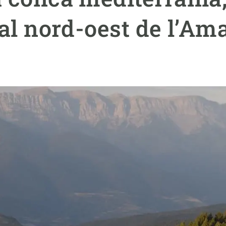
erra
Serveis tècnics
Programa de màsters i doctorat
i al nord-oest de l’Am
s
Vine de visitant o sabàtic
Segell de bones pràctiques HRS4R
Un lloc on créixer
Desenvolupament de carrera
Seminaris i activitats internes
T’oferim formació