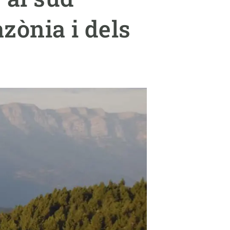
Biodiversitat
azònia i dels
Canvi global
Funcionament dels ecosistemes
Observació de la terra