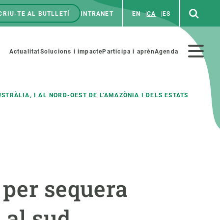
CRIU-TE AL BUTLLETÍ
INTRANET
EN
CA
ES
enú
p
Menú
Actualitat
Solucions i impacte
Participa i aprèn
Agenda
secundario
TRÀLIA, I AL NORD-OEST DE L’AMAZÒNIA I DELS ESTATS
PARTICIPA
NOTÍCIES I AGENDA
iència i art
Agenda
es ciència amb nosaltres
Esdeveniments anteriors
 per sequera
aterials educatius
Actualitat
 al sud
COL·LABORA
Notícies