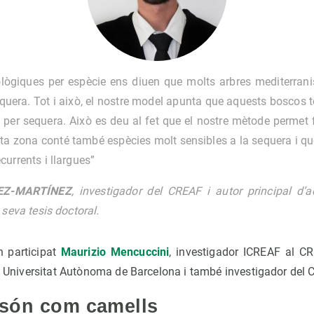
ològiques per espècie ens diuen que molts arbres mediterran
quera. Tot i això, el nostre model apunta que aquests boscos t
t per sequera. Això es deu al fet que el nostre mètode permet
ta zona conté també espècies molt sensibles a la sequera i q
urrents i llargues”
EZ-MARTÍNEZ
, investigador del CREAF i autor principal d’
 seva tesis doctoral.
n participat
Maurizio Mencuccini
, investigador ICREAF al C
la Universitat Autònoma de Barcelona i també investigador del
 són com camells