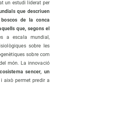
at un estudi liderat per
ndials que descriuen
 boscos de la conca
 aquells que, segons el
s a escala mundial,
siològiques sobre les
ilogenètiques sobre com
 del món. La innovació
cosistema sencer, un
, i això permet predir a