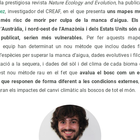
la prestigiosa revista
Nature Ecology and Evolution
, ha public
ez
, investigador del CREAF, en el que presenta
uns mapes mu
 més risc de morir per culpa de la manca d’aigua.
Els
’Austràlia, i nord-oest de l’Amazònia i dels Estats Units són
publicat, serien més vulnerables.
Per fer aquests mape
seu equip han determinat un nou mètode que inclou dades fi
d’espècies per superar la manca d’aigua, dades evolutives i f
tació a la sequera, i dades del sòl i del clima de cada bioma
st nou mètode rau en el fet que
avalua el bosc com un e
 que responen de forma diferent a les condicions externes
an els impactes del canvi climàtic als boscos de tot el món.