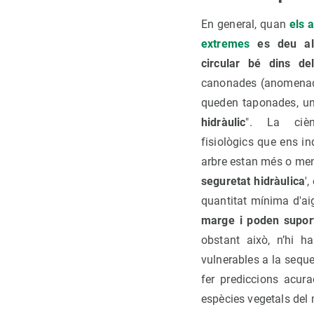
En general, quan
els 
extremes
es deu al 
circular bé dins de
canonades (anomenad
queden taponades, u
hidràulic
". La cièn
fisiològics que ens i
arbre estan més o meny
seguretat hidràulica
'
quantitat mínima d'ai
marge i poden suport
obstant això, n’hi h
vulnerables a la sequ
fer prediccions acur
espècies vegetals del