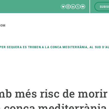
Bluesky
Instagram
Linkedin
Twitter
Youtube
SUBS
RRSS
M
to
SOM
tion
ER SEQUERA ES TROBEN A LA CONCA MEDITERRÀNIA, AL SUD D’AUS
CIÈNCIA EN ACCIÓ
UNEIX-TE A NOSALTRES
a
Impacte
Borsa de treball
C
Solucions
Oportunitats acadèmiques
F
mb més risc de morir
Innovació
Demana la teva MSCA-PF
M
a conca mediterrània,
 ecosistemes
Política i gestió
Demana la teva beca ERC