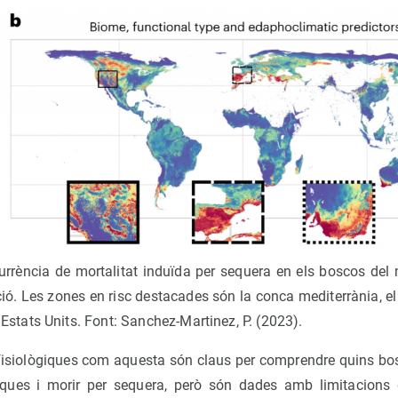
currència de mortalitat induïda per sequera en els boscos del 
ó. Les zones en risc destacades són la conca mediterrània, el 
 Estats Units. Font: Sanchez-Martinez, P. (2023).
 fisiològiques com aquesta són claus per comprendre quins bo
liques i morir per sequera, però són dades amb limitacions