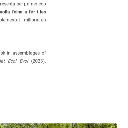
presenta per primer cop
lta feina a fer i les
lementat i millorat en
isk in assemblages of
at Ecol Evol
(2023).