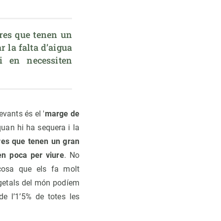
res que tenen un 
 la falta d’aigua 
 en necessiten 
vants és el '
marge de
 quan hi ha sequera i la
res que tenen un gran
en poca per viure
. No
 cosa que els fa molt
egetals del món podíem
e l’1’5% de totes les