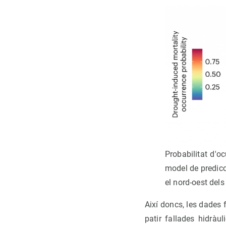
Probabilitat d'o
model de predicci
el nord-oest dels
Així doncs, les dades
patir fallades hidràu