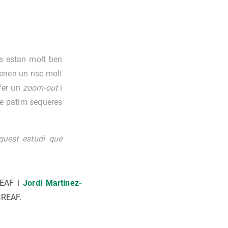
is estan molt ben
enen un risc molt
 fer un
zoom-out
i
ue patim sequeres
aquest estudi que
REAF i
Jordi Martínez-
 CREAF.