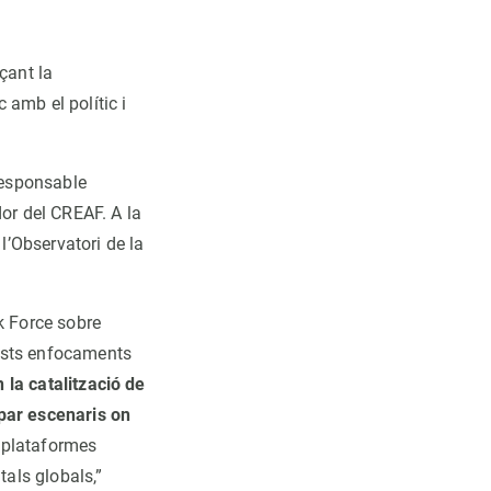
çant la
 amb el polític i
responsable
dor del CREAF. A la
l’Observatori de la
k Force sobre
quests enfocaments
n la catalització de
par escenaris on
s plataformes
tals globals,”