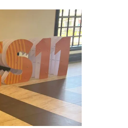
Biodiversitat
Canvi global
Funcionament dels ecosistemes
Observació de la terra