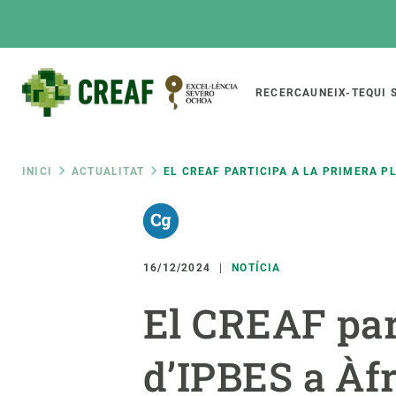
Vés
al
contingut
Main
RECERCA
UNEIX-TE
QUI 
CREAF
naviga
Fil
INICI
ACTUALITAT
EL CREAF PARTICIPA A LA PRIMERA PL
Featured
d'ariadna
INTRANET
Responsive
SOBRE NOSALTRES
RECERCA
responsive
16/12/2024
NOTÍCIA
El Centre
Directori de recerc
El CREAF par
menu
Organització institucional
Biodiversitat
Transparència
Canvi global
d’IPBES a Àf
La nostra gent
Funcionament dels