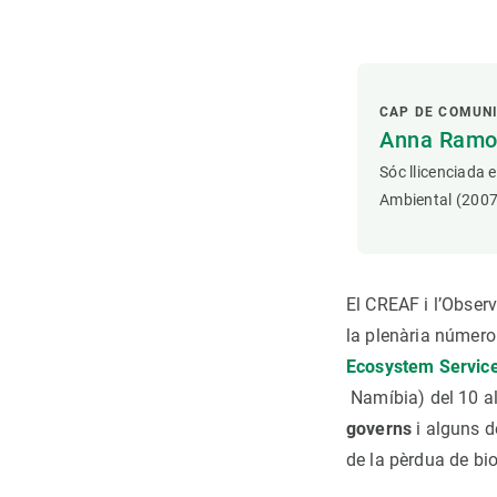
CAP DE COMUN
Anna Ramon
Sóc llicenciada 
Ambiental (2007
El CREAF i l’Observ
la plenària número 
Ecosystem Servic
Namíbia) del 10 a
governs
i alguns d
de la pèrdua de bio