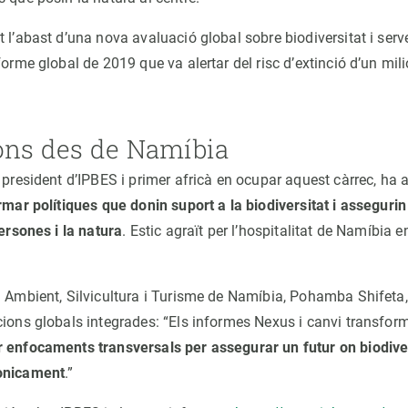
 l’abast d’una nova avaluació global sobre biodiversitat i serv
forme global de 2019 que va alertar del risc d’extinció d’un mili
ons des de Namíbia
 president d’IPBES i primer africà en ocupar aquest càrrec, ha a
rmar polítiques que donin suport a la biodiversitat i assegurin
persones i la natura
. Estic agraït per l’hospitalitat de Namíbia e
i Ambient, Silvicultura i Turisme de Namíbia, Pohamba Shifeta, 
cions globals integrades: “Els informes Nexus i canvi transfor
 enfocaments transversals per assegurar un futur on biodiver
ònicament
.”