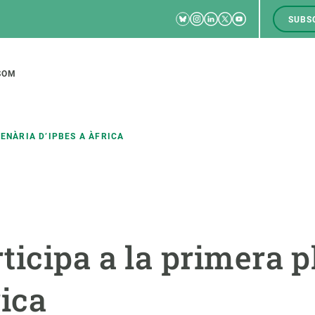
Bluesky
Instagram
Linkedin
Twitter
Youtube
SUBS
RRSS
M
to
SOM
tion
ENÀRIA D’IPBES A ÀFRICA
CIÈNCIA EN ACCIÓ
UNEIX-TE A NOSALTRES
a
Impacte
Borsa de treball
C
ticipa a la primera p
Solucions
Oportunitats acadèmiques
F
Innovació
Demana la teva MSCA-PF
M
rica
 ecosistemes
Política i gestió
Demana la teva beca ERC