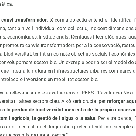
màtica.
e canvi transformador
: té com a objectiu entendre i identificar 
a, tant a nivell individual com col·lectiu, incloent dimension
rals, econòmiques, institucionals, tècniques i tecnològiques, qu
r promoure canvis transformadors per a la conservació, restaur
la biodiversitat, tenint en compte objectius socials i econòmic
esenvolupament sostenible. Un exemple podria ser el model de 
que integra la natura en infraestructures urbanes com parcs
ntrolada o inversions en mobilitat sostenible.
í la rellevància de les avaluacions d’IPBES: "L’avaluació Nexus
ersitat i altres sectors clau. Això serà crucial per
reforçar aqu
 a la pèrdua de biodiversitat més enllà de la pròpia conservac
om l’agrícola, la gestió de l’aigua o la salut
. Per altra banda, 
a anar més enllà del diagnòstic i pretén identificar exemples 
 que posin la natura al centre."