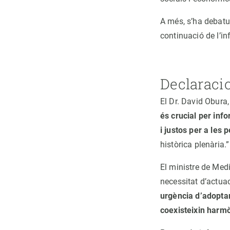
A més, s’ha debatut
continuació de l’in
Declaraci
El Dr. David Obura,
és crucial per info
i justos per a les 
històrica plenària.”
El ministre de Med
necessitat d’actua
urgència d’adoptar
coexisteixin harm