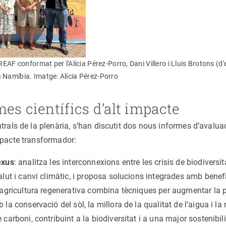
CREAF conformat per l'Alícia Pérez-Porro, Dani Villero i Lluis Brotons (d
a Namíbia. Imatge: Alícia Pérez-Porro
es científics d’alt impacte
trals de la plenària, s’han discutit dos nous informes d’avalu
mpacte transformador:
exus
: analitza les interconnexions entre les crisis de biodiversit
alut i canvi climàtic, i proposa solucions integrades amb benefi
’agricultura regenerativa combina tècniques per augmentar la 
la conservació del sòl, la millora de la qualitat de l’aigua i la
carboni, contribuint a la biodiversitat i a una major sostenibili