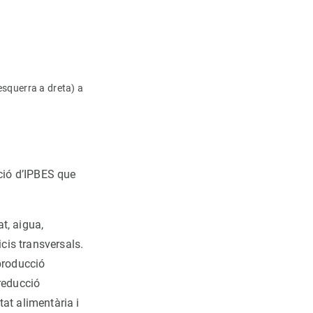
'esquerra a dreta) a
ació d’IPBES que
at, aigua,
cis transversals.
producció
 reducció
tat alimentària i