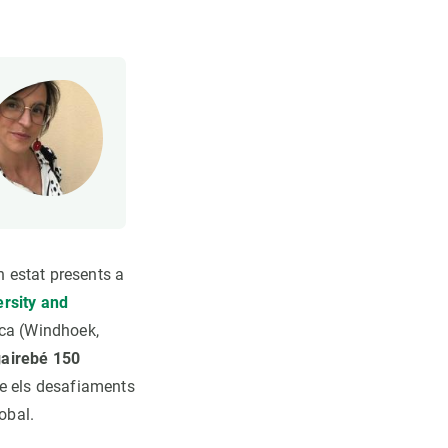
n estat presents a
rsity and
ica (Windhoek,
gairebé 150
re els desafiaments
obal.