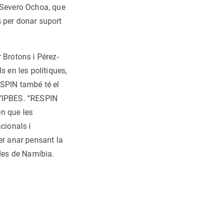
e Severo Ochoa, que
s per donar suport
r Brotons i Pérez-
s en les polítiques,
ESPIN també té el
d’IPBES. “RESPIN
én que les
cionals i
er anar pensant la
 des de Namíbia.