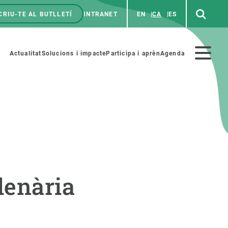
CRIU-TE AL BUTLLETÍ
INTRANET
EN
CA
ES
enú
p
Menú
Actualitat
Solucions i impacte
Participa i aprèn
Agenda
secundario
PARTICIPA
NOTÍCIES I AGENDA
iència i art
Agenda
lenària
es ciència amb nosaltres
Esdeveniments anteriors
aterials educatius
Actualitat
COL·LABORA
Notícies