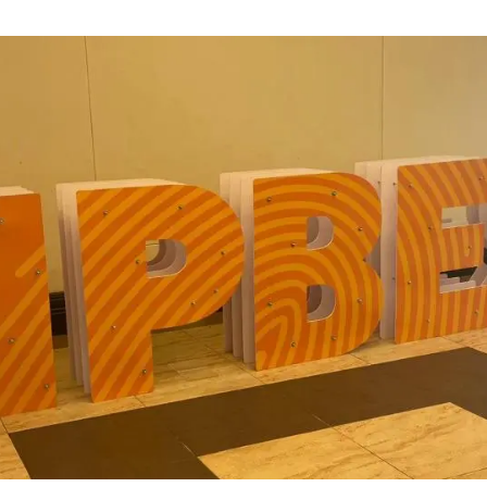
erra
Serveis tècnics
Programa de màsters i doctorat
s
Vine de visitant o sabàtic
Segell de bones pràctiques HRS4R
Un lloc on créixer
Desenvolupament de carrera
Seminaris i activitats internes
T’oferim formació