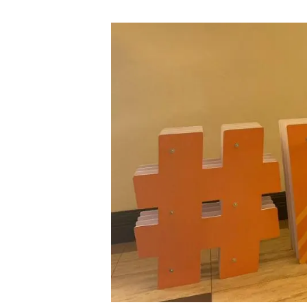
Marca i logotips
Observació de la t
Infraestructures
Temes transversal
Equitat, Diversitat i Inclusió (EDI)
Publicacions
Oficina de premsa
Synthesis Actions
Ciència oberta i gestió del coneixement
Documentació