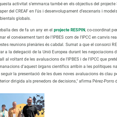
questa activitat s’emmarca també en els objectius del project
paper del CREAF en l’ús i desenvolupament d’escenaris i model
bientals globals.
eballa des de fa un any en el
projecte RESPIN
, co-coordinat pe
mar el coneixement tant de l'IPBES com de l'IPCC en canvis real
estes reunions plenàries és cabdal. Sumat a que el consorci R
r a la delegació de la Unió Europea durant les negociacions 
all al voltant de les avaluacions de l'IPBES i de l'IPCC que pret
anacions d'aquest òrgans científics arribin a les polítiques na
, seguir la presentació de les dues noves avaluacions és clau p
erior dirigida als prenedors de decisions," afirma Pérez-Porro