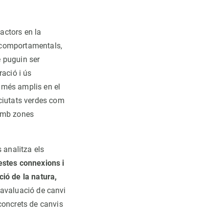
factors en la
s comportamentals,
e puguin ser
ació i ús
s més amplis en el
ciutats verdes com
 amb zones
 analitza els
estes connexions i
ió de la natura,
l’avaluació de canvi
concrets de canvis