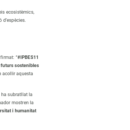
eis ecosistèmics,
ó d’espècies.
firmat: “
#IPBES11
 futurs sostenibles
n acollir aquesta
ha subratllat la
mador mostren la
sitat i humanitat