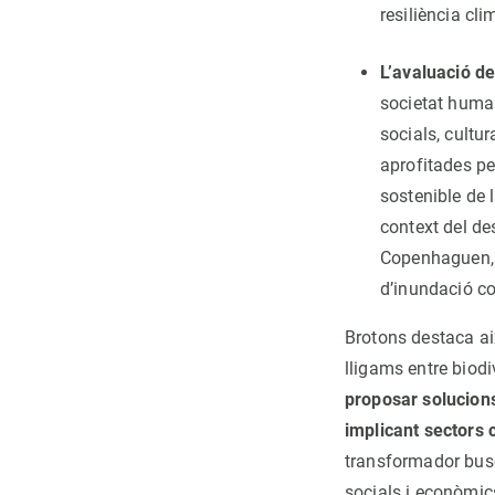
resiliència cli
L’avaluació d
societat human
socials, cultu
aprofitades pe
sostenible de 
context del d
Copenhaguen, 
d’inundació co
Brotons destaca aix
lligams entre biodiv
proposar solucions
implicant sectors c
transformador busc
socials i econòmics