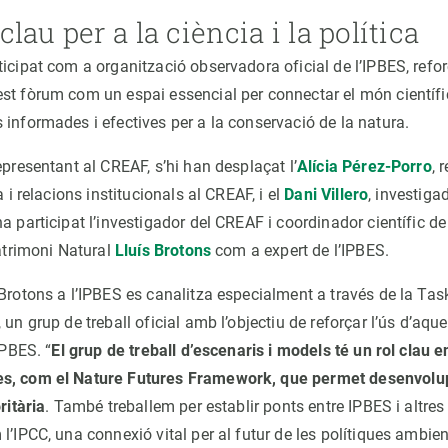
lau per a la ciència i la política
icipat com a organització observadora oficial de l’IPBES, refor
st fòrum com un espai essencial per connectar el món científic
 informades i efectives per a la conservació de la natura.
epresentant al CREAF, s’hi han desplaçat l’
Alícia Pérez-Porro
, 
a i relacions institucionals al CREAF, i el
Dani Villero
, investiga
a participat l’investigador del CREAF i coordinador científic de 
Patrimoni Natural
Lluís Brotons
com a expert de l’IPBES.
 Brotons a l’IPBES es canalitza especialment a través de la Tas
 un grup de treball oficial amb l’objectiu de reforçar l’ús d’a
IPBES. “
El grup de treball d’escenaris i models té un rol clau e
s, com el Nature Futures Framework, que permet desenvolu
ritària
. També treballem per establir ponts entre IPBES i altre
l’IPCC, una connexió vital per al futur de les polítiques ambien