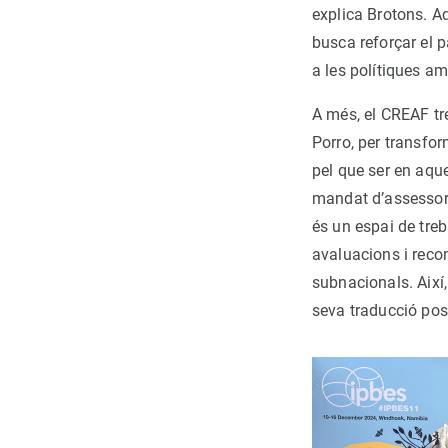
explica Brotons. A
busca reforçar el 
a les polítiques am
A més, el CREAF tr
Porro, per transfor
pel que ser en aqu
mandat d’assessora
és un espai de treb
avaluacions i recom
subnacionals. Així
seva traducció post