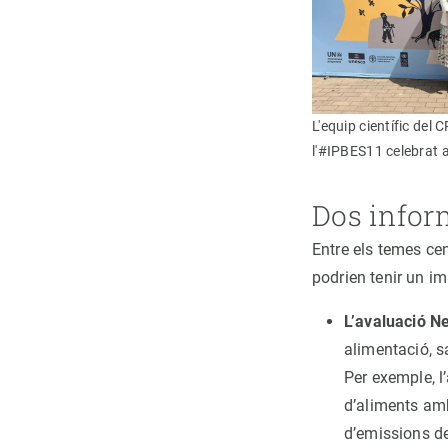
L'equip científic del 
l'#IPBES11 celebrat 
Dos inform
Entre els temes cen
podrien tenir un i
L’avaluació N
alimentació, s
Per exemple, l
d’aliments amb 
d’emissions de 