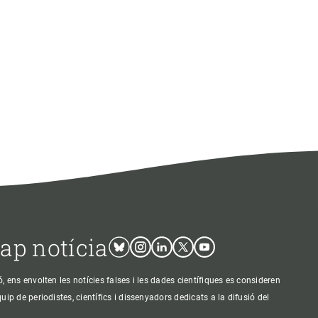
cap notícia
Bluesky
Instagram
Linkedin
Twitter
Youtube
ens envolten les notícies falses i les dades científiques es consideren
p de periodistes, científics i dissenyadors dedicats a la difusió del