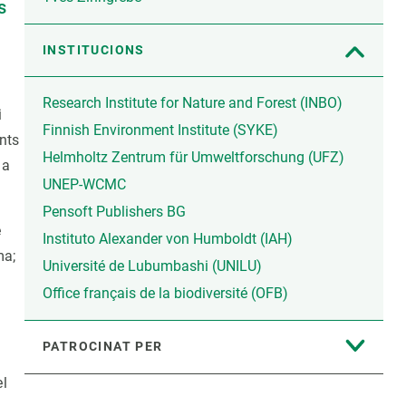
s
INSTITUCIONS
Research Institute for Nature and Forest (INBO)
i
Finnish Environment Institute (SYKE)
nts
Helmholtz Zentrum für Umweltforschung (UFZ)
 a
UNEP-WCMC
Pensoft Publishers BG
e
Instituto Alexander von Humboldt (IAH)
ma;
Université de Lubumbashi (UNILU)
Office français de la biodiversité (OFB)
PATROCINAT PER
el