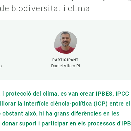
erra
Serveis tècnics
Programa de màsters i doctorat
de biodiversitat i clima
s
Vine de visitant o sabàtic
Segell de bones pràctiques HRS4R
Un lloc on créixer
Desenvolupament de carrera
Seminaris i activitats internes
T’oferim formació
PARTICIPANT
ro
Daniel Villero Pi
t i protecció del clima, es van crear IPBES, IPCC 
orar la interfície ciència-política (ICP) entre el
obstant això, hi ha grans diferències en les
r donar suport i participar en els processos d'IP