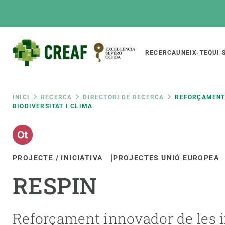
Vés
al
contingut
Main
RECERCA
UNEIX-TE
QUI 
CREAF
naviga
Fil
INICI
RECERCA
DIRECTORI DE RECERCA
REFORÇAMENT 
BIODIVERSITAT I CLIMA
Featured
d'ariadna
INTRANET
Responsive
SOBRE NOSALTRES
RECERCA
responsive
PROJECTE / INICIATIVA
PROJECTES UNIÓ EUROPEA
El Centre
Directori de recerc
RESPIN
menu
Organització institucional
Biodiversitat
Transparència
Canvi global
La nostra gent
Funcionament dels
Reforçament innovador de les int