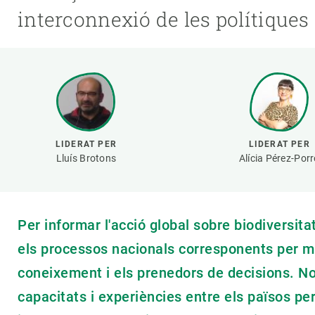
Marca i logotips
Observació de la t
interconnexió de les polítiques 
Infraestructures
Temes transversal
Equitat, Diversitat i Inclusió (EDI)
Publicacions
Oficina de premsa
Synthesis Actions
Ciència oberta i gestió del coneixement
Documentació
LIDERAT PER
LIDERAT PER
Lluís Brotons
Alícia Pérez-Por
Per informar l'acció global sobre biodiversita
els processos nacionals corresponents per mill
coneixement i els prenedors de decisions. No 
capacitats i experiències entre els països pe