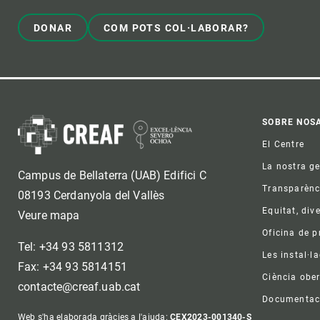
DONAR
COM POTS COL·LABORAR?
Foo
SOBRE NOS
El Centre
La nostra g
Campus de Bellaterra (UAB) Edifici C
Transparènc
08193 Cerdanyola del Vallès
Equitat, dive
Veure mapa
Oficina de 
Tel: +34 93 5811312
Les instal·l
Fax: +34 93 5814151
Ciència ober
contacte@creaf.uab.cat
Documentac
Web s'ha elaborada gràcies a l'ajuda:
CEX2023-001340-S