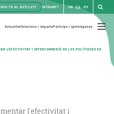
CRIU-TE AL BUTLLETÍ
INTRANET
EN
CA
ES
enú
p
Menú
Actualitat
Solucions i impacte
Participa i aprèn
Agenda
secundario
R L'EFECTIVITAT I INTERCONNEXIÓ DE LES POLÍTIQUES DE
PARTICIPA
NOTÍCIES I AGENDA
iència i art
Agenda
es ciència amb nosaltres
Esdeveniments anteriors
aterials educatius
Actualitat
COL·LABORA
Notícies
entar l'efectivitat i