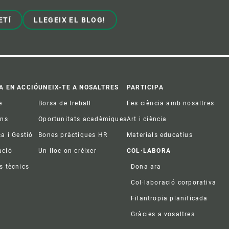
ETÍ
LLEGEIX EL BLOG!
A EN ACCIÓ
UNEIX-TE A NOSALTRES
PARTICIPA
e
Borsa de treball
Fes ciència amb nosaltres
ons
Oportunitats acadèmiques
Art i ciència
ca i Gestió
Bones pràctiques HR
Materials educatius
ació
Un lloc on créixer
COL·LABORA
s tècnics
Dona ara
Col·laboració corporativa
Filantropia planificada
Gràcies a vosaltres