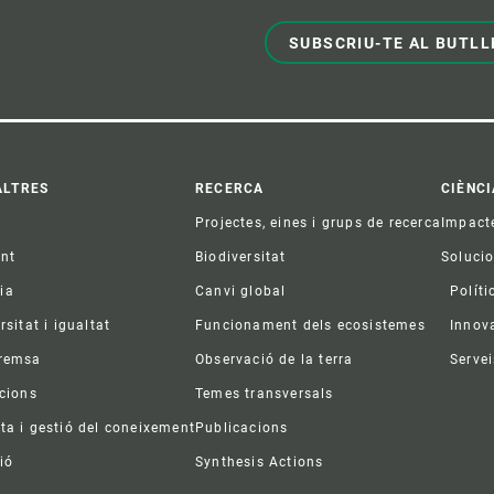
SUBSCRIU-TE AL BUTLL
ter
ALTRES
RECERCA
CIÈNCI
Projectes, eines i grups de recerca
Impact
ent
Biodiversitat
Soluci
ia
Canvi global
Políti
rsitat i igualtat
Funcionament dels ecosistemes
Innov
premsa
Observació de la terra
Servei
acions
Temes transversals
ta i gestió del coneixement
Publicacions
ió
Synthesis Actions