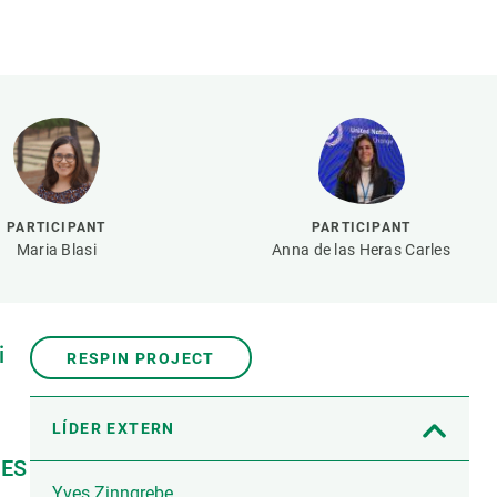
Biodiversitat
Canvi global
Funcionament dels ecosistemes
Observació de la terra
PARTICIPANT
PARTICIPANT
Maria Blasi
Anna de las Heras Carles
i
RESPIN PROJECT
LÍDER EXTERN
BES
Yves Zinngrebe