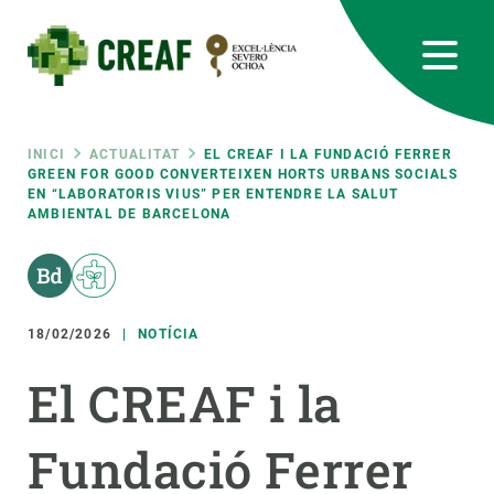
Vés
al
contingut
CREAF
EN
CA
ES
Bluesky
Instagram
Linkedin
Twitter
Youtube
RRSS
Fil
INICI
ACTUALITAT
EL CREAF I LA FUNDACIÓ FERRER
GREEN FOR GOOD CONVERTEIXEN HORTS URBANS SOCIALS
EN “LABORATORIS VIUS” PER ENTENDRE LA SALUT
Featured
INTRANET
AMBIENTAL DE BARCELONA
d'ariadna
responsive
Responsive
18/02/2026
NOTÍCIA
SOBRE NOSALTRES
El CREAF i la
menu
RECERCA
CIÈNCIA EN ACCIÓ
Fundació Ferrer
UNEIX-TE A NOSALTRES