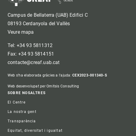
Campus de Bellaterra (UAB) Edifici C
08193 Cerdanyola del Vallès
Veure mapa
Tel: +34 93 5811312
Fax: +34 93 5814151
contacte@creaf.uab.cat
Web s'ha elaborada gràcies a l'ajuda:
CEX2023-001340-S
Web desenvolupat per Omitsis Consulting
Footer
SOBRE NOSALTRES
El Centre
La nostra gent
Transparència
Equitat, diversitat i igualtat