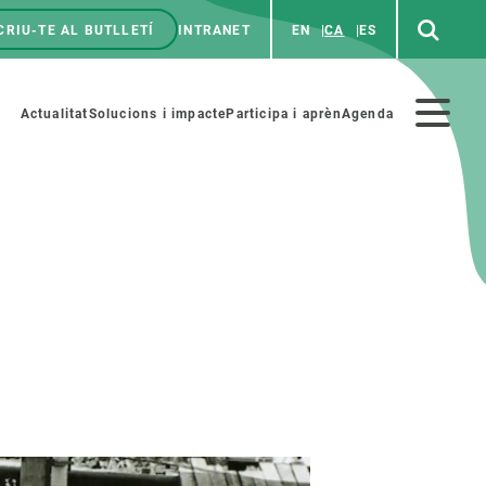
CRIU-TE AL BUTLLETÍ
INTRANET
EN
CA
ES
enú
p
Menú
Actualitat
Solucions i impacte
Participa i aprèn
Agenda
secundario
PARTICIPA
NOTÍCIES I AGENDA
iència i art
Agenda
es ciència amb nosaltres
Esdeveniments anteriors
aterials educatius
Actualitat
COL·LABORA
Notícies