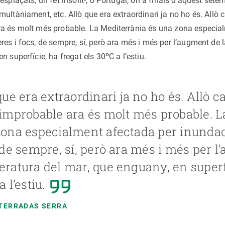
esplaçats, un fet insòlit-, o Portugal, on a finals d’aquest sete
ultàniament, etc. Allò que era extraordinari ja no ho és. Allò c
a és molt més probable. La Mediterrània és una zona especia
res i focs, de sempre, sí, però ara més i més per l’augment de 
n superfície, ha fregat els 30ºC a l’estiu.
que era extraordinari ja no ho és. Allò c
improbable ara és molt més probable. L
ona especialment afectada per inundac
 de sempre, sí, però ara més i més per l
ratura del mar, que enguany, en superfí
 l’estiu.
TERRADAS SERRA