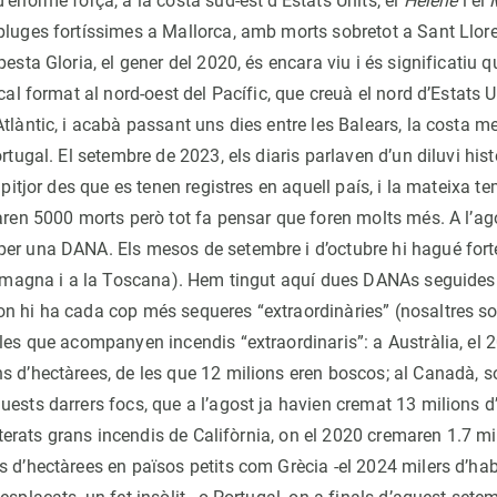
’enorme força, a la costa sud-est d’Estats Units, el
Helene
i el
pluges fortíssimes a Mallorca, amb morts sobretot a Sant Llor
pesta Gloria, el gener del 2020, és encara viu i és significatiu q
ical format al nord-oest del Pacífic, que creuà el nord d’Estats U
tlàntic, i acabà passant uns dies entre les Balears, la costa me
ortugal. El setembre de 2023, els diaris parlaven d’un diluvi hist
a pitjor des que es tenen registres en aquell país, i la mateixa t
raren 5000 morts però tot fa pensar que foren molts més. A l’a
er una DANA. Els mesos de setembre i d’octubre hi hagué for
-Romagna i a la Toscana). Hem tingut aquí dues DANAs seguides
n hi ha cada cop més sequeres “extraordinàries” (nosaltres so
 les que acompanyen incendis “extraordinaris”: a Austràlia, el 
s d’hectàrees, de les que 12 milions eren boscos; al Canadà, so
ests darrers focs, que a l’agost ja havien cremat 13 milions d’h
reiterats grans incendis de Califòrnia, on el 2020 cremaren 1.7 mi
 d’hectàrees en països petits com Grècia -el 2024 milers d’habi