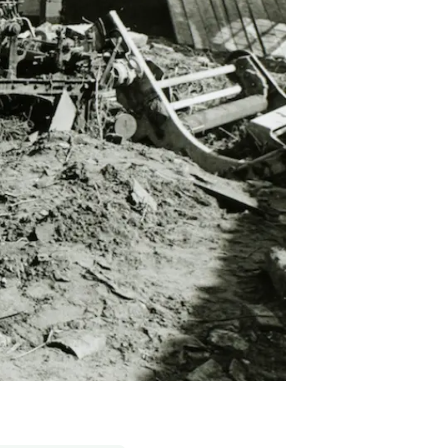
Biodiversitat
Canvi global
Funcionament dels ecosistemes
Observació de la terra