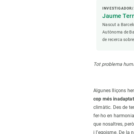
INVESTIGADOR/
Jaume Terr
Nascut a Barcelo
Autònoma de Barc
de recerca sobre
Tot problema humà 
Algunes lliçons hem
cop més inadaptat
climàtic. Des de te
fer-ho en harmonia
que nosaltres, per
i l’egoisme. De la