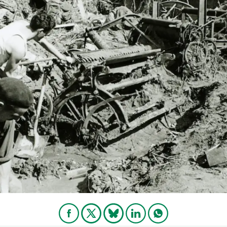
erra
Serveis tècnics
Programa de màsters i doctorat
s
Vine de visitant o sabàtic
Segell de bones pràctiques HRS4R
Un lloc on créixer
Desenvolupament de carrera
Seminaris i activitats internes
T’oferim formació