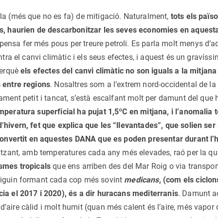
la (més que no es fa) de mitigació. Naturalment,
tots els païso
rs, haurien de descarbonitzar les seves economies en aquest
nsa fer més pous per treure petroli. Es parla molt menys d’ada
ontra el canvi climàtic i els seus efectes, i aquest és un gravíss
perquè
els efectes del canvi climàtic no son iguals a la mitjana
 entre regions
. Nosaltres som a l’extrem nord-occidental de la
ament petit i tancat, s’està escalfant molt per damunt del que 
mperatura superficial ha pujat 1,5ºC en mitjana, i l’anomalia
hivern, fet que explica que les “llevantades”, que solien ser a
 convertit en aquestes DANA que es poden presentar durant l’
litzant, amb temperatures cada any més elevades, raó per la q
smes tropicals
que ens arriben des del Mar Roig o via transports
tiguin formant cada cop més sovint
medicans
, (com els ciclo
ia el 2017 i 2020), és a dir huracans mediterranis
. Damunt a
’aire càlid i molt humit (quan més calent és l’aire, més vapor 