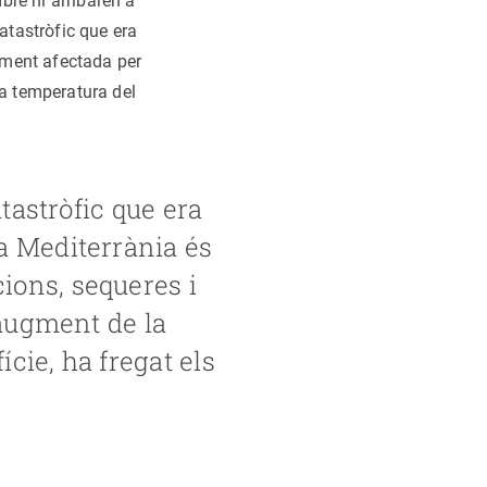
mbre hi arribaren a
atastròfic que era
lment afectada per
la temperatura del
atastròfic que era
a Mediterrània és
ions, sequeres i
’augment de la
cie, ha fregat els