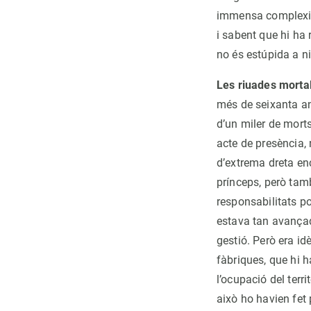
immensa complexita
i sabent que hi ha 
no és estúpida a n
Les riuades mortal
més de seixanta any
d’un miler de morts
acte de presència,
d’extrema dreta enc
prínceps, però tam
responsabilitats p
estava tan avançad
gestió. Però era i
fàbriques, que hi h
l’ocupació del terri
això ho havien fet 