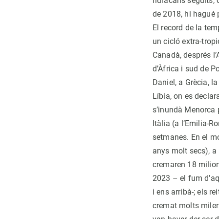
huracans seguits, d
de 2018, hi hagué 
El record de la tem
un cicló extra-trop
Canadà, després l’A
d’Àfrica i sud de P
Daniel, a Grècia, l
Líbia, on es decla
s’inundà Menorca p
Itàlia (a l’Emilia
setmanes. En el mo
anys molt secs), a
cremaren 18 milion
2023 – el fum d’aqu
i ens arribà-; els 
cremat molts milers