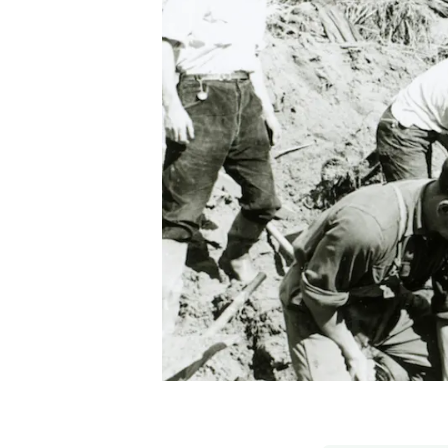
Marca i logotips
Observació de la t
Infraestructures
Temes transversal
Equitat, Diversitat i Inclusió (EDI)
Publicacions
Oficina de premsa
Synthesis Actions
Ciència oberta i gestió del coneixement
Documentació