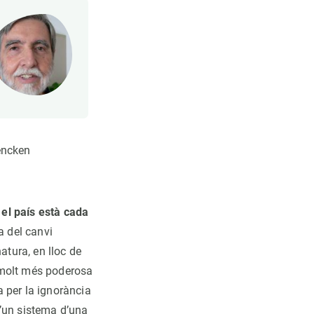
ncken
e
el país està cada
 del canvi
atura, en lloc de
 molt més poderosa
 per la ignorància
d’un sistema d’una