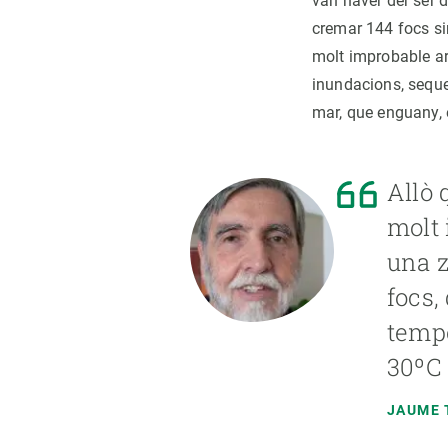
van haver der ser d
cremar 144 focs sim
molt improbable ar
inundacions, seque
mar, que enguany, e
Allò 
molt 
una z
focs,
tempe
30ºC a
JAUME 