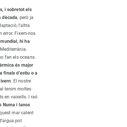
s, i sobretot els
a dècada
, però ja
ptació, l’altra
im error. Fixem-nos
 mundial, hi ha
 Mediterrània.
ho fan els oceans.
 tèrmica és major
 finals d’estiu o a
hivern
. El nostre
ual tenim moltes
 en vaixells. I raó
ns Numa i Ianos
quest mar calent
d’aigua pot