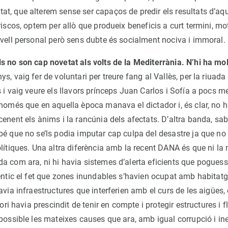
t, que alterem sense ser capaços de predir els resultats d’aque
riscos, optem per allò que produeix beneficis a curt termini, mo
ivell personal però sens dubte és socialment nociva i immoral.
s no son cap novetat als volts de la Mediterrània. N’hi ha mo
s, vaig fer de voluntari per treure fang al Vallès, per la riuad
 i vaig veure els llavors prínceps Juan Carlos i Sofía a pocs met
 només que en aquella època manava el dictador i, és clar, no h
enent els ànims i la rancúnia dels afectats. D’altra banda, sab
bé que no se’ls podia imputar cap culpa del desastre ja que no
olítiques. Una altra diferència amb la recent DANA és que ni la
a com ara, ni hi havia sistemes d’alerta eficients que poguess
dèntic el fet que zones inundables s’havien ocupat amb habita
avia infraestructures que interferien amb el curs de les aigües, 
tori havia prescindit de tenir en compte i protegir estructures i f
possible les mateixes causes que ara, amb igual corrupció i in