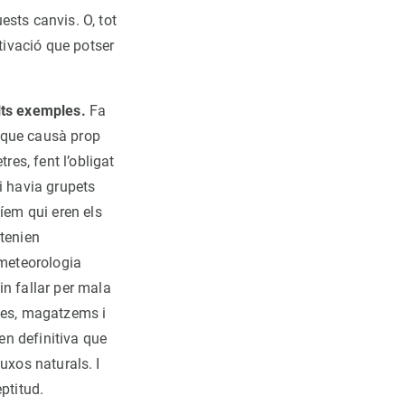
sts canvis. O, tot
tivació que potser
lts exemples.
Fa
a que causà prop
res, fent l’obligat
i havia grupets
íem qui eren els
 tenien
 meteorologia
in fallar per mala
tges, magatzems i
en definitiva que
luxos naturals. I
eptitud.