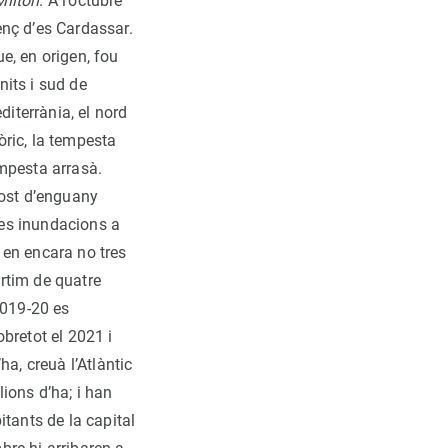
Milton
. A l’octubre
enç d’es Cardassar.
ue, en origen, fou
nits i sud de
diterrània, el nord
òric, la tempesta
empesta arrasà.
gost d’enguany
tes inundacions a
 en encara no tres
rtim de quatre
2019-20 es
bretot el 2021 i
a, creuà l’Atlàntic
lions d’ha; i han
tants de la capital