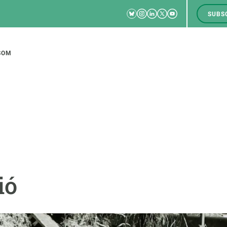
Bluesky
Instagram
Linkedin
Twitter
Youtube
SUBS
RRSS
M
to
SOM
tion
CIÈNCIA EN ACCIÓ
UNEIX-TE A NOSALTRES
a
Impacte
Borsa de treball
C
ió
Solucions
Oportunitats acadèmiques
F
Innovació
Demana la teva MSCA-PF
M
 ecosistemes
Política i gestió
Demana la teva beca ERC