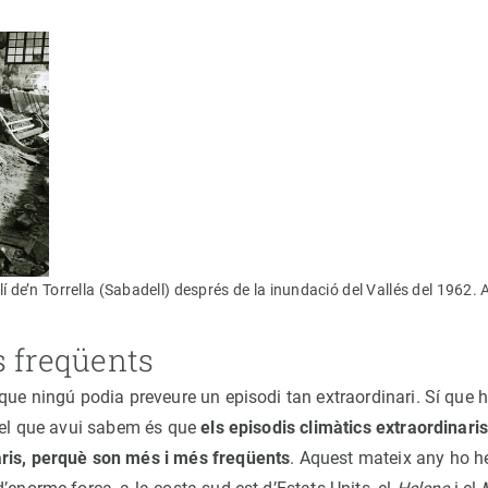
olí de’n Torrella (Sabadell) després de la inundació del Vallés del 1962
s freqüents
que ningú podia preveure un episodi tan extraordinari. Sí que h
ò el que avui sabem és que
els episodis climàtics extraordinari
ris, perquè son més i més freqüents
. Aquest mateix any ho 