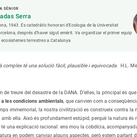
A SÈNIOR
adas Serra
na, 1943. És catedràtic honorari d'Ecologia de la Universitat
elona, després d'haver sigut emèrit. Va organitzar el primer equip
 ecosistemes terrestres a Catalunya
complex té una solució fàcil, plausible i equivocada.
H.L. Me
 de treure del desastre de la DANA. D’elles, la principal és qu
 a les condicions ambientals
, que canvien com a conseqüència
mps immemorial, la nostra civilització es construeix contra la n
 amb ella. Això és profundament estúpid, perquè la natura és
ò té una explicació racional: ens mou la cobdícia, acompanyada
 natura en podem canviar alguns aspectes, però estem parlant 