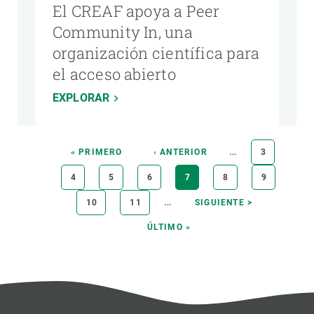
El CREAF apoya a Peer
Community In, una
organización científica para
el acceso abierto
EXPLORAR
Paginación
…
PRIMERA
« PRIMERO
PÁGINA
‹ ANTERIOR
PÁGINA
3
PÁGINA
ANTERIOR
PÁGINA
4
PÁGINA
5
PÁGINA
6
PÁGINA
7
PÁGINA
8
PÁGINA
9
ACTUAL
…
PÁGINA
10
PÁGINA
11
SIGUIENTE
SIGUIENTE >
PÁGINA
ÚLTIMA
ÚLTIMO »
PÁGINA