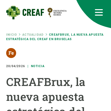
Pasar
al
contenido
principal
CREAF
EN
CA
ES
Bluesky
Instagram
Linkedin
Twitter
Youtube
RRSS
Ruta
INICIO
ACTUALIDAD
CREAFBRUX, LA NUEVA APUESTA
ESTRATÉGICA DEL CREAF EN BRUSELAS
Featured
INTRANET
de
responsive
navegación
20/04/2026
NOTICIA
Responsive
SOBRE NOSOTROS
CREAFBrux, la
menu
INVESTIGACIÓN
nueva apuesta
CIENCIA EN ACCIÓN
ÚNETE A NOSOTROS