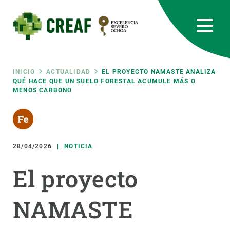
Pasar
al
contenido
principal
CREAF
EN
CA
ES
Bluesky
Instagram
Linkedin
Twitter
Youtube
RRSS
Ruta
INICIO
ACTUALIDAD
EL PROYECTO NAMASTE ANALIZA
QUÉ HACE QUE UN SUELO FORESTAL ACUMULE MÁS O
MENOS CARBONO
Featured
INTRANET
de
responsive
navegación
28/04/2026
NOTICIA
Responsive
SOBRE NOSOTROS
El proyecto
menu
INVESTIGACIÓN
NAMASTE
CIENCIA EN ACCIÓN
ÚNETE A NOSOTROS