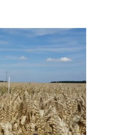
Biodiversitat
Canvi global
Funcionament dels ecosistemes
Observació de la terra