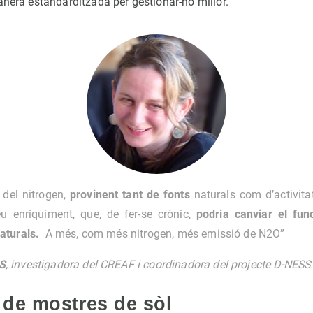
anera estandarditzada per gestionar-ho millor.
s del nitrogen,
provinent tant de fonts
naturals com d’activit
eu enriquiment, que, de fer-se crònic,
podria canviar el fun
aturals.
A més, com més nitrogen, més emissió de N2O”
S
, investigadora del CREAF i coordinadora del projecte D-NESS
 de mostres de sòl