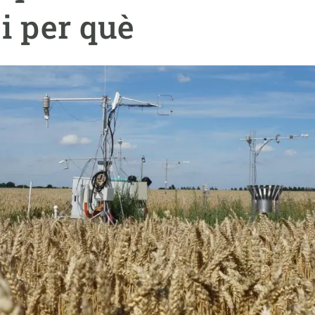
erra
Serveis tècnics
Programa de màsters i doctorat
i per què
s
Vine de visitant o sabàtic
Segell de bones pràctiques HRS4R
Un lloc on créixer
Desenvolupament de carrera
Seminaris i activitats internes
T’oferim formació