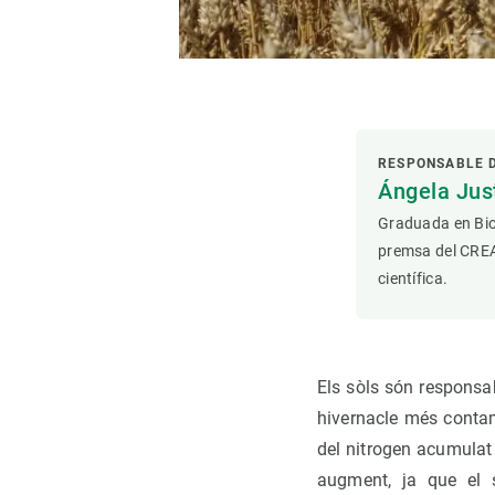
RESPONSABLE 
Ángela Ju
Graduada en Bio
premsa del CREAF
científica.
Els sòls són responsa
hivernacle més contam
del nitrogen acumulat 
augment, ja que el s