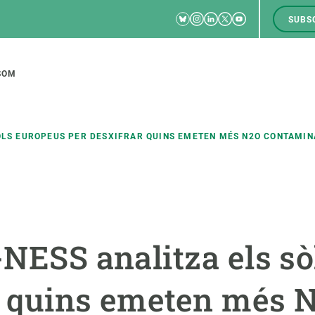
Bluesky
Instagram
Linkedin
Twitter
Youtube
SUBS
RRSS
M
to
SOM
tion
ÒLS EUROPEUS PER DESXIFRAR QUINS EMETEN MÉS N2O CONTAMIN
CIÈNCIA EN ACCIÓ
UNEIX-TE A NOSALTRES
a
Impacte
Borsa de treball
C
-NESS analitza els s
Solucions
Oportunitats acadèmiques
F
Innovació
Demana la teva MSCA-PF
M
r quins emeten més 
 ecosistemes
Política i gestió
Demana la teva beca ERC