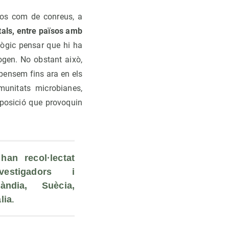
scos com de conreus, a
tals, entre països amb
lògic pensar que hi ha
ogen. No obstant això,
 pensem fins ara en els
munitats microbianes,
mposició que provoquin
an recol·lectat 
estigadors i 
àndia, Suècia, 
. 
lia