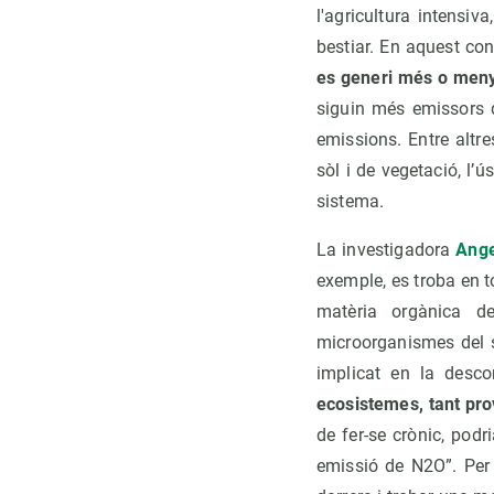
l'agricultura intensiv
bestiar. En aquest con
es generi més o men
siguin més emissors q
emissions. Entre altr
sòl i de vegetació, l’
sistema.
La investigadora
Ange
exemple, es troba en 
matèria orgànica d
microorganismes del s
implicat en la desc
ecosistemes, tant pro
de fer-se crònic, pod
emissió de N2O”. Per