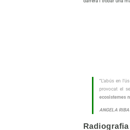
darrera i trobar una m
“L’abús en l’ú
provocat el s
ecosistemes n
ANGELA RIBA
Radiografia