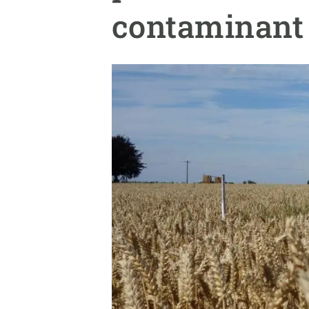
Marca i logotips
Observació de la t
contaminant 
Infraestructures
Temes transversal
Equitat, Diversitat i Inclusió (EDI)
Publicacions
Oficina de premsa
Synthesis Actions
Ciència oberta i gestió del coneixement
Documentació