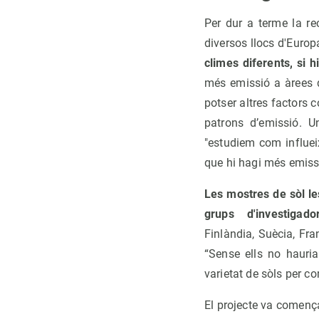
Per dur a terme la re
diversos llocs d'Europ
climes diferents, si h
més emissió a àrees d
potser altres factors 
patrons d’emissió. U
"estudiem com influei
que hi hagi més emiss
Les mostres de sòl le
grups d'investigad
Finlàndia, Suècia, Fran
“Sense ells no hauria
varietat de sòls per c
El projecte va començ