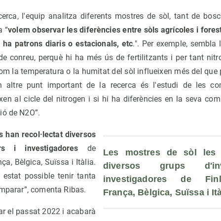
cerca, l'equip analitza diferents mostres de sòl, tant de bo
a “
volem observar les diferències entre sòls agrícoles i fores
i ha patrons diaris o estacionals, etc
.". Per exemple, sembla 
e conreu, perquè hi ha més ús de fertilitzants i per tant nitr
com la temperatura o la humitat del sòl influeixen més del que
n altre punt important de la recerca és l'estudi de les co
xen al cicle del nitrogen i si hi ha diferències en la seva co
ió de N2O”.
s han recol·lectat diversos
ors i investigadores
de
Les mostres de sòl les h
ça, Bèlgica, Suïssa i Itàlia.
diversos grups d'inv
 estat possible tenir tanta
investigadores de Finl
omparar”, comenta Ribas.
França, Bèlgica, Suïssa i Ità
ar el passat 2022 i acabarà