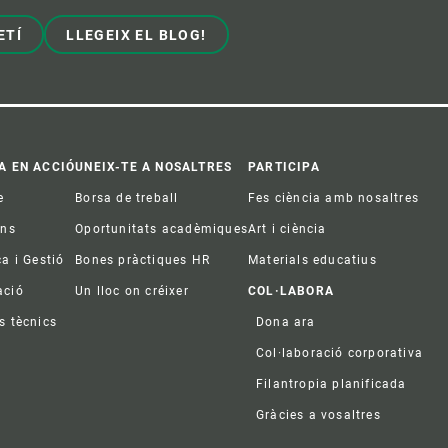
ETÍ
LLEGEIX EL BLOG!
A EN ACCIÓ
UNEIX-TE A NOSALTRES
PARTICIPA
e
Borsa de treball
Fes ciència amb nosaltres
ons
Oportunitats acadèmiques
Art i ciència
ca i Gestió
Bones pràctiques HR
Materials educatius
ació
Un lloc on créixer
COL·LABORA
s tècnics
Dona ara
Col·laboració corporativa
Filantropia planificada
Gràcies a vosaltres