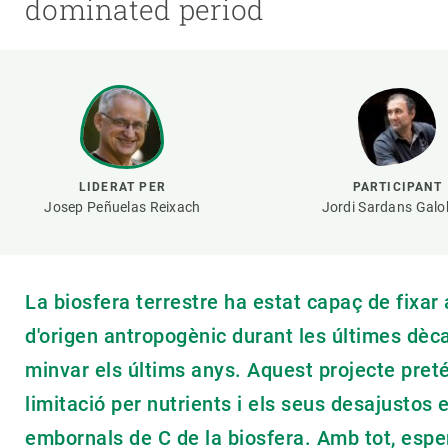
dominated period
Marca i logotips
Observació de la t
Infraestructures
Temes transversal
Equitat, Diversitat i Inclusió (EDI)
Publicacions
Oficina de premsa
Synthesis Actions
Ciència oberta i gestió del coneixement
Documentació
LIDERAT PER
PARTICIPANT
Josep Peñuelas Reixach
Jordi Sardans Galo
La biosfera terrestre ha estat capaç de fixar
d'origen antropogènic durant les últimes dè
minvar els últims anys. Aquest projecte preté
limitació per nutrients i els seus desajustos
embornals de C de la biosfera. Amb tot, esper