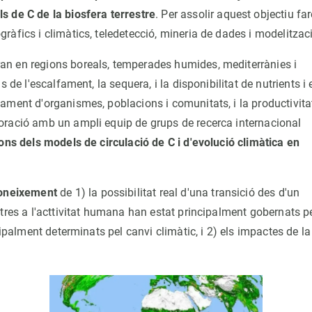
s de C de la biosfera terrestre
. Per assolir aquest objectiu fa
àfics i climàtics, teledetecció, mineria de dades i modelitzac
an en regions boreals, temperades humides, mediterrànies i
de l'escalfament, la sequera, i la disponibilitat de nutrients i 
ament d'organismes, poblacions i comunitats, i la productivitat
oració amb un ampli equip de grups de recerca internacional
ions dels models de circulació de C i d'evolució climàtica en
 coneixement
de 1) la possibilitat real d'una transició des d'un
tres a l'acttivitat humana han estat principalment gobernats p
cipalment determinats pel canvi climàtic, i 2) els impactes de la