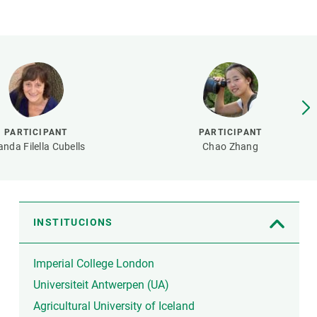
Biodiversitat
Canvi global
Funcionament dels ecosistemes
Observació de la terra
PARTICIPANT
PARTICIPANT
anda Filella Cubells
Chao Zhang
INSTITUCIONS
Imperial College London
Universiteit Antwerpen (UA)
Agricultural University of Iceland