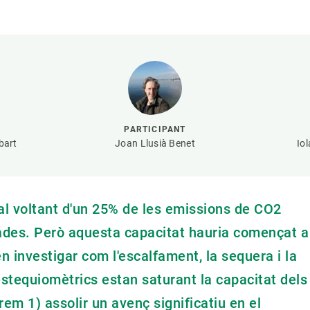
erra
Serveis tècnics
Programa de màsters i doctorat
s
Vine de visitant o sabàtic
Segell de bones pràctiques HRS4R
Un lloc on créixer
Desenvolupament de carrera
Seminaris i activitats internes
PARTICIPANT
T’oferim formació
bart
Joan Llusià Benet
Iol
 al voltant d'un 25% de les emissions de CO2
cades. Però aquesta capacitat hauria començat a
n investigar com l'escalfament, la sequera i la
 estequiomètrics estan saturant la capacitat dels
em 1) assolir un avenç significatiu en el