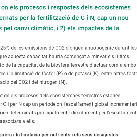
 on els procesos i respostes dels ecosistemes
rnats per la fertilització de C i N, cap un nou
pel canvi climàtic, i 2) els impactes de la
un 25% de les emissions de CO2 d'origen antropogènic durant les
 que aquesta capacitat hauria començat a minvar els últims
ió de la capacitat de la biosfera terrestre d'actuar com a embo
s i la limitació de fòsfor (P) o de potassi (K), entre altres fact
zació del CO2 i del nitrogen (N).
nt on els procesos dels ecosistemaes terrestres estarien
per C i per N cap un període on l'escalfament global incrementar
erien determinats principalment i directament per l'escalfament
associats a ells.
uera i la limitació per nutrients i els seus desajustos