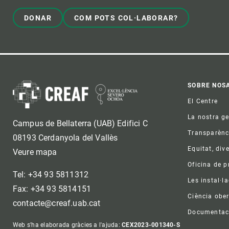
DONAR
COM POTS COL·LABORAR?
Foo
SOBRE NOS
El Centre
La nostra g
Campus de Bellaterra (UAB) Edifici C
Transparènc
08193 Cerdanyola del Vallès
Equitat, dive
Veure mapa
Oficina de 
Tel: +34 93 5811312
Les instal·l
Fax: +34 93 5814151
Ciència ober
contacte@creaf.uab.cat
Documentac
Web s'ha elaborada gràcies a l'ajuda:
CEX2023-001340-S