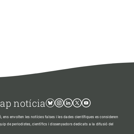
cap notícia
Bluesky
Instagram
Linkedin
Twitter
Youtube
ens envolten les notícies falses i les dades científiques es consideren
p de periodistes, científics i dissenyadors dedicats a la difusió del