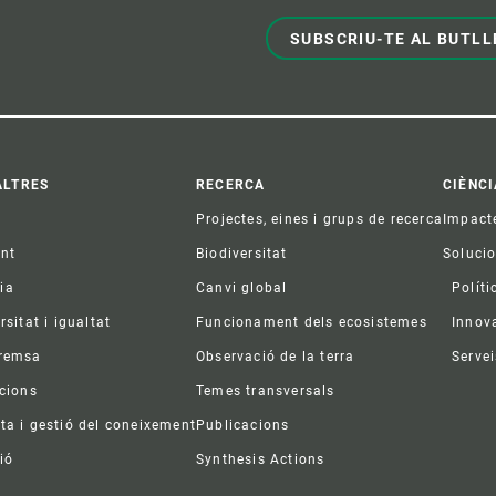
SUBSCRIU-TE AL BUTLL
ter
ALTRES
RECERCA
CIÈNCI
Projectes, eines i grups de recerca
Impact
ent
Biodiversitat
Soluci
ia
Canvi global
Políti
rsitat i igualtat
Funcionament dels ecosistemes
Innov
premsa
Observació de la terra
Servei
acions
Temes transversals
ta i gestió del coneixement
Publicacions
ió
Synthesis Actions