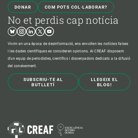
DONAR
COM POTS COL·LABORAR?
No et perdis cap notícia
Bluesky
Instagram
Linkedin
Twitter
Youtube
Vivim en una època de desinformació, ens envolten les notícies falses
i les dades científiques es consideren opinions. Al CREAF disposem
d'un equip de periodistes, científics i dissenyadors dedicats a la difusió
del coneixement.
SUBSCRIU-TE AL
LLEGEIX EL
BUTLLETÍ
BLOG!