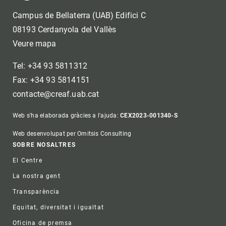
Campus de Bellaterra (UAB) Edifici C
08193 Cerdanyola del Vallès
Veure mapa
Tel: +34 93 5811312
Fax: +34 93 5814151
contacte@creaf.uab.cat
Web s'ha elaborada gràcies a l'ajuda:
CEX2023-001340-S
Web desenvolupat per Omitsis Consulting
Footer
SOBRE NOSALTRES
El Centre
La nostra gent
Transparència
Equitat, diversitat i igualtat
Oficina de premsa