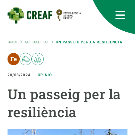
Vés
al
contingut
CREAF
EN
CA
ES
Bluesky
Instagram
Linkedin
Twitter
Youtube
RRSS
Fil
INICI
ACTUALITAT
UN PASSEIG PER LA RESILIÈNCIA
Featured
INTRANET
d'ariadna
responsive
20/03/2024
OPINIÓ
Responsive
Un passeig per la
SOBRE NOSALTRES
menu
resiliència
RECERCA
CIÈNCIA EN ACCIÓ
UNEIX-TE A NOSALTRES