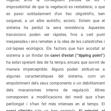
impossibilitat de que la vegetació es restableixi, o que
es passi sobtadament d’un llac oligotròfic, ben
oxigenat, a un altre eutròfic, anòxic. Diríem que el
sistema ha perdut la seva resistència. Aquestes
transicions poden ser ràpides, fins a cert punt
inesperades i ens remeten a la idea de les catàstrofes i
col·lapses ecològics. Els factors que han acostat al
sistema a un llindar de
canvi d’estat (“tipping point”)
ha estat operant des de fa temps, encara que sovint de
manera imperceptible. Alguns poden atribuir-se a
algunes característiques del sistema, com un
empobriment dels seus components o un debilitament
dels mecanismes interns de regulació. Altres
corresponen a modificacions del medi que s’han
perllongat i s’han fet més intenses en el temps. El
canvi climàtic
n'és un bon exemple.
Al principi, el