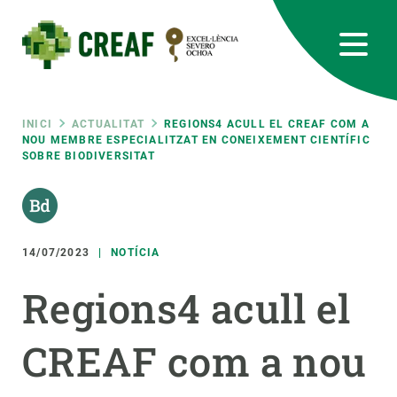
Vés
al
contingut
CREAF
EN
CA
ES
Bluesky
Instagram
Linkedin
Twitter
Youtube
RRSS
Fil
INICI
ACTUALITAT
REGIONS4 ACULL EL CREAF COM A
NOU MEMBRE ESPECIALITZAT EN CONEIXEMENT CIENTÍFIC
SOBRE BIODIVERSITAT
Featured
INTRANET
d'ariadna
responsive
14/07/2023
NOTÍCIA
Responsive
SOBRE NOSALTRES
Regions4 acull el
menu
RECERCA
CREAF com a nou
CIÈNCIA EN ACCIÓ
UNEIX-TE A NOSALTRES