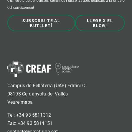
d'un equip de periodistes, científics i dissenyadors dedicats a la difusió
del coneixement.
SUBSCRIU-TE AL
LLEGEIX EL
BUTLLETÍ
BLOG!
Campus de Bellaterra (UAB) Edifici C
08193 Cerdanyola del Vallès
Veure mapa
Tel: +34 93 5811312
Fax: +34 93 5814151
contacte@creaf.uab.cat