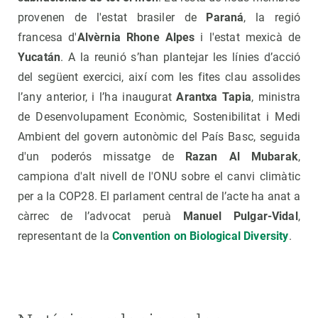
provenen de l'estat brasiler de
Paraná
, la regió
francesa d'
Alvèrnia Rhone Alpes
i l'estat mexicà de
Yucatán
. A la reunió s’han plantejar les línies d’acció
del següent exercici, així com les fites clau assolides
l’any anterior, i l’ha inaugurat
Arantxa Tapia
, ministra
de Desenvolupament Econòmic, Sostenibilitat i Medi
Ambient del govern autonòmic del País Basc, seguida
d'un poderós missatge de
Razan Al Mubarak
,
campiona d'alt nivell de l'ONU sobre el canvi climàtic
per a la COP28. El parlament central de l’acte ha anat a
càrrec de l’advocat peruà
Manuel Pulgar-Vidal
,
representant de la
Convention on Biological Diversity
.