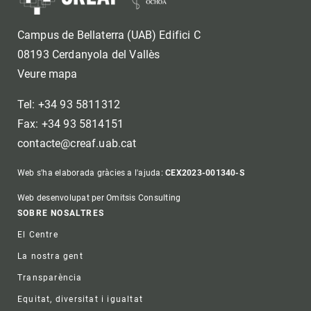
Campus de Bellaterra (UAB) Edifici C
08193 Cerdanyola del Vallès
Veure mapa
Tel: +34 93 5811312
Fax: +34 93 5814151
contacte@creaf.uab.cat
Web s'ha elaborada gràcies a l'ajuda:
CEX2023-001340-S
Web desenvolupat per Omitsis Consulting
Footer
SOBRE NOSALTRES
El Centre
La nostra gent
Transparència
Equitat, diversitat i igualtat