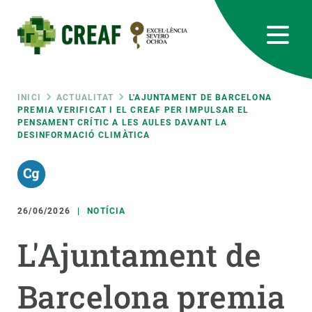
Vés
al
contingut
CREAF
EN
CA
ES
Bluesky
Instagram
Linkedin
Twitter
Youtube
RRSS
Fil
INICI
ACTUALITAT
L'AJUNTAMENT DE BARCELONA
PREMIA VERIFICAT I EL CREAF PER IMPULSAR EL
PENSAMENT CRÍTIC A LES AULES DAVANT LA
Featured
INTRANET
DESINFORMACIÓ CLIMÀTICA
d'ariadna
responsive
Responsive
26/06/2026
NOTÍCIA
SOBRE NOSALTRES
L'Ajuntament de
menu
RECERCA
CIÈNCIA EN ACCIÓ
Barcelona premia
UNEIX-TE A NOSALTRES