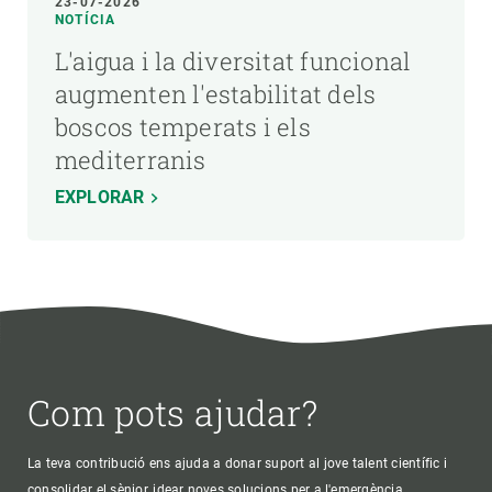
23-07-2026
NOTÍCIA
L'aigua i la diversitat funcional
augmenten l'estabilitat dels
boscos temperats i els
mediterranis
EXPLORAR
Com pots ajudar?
La teva contribució ens ajuda a donar suport al jove talent científic i
consolidar el sènior, idear noves solucions per a l'emergència