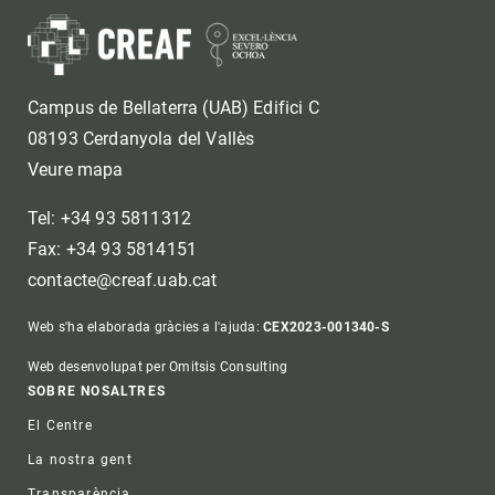
Campus de Bellaterra (UAB) Edifici C
08193 Cerdanyola del Vallès
Veure mapa
Tel: +34 93 5811312
Fax: +34 93 5814151
contacte@creaf.uab.cat
Web s'ha elaborada gràcies a l'ajuda:
CEX2023-001340-S
Web desenvolupat per Omitsis Consulting
Footer
SOBRE NOSALTRES
El Centre
La nostra gent
Transparència