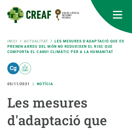
Vés
al
contingut
CREAF
EN
CA
ES
Bluesky
Instagram
Linkedin
Twitter
Youtube
RRSS
Fil
INICI
ACTUALITAT
LES MESURES D'ADAPTACIÓ QUE ES
PRENEN ARREU DEL MÓN NO REDUEIXEN EL RISC QUE
COMPORTA EL CANVI CLIMÀTIC PER A LA HUMANITAT
Featured
INTRANET
d'ariadna
responsive
05/11/2021
NOTÍCIA
Responsive
SOBRE NOSALTRES
Les mesures
menu
RECERCA
d'adaptació que
CIÈNCIA EN ACCIÓ
UNEIX-TE A NOSALTRES