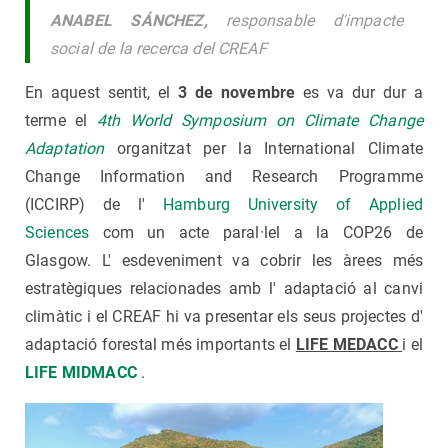
ANABEL SÁNCHEZ,
responsable d'impacte
social de la recerca del CREAF
En aquest sentit, el
3 de novembre
es va dur dur a
terme el
4th World Symposium on Climate Change
Adaptation
organitzat per la International Climate
Change Information and Research Programme
(ICCIRP) de l'
Hamburg University of Applied
Sciences
com un acte paral·lel a la COP26 de
Glasgow. L' esdeveniment va cobrir les àrees més
estratègiques relacionades amb l' adaptació al canvi
climàtic i el CREAF hi va presentar els seus projectes d'
adaptació forestal més importants el
LIFE MEDACC
i el
LIFE MIDMACC
.