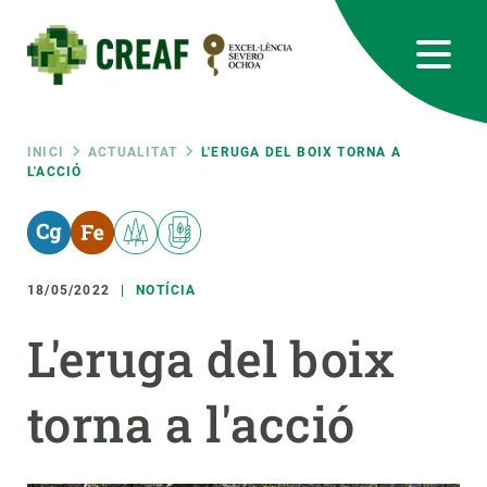
Vés
al
contingut
CREAF
EN
CA
ES
Bluesky
Instagram
Linkedin
Twitter
Youtube
RRSS
Fil
INICI
ACTUALITAT
L'ERUGA DEL BOIX TORNA A
L'ACCIÓ
Featured
INTRANET
d'ariadna
responsive
18/05/2022
NOTÍCIA
Responsive
SOBRE NOSALTRES
L'eruga del boix
menu
RECERCA
torna a l'acció
CIÈNCIA EN ACCIÓ
UNEIX-TE A NOSALTRES