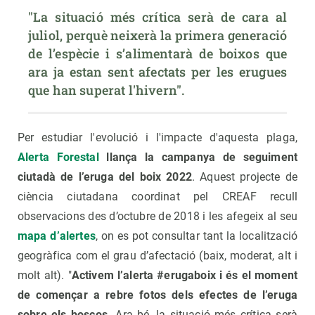
"La situació més crítica serà de cara al 
juliol, perquè neixerà la primera generació 
de l’espècie i s’alimentarà de boixos que 
ara ja estan sent afectats per les erugues 
que han superat l'hivern".
Per estudiar l'evolució i l'impacte d'aquesta plaga,
Alerta Forestal
llança la campanya de seguiment
ciutadà de l’eruga del boix 2022
. Aquest projecte de
ciència ciutadana coordinat pel CREAF recull
observacions des d’octubre de 2018 i les afegeix al seu
mapa d’alertes
, on es pot consultar tant la localització
geogràfica com el grau d’afectació (baix, moderat, alt i
molt alt). "
Activem l’alerta #erugaboix i és el moment
de començar a rebre fotos dels efectes de l’eruga
sobre els boscos.
Ara bé, la situació més crítica serà