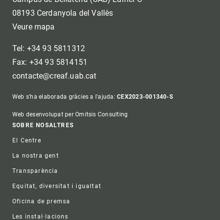
08193 Cerdanyola del Vallès
Veure mapa
Tel: +34 93 5811312
Fax: +34 93 5814151
contacte@creaf.uab.cat
Web s'ha elaborada gràcies a l'ajuda:
CEX2023-001340-S
Web desenvolupat per Omitsis Consulting
Footer
SOBRE NOSALTRES
El Centre
La nostra gent
Transparència
Equitat, diversitat i igualtat
Oficina de premsa
Les instal·lacions