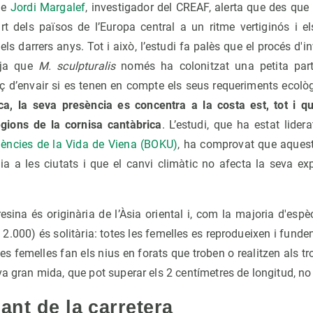
de
Jordi Margalef
, investigador del CREAF, alerta que des que e
rt dels països de l’Europa central a un ritme vertiginós i el
 els darrers anys. Tot i això, l’estudi fa palès que el procés d
 ja que
M. sculpturalis
només ha colonitzat una petita part 
ç d’envair si es tenen en compte els seus requeriments ecolò
ca, la seva presència es concentra a la costa est, tot i q
gions de la cornisa cantàbrica
. L’estudi, que ha estat lider
iències de la Vida de Viena (BOKU)
, ha comprovat que aquest
ugia a les ciutats i que el canvi climàtic no afecta la seva e
a.
resina és originària de l’Àsia oriental i, com la majoria d'esp
2.000) és solitària: totes les femelles es reprodueixen i funden
 les femelles fan els nius en forats que troben o realitzen als tr
va gran mida, que pot superar els 2 centímetres de longitud, no
ant de la carretera