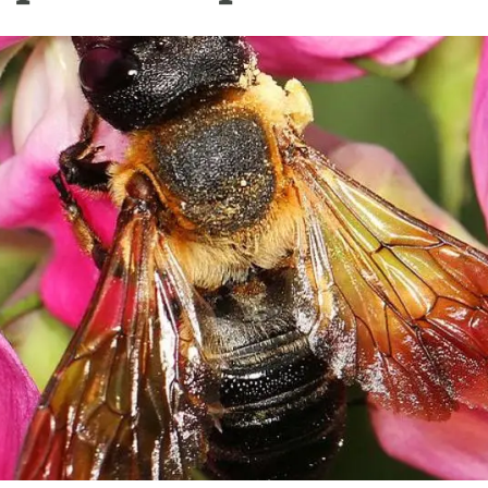
erra
Serveis tècnics
Programa de màsters i doctorat
s
Vine de visitant o sabàtic
Segell de bones pràctiques HRS4R
Un lloc on créixer
Desenvolupament de carrera
Seminaris i activitats internes
T’oferim formació