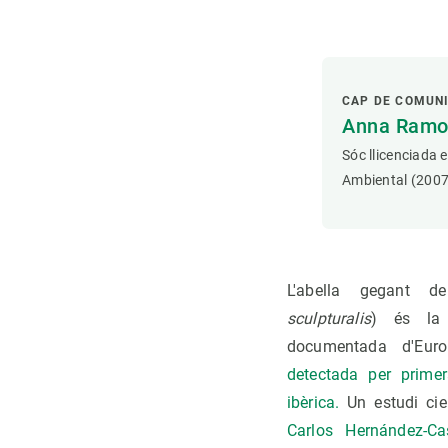
CAP DE COMUN
Anna Ramon
Sóc llicenciada 
Ambiental (2007
L'abella gegant d
sculpturalis
) és la 
documentada d'Eur
detectada per prime
ibèrica.
Un estudi cien
Carlos Hernández-Cas