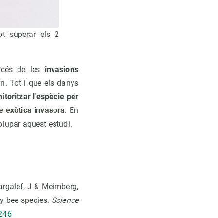
ot superar els 2
rocés de les
invasions
n. Tot i que els danys
itoritzar l'espècie per
e exòtica invasora
. En
olupar aquest estudi.
Margalef, J & Meimberg,
ry bee species.
Science
4246