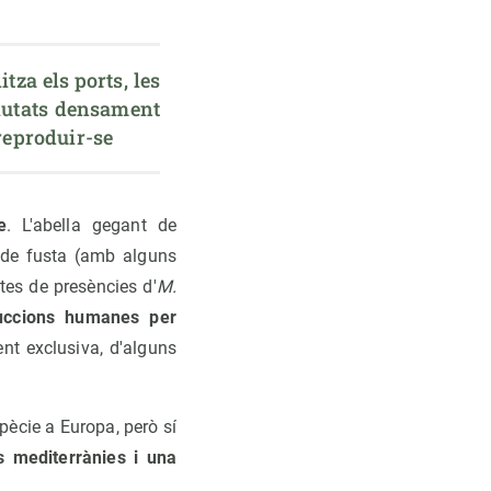
tza els ports, les 
iutats densament 
reproduir-se
e
. L'abella gegant de
m de fusta (amb alguns
ites de presències d'
M.
truccions humanes per
nt exclusiva, d'alguns
pècie a Europa, però sí
s mediterrànies i una