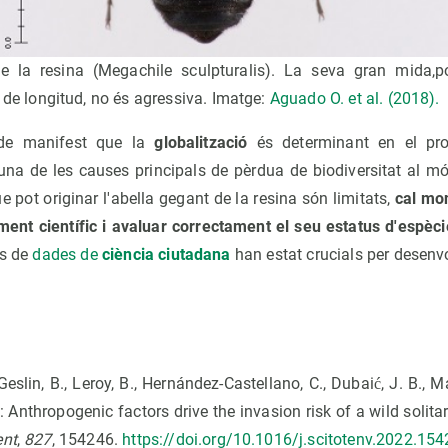
e la resina (Megachile sculpturalis). La seva gran mida,p
 de longitud, no és agressiva. Imatge:
Aguado O. et al. (2018).
 de manifest que la
globalització
és determinant en el p
una de les causes principals de pèrdua de biodiversitat al mó
 pot originar l'abella gegant de la resina són limitats,
cal mon
nt científic i avaluar correctament el seu estatus d'espèci
es de
dades de
ciència ciutadana
han estat crucials per desenv
Geslin, B., Leroy, B., Hernández-Castellano, C., Dubaić, J. B., 
: Anthropogenic factors drive the invasion risk of a wild solita
ent
,
827
, 154246.
https://doi.org/10.1016/j.scitotenv.2022.15