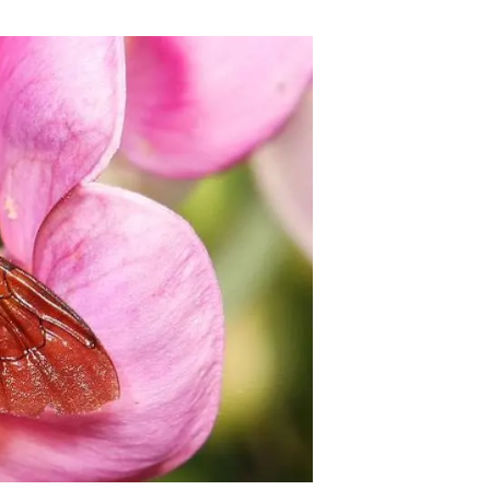
Biodiversitat
Canvi global
Funcionament dels ecosistemes
Observació de la terra