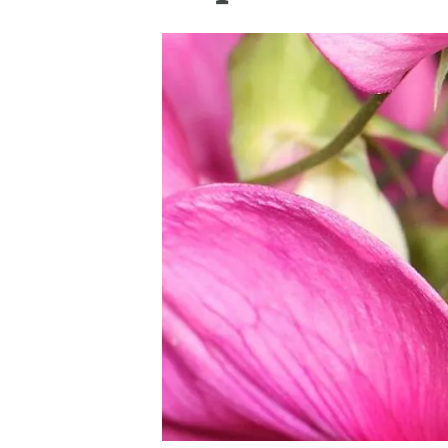
Marca i logotips
Observació de la t
Infraestructures
Temes transversal
Equitat, Diversitat i Inclusió (EDI)
Publicacions
Oficina de premsa
Synthesis Actions
Ciència oberta i gestió del coneixement
Documentació