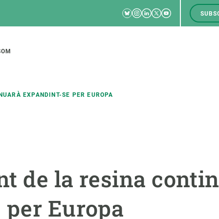
Bluesky
Instagram
Linkedin
Twitter
Youtube
SUBS
RRSS
M
to
SOM
tion
TINUARÀ EXPANDINT-SE PER EUROPA
CIÈNCIA EN ACCIÓ
UNEIX-TE A NOSALTRES
a
Impacte
Borsa de treball
C
nt de la resina conti
Solucions
Oportunitats acadèmiques
F
Innovació
Demana la teva MSCA-PF
M
e per Europa
 ecosistemes
Política i gestió
Demana la teva beca ERC