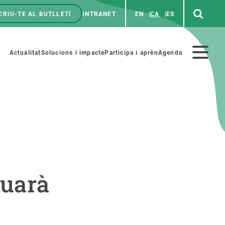
CRIU-TE AL BUTLLETÍ
INTRANET
EN
CA
ES
enú
p
Menú
Actualitat
Solucions i impacte
Participa i aprèn
Agenda
secundario
PARTICIPA
NOTÍCIES I AGENDA
iència i art
Agenda
nuarà
es ciència amb nosaltres
Esdeveniments anteriors
aterials educatius
Actualitat
COL·LABORA
Notícies