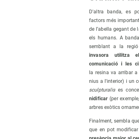
D'altra banda, es p
factors més important
de l’abella gegant de 
els humans. A banda
semblant a la regió
invasora utilitza 
comunicació i les c
la resina va arribar 
nius a l'interior) i un
sculpturalis
es conce
nidificar
(per exemple,
arbres exòtics orname
Finalment, sembla que e
que en pot modificar 
presència major al ce