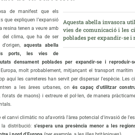
osa de manifest que els
s que expliquen l’expansió
Aquesta abella invasora utili
la resina tenen a veure amb
vies de comunicació i les c
 del clima, que ha de ser
poblades per expandir-se i 
 d'origen,
aquesta abella
els ports, les vies de
iutats densament poblades per expandir-se i reproduir-s
a Europa, molt probablement, mitjançant el transport maríti
 cop aquí les carreteres han servit per dispersar l'espècie. Les c
ntren a les àrees urbanes, on
és capaç d'utilitzar cons
 forats de maons) i extreure el pol·len, de manera pràcticame
ntals.
l canvi climàtic no afavorirà l'àrea potencial d'invasió de l'es
la distribució:
s'espera una presència menor a les region
ntre i nord d'Europa
(per exemple, a les illes britàniques).