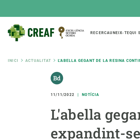
Vés
al
contingut
Main
RECERCA
UNEIX-TE
QUI 
CREAF
naviga
Fil
INICI
ACTUALITAT
L'ABELLA GEGANT DE LA RESINA CON
Featured
d'ariadna
INTRANET
Responsive
SOBRE NOSALTRES
RECERCA
responsive
11/11/2022
NOTÍCIA
El Centre
Directori de recerc
L'abella gega
menu
Organització institucional
Biodiversitat
Transparència
Canvi global
expandint-s
La nostra gent
Funcionament dels