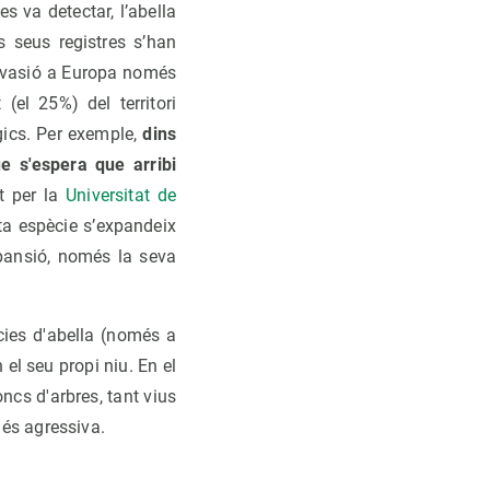
s va detectar, l’abella
s seus registres s’han
'invasió a Europa només
(el 25%) del territori
gics. Per exemple,
dins
ue s'espera que arribi
at per la
Universitat de
a espècie s’expandeix
xpansió, només la seva
ècies d'abella (només a
 el seu propi niu. En el
oncs d'arbres, tant vius
 és agressiva.