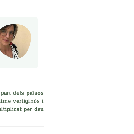
part dels països 
itme vertiginós i 
ltiplicat per deu 