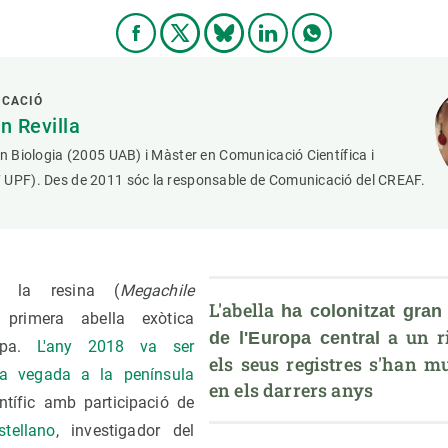
ICACIÓ
 Revilla
en Biologia (2005 UAB) i Màster en Comunicació Científica i
 UPF). Des de 2011 sóc la responsable de Comunicació del CREAF.
e la resina (
Megachile
L'abella 
ha colonitzat gran 
primera abella exòtica
 a un r
de l'Europa central
opa.
L'any 2018 va ser
els seus registres s'han mu
ra vegada a la península
en els darrers anys
tífic amb participació de
tellano
, investigador del