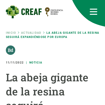
Pasar
al
contenido
principal
CREAF
EN
CA
ES
Bluesky
Instagram
Linkedin
Twitter
Youtube
RRSS
Ruta
INICIO
ACTUALIDAD
LA ABEJA GIGANTE DE LA RESINA
SEGUIRÁ EXPANDIÉNDOSE POR EUROPA
Featured
INTRANET
de
responsive
navegación
11/11/2022
NOTICIA
Responsive
SOBRE NOSOTROS
La abeja gigante
menu
INVESTIGACIÓN
de la resina
CIENCIA EN ACCIÓN
ÚNETE A NOSOTROS