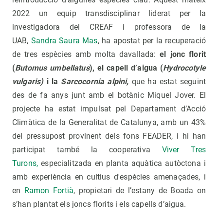
2022 un equip transdisciplinar liderat per la
investigadora del CREAF i professora de la
UAB,
Sandra Saura Mas
, ha apostat per la recuperació
de tres espècies amb molta davallada:
el jonc florit
(
Butomus umbellatus
), el capell d’aigua (
Hydrocotyle
vulgaris)
i la
Sarcocornia alpini,
que ha estat seguint
des de fa anys junt amb el botànic Miquel Jover.
El
projecte ha estat impulsat pel Departament d’Acció
Climàtica de la Generalitat de Catalunya, amb un 43%
del pressupost provinent dels fons FEADER, i hi han
participat també la cooperativa
Viver Tres
Turons,
especialitzada en planta aquàtica autòctona i
amb experiència en cultius d'espècies amenaçades, i
en
Ramon Fortià
, propietari de l’estany de Boada on
s’han plantat els joncs florits i els capells d’aigua.