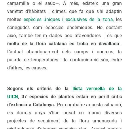
camamilla o el saüc—. A més, existeix una gran
varietat d’hàbitats i climes, que fa que s'hi adaptin
moltes
espècies úniques i exclusives de la zona,
les
conegudes com espècies endèmiques. No obstant
això, també tenim dades poc afavoridores i és que
molta de la flora catalana es
troba en d
avallada
.
L’actual abandonament dels camps i conreus, la
pujada de temperatures i la contaminació són, entre
d’altres, les causes.
Segons els criteris de la
llista vermella de la
UICN
, 37 espècies de plantes estan en perill crític
d’extinció a Catalunya.
Per combatre aquesta situació,
els darrers anys s’han posat en marxa diversos
projectes de seguiment de la flora amenaçada i
reintroducció d’algunes espècies clau. Aquest mateix