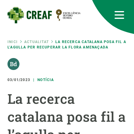
Vés
al
contingut
CREAF
EN
CA
ES
Bluesky
Instagram
Linkedin
Twitter
Youtube
RRSS
Fil
INICI
ACTUALITAT
LA RECERCA CATALANA POSA FIL A
L’AGULLA PER RECUPERAR LA FLORA AMENAÇADA
Featured
INTRANET
d'ariadna
responsive
03/01/2023
NOTÍCIA
Responsive
SOBRE NOSALTRES
La recerca
menu
RECERCA
catalana posa fil a
CIÈNCIA EN ACCIÓ
UNEIX-TE A NOSALTRES