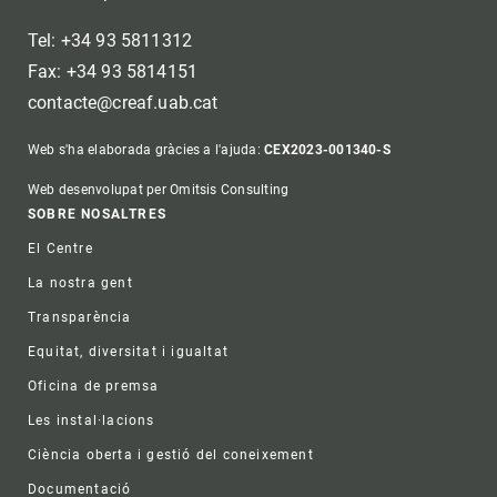
Tel: +34 93 5811312
Fax: +34 93 5814151
contacte@creaf.uab.cat
Web s'ha elaborada gràcies a l'ajuda:
CEX2023-001340-S
Web desenvolupat per Omitsis Consulting
Footer
SOBRE NOSALTRES
El Centre
La nostra gent
Transparència
Equitat, diversitat i igualtat
Oficina de premsa
Les instal·lacions
Ciència oberta i gestió del coneixement
Documentació