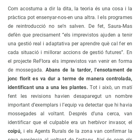
Com acostuma a dir la dita, la teoria és una cosa i la
pràctica pot ensenyar-nos-en una altra. I els programes
de reintroducció no se’n salven. De fet, Saura-Mas
defèn que precisament “els imprevistos ajuden a tenir
una gestió real i adaptativa per aprendre què cal fer en
cada situació i millorar accions de gestió futures”. En
el projecte ReFlora els imprevistos van venir en forma
de mossegada.
Abans de la tardor, l’ensotament de
jonc florit es va dur a terme de manera controlada,
identificant una a una les plantes.
Tot i això, un matí
fent les revisions havien desaparegut un nombre
important d’exemplars i l’equip va detectar que hi havia
mossegades al voltant. Després d’una cerca, van
identificar que el culpable era un herbívor invasor, el
coipú,
i els Agents Rurals de la zona van confirmar la
seva presència al voltant de l’estany. Així és com els