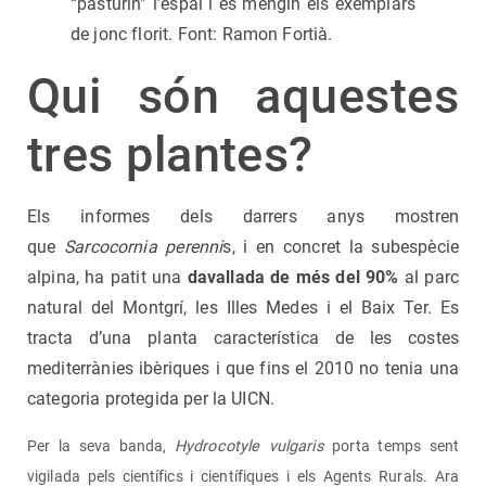
“pasturin” l’espai i es mengin els exemplars
de jonc florit. Font: Ramon Fortià.
Qui són aquestes
tres plantes?
Els informes dels darrers anys mostren
que
Sarcocornia perenni
s, i en concret la subespècie
alpina, ha patit una
davallada de més del 90%
al parc
natural del Montgrí, les Illes Medes i el Baix Ter. Es
tracta d’una planta característica de les costes
mediterrànies ibèriques i que fins el 2010 no tenia una
categoria protegida per la UICN.
Per la seva banda,
Hydrocotyle vulgaris
porta temps sent
vigilada pels científics i científiques i els Agents Rurals. Ara