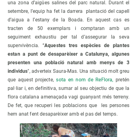
una zona d’aigües salines del parc natural. Durant el
setembre, l’equip ha fet la darrera plantació del capell
d’aigua a l’estany de la Boada. En aquest cas es
tracten de 50 exemplars i comptaran amb un
seguiment exhaustiu per tal d’assegurar la seva
supervivència. “
Aquestes tres espècies de plantes
estan a punt de desaparèixer a Catalunya,
algunes
presenten una població natural amb menys de 3
individus
", adverteix Saura-Mas. Una situació molt greu
que aquest projecte,
sota en nom de ReFlora,
pretén
pal·liar i, en definitiva, sumar al seu objectiu de que la
flora catalana amenaçada vagi guanyant més terreny.
De fet, que recuperi les poblacions que les persones
hem anat fent desaparèixer amb el pas del temps.