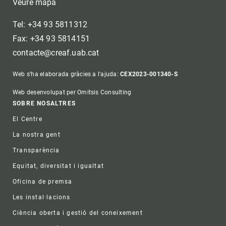
Veure mapa
Tel: +34 93 5811312
Fax: +34 93 5814151
contacte@creaf.uab.cat
Web s'ha elaborada gràcies a l'ajuda:
CEX2023-001340-S
Web desenvolupat per Omitsis Consulting
Footer
SOBRE NOSALTRES
El Centre
La nostra gent
Transparència
Equitat, diversitat i igualtat
Oficina de premsa
Les instal·lacions
Ciència oberta i gestió del coneixement