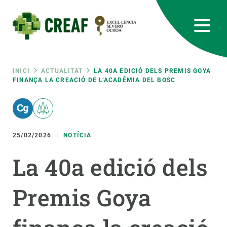
Vés
al
contingut
CREAF
EN
CA
ES
Bluesky
Instagram
Linkedin
Twitter
Youtube
RRSS
Fil
INICI
ACTUALITAT
LA 40A EDICIÓ DELS PREMIS GOYA
FINANÇA LA CREACIÓ DE L’ACADÈMIA DEL BOSC
Featured
INTRANET
d'ariadna
responsive
25/02/2026
NOTÍCIA
Responsive
SOBRE NOSALTRES
La 40a edició dels
menu
RECERCA
Premis Goya
CIÈNCIA EN ACCIÓ
UNEIX-TE A NOSALTRES